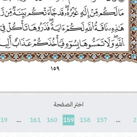
اختر الصفحة
(current)
619
...
161
160
159
158
157
...
2