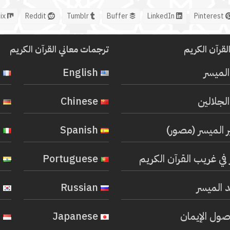
Mix
Reddit
Tumblr
Buffer
LinkedIn
Pinterest
لقرآن الكريم
ترجمات معاني القرآن الكريم
المیسر
English
French
لجلالين
Chinese
German
ر الميسر (مصور)
Spanish
Italian
في غريب القرآن الكريم
Portuguese
Hindi
 الميسر
Russian
Korean
صول الإيمان
Japanese
Indonesian