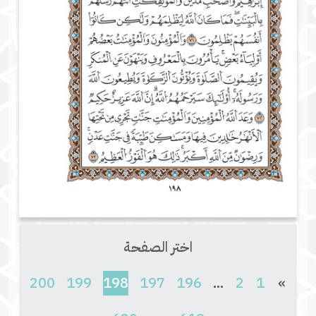
اختر الصفحة
(current)
200
199
198
197
196
...
2
1
»