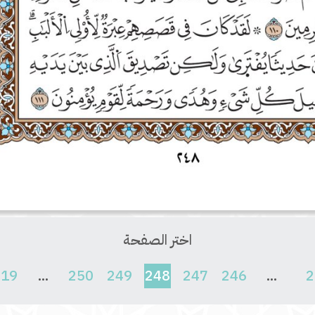
اختر الصفحة
(current)
619
...
250
249
248
247
246
...
2