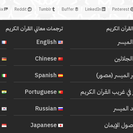
Mix
Reddit
Tumblr
Buffer
LinkedIn
Pinterest
لقرآن الكريم
ترجمات معاني القرآن الكريم
المیسر
English
French
لجلالين
Chinese
German
ر الميسر (مصور)
Spanish
Italian
في غريب القرآن الكريم
Portuguese
Hindi
 الميسر
Russian
Korean
صول الإيمان
Japanese
Indonesian