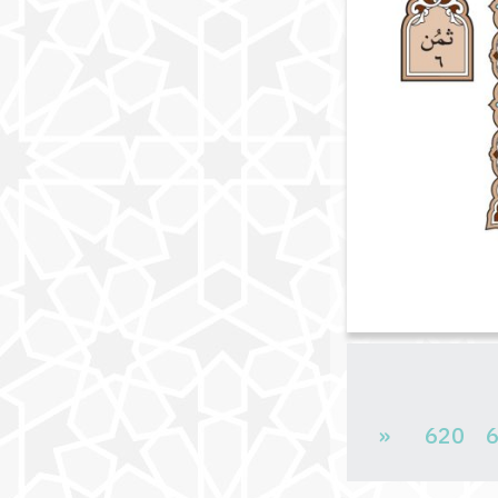
«
620