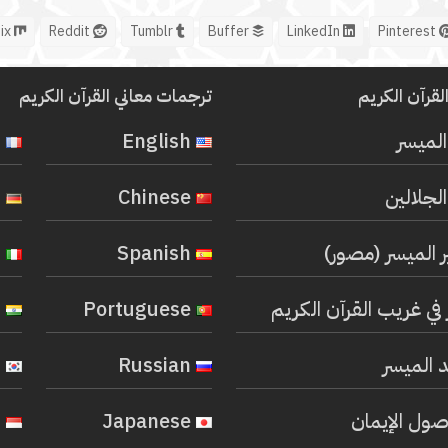
Mix
Reddit
Tumblr
Buffer
LinkedIn
Pinterest
لقرآن الكريم
ترجمات معاني القرآن الكريم
المیسر
English
French
لجلالين
Chinese
German
ر الميسر (مصور)
Spanish
Italian
في غريب القرآن الكريم
Portuguese
Hindi
 الميسر
Russian
Korean
صول الإيمان
Japanese
Indonesian