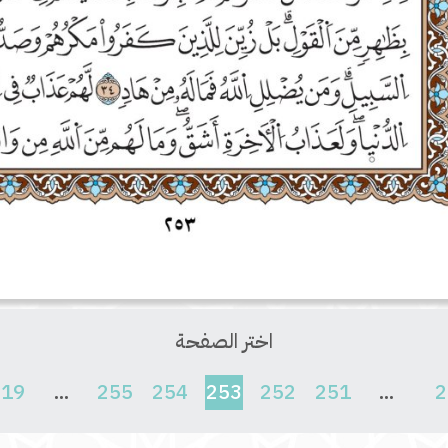
اختر الصفحة
(current)
619
...
255
254
253
252
251
...
2