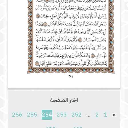
اختر الصفحة
(current)
256
255
254
253
252
...
2
1
»