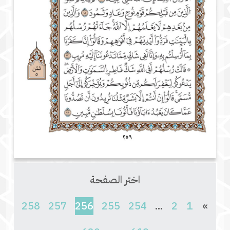
اختر الصفحة
(current)
258
257
256
255
254
...
2
1
»