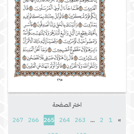
اختر الصفحة
(current)
267
266
265
264
263
...
2
1
»