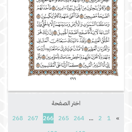
اختر الصفحة
(current)
268
267
266
265
264
...
2
1
»