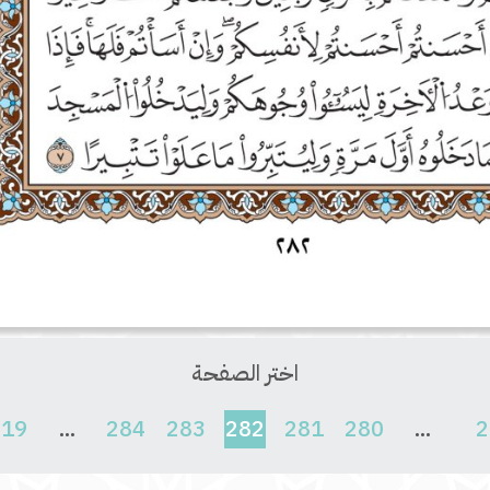
اختر الصفحة
(current)
619
...
284
283
282
281
280
...
2