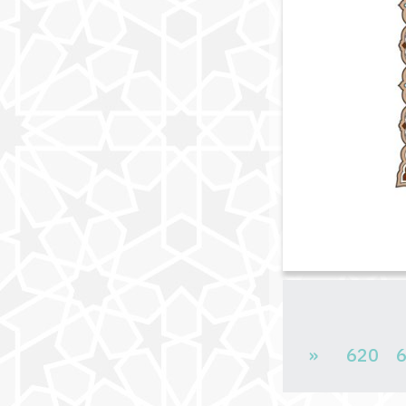
«
620