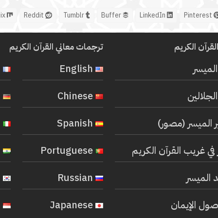
Mix
Reddit
Tumblr
Buffer
LinkedIn
Pinterest
لقرآن الكريم
ترجمات معاني القرآن الكريم
المیسر
English
French
لجلالين
Chinese
German
ر الميسر (مصور)
Spanish
Italian
في غريب القرآن الكريم
Portuguese
Hindi
 الميسر
Russian
Korean
صول الإيمان
Japanese
Indonesian