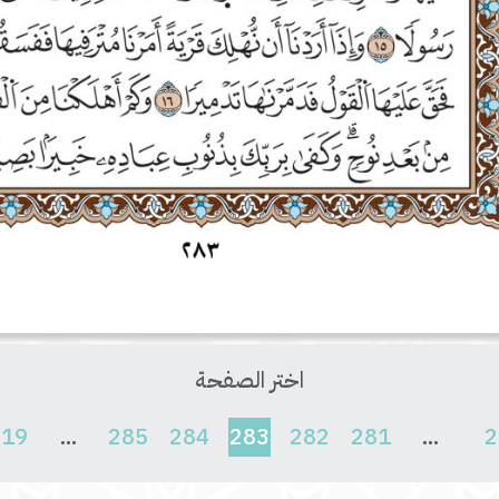
اختر الصفحة
(current)
619
...
285
284
283
282
281
...
2