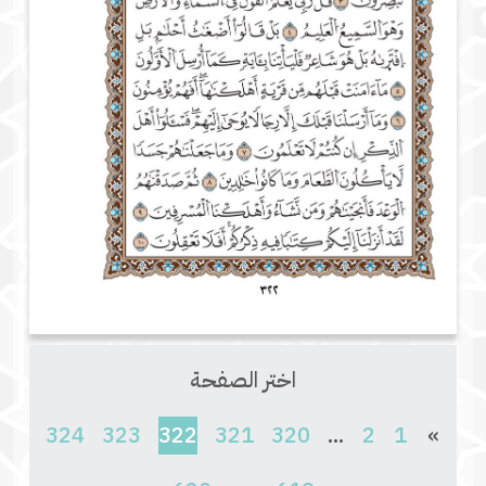
اختر الصفحة
(current)
324
323
322
321
320
...
2
1
»