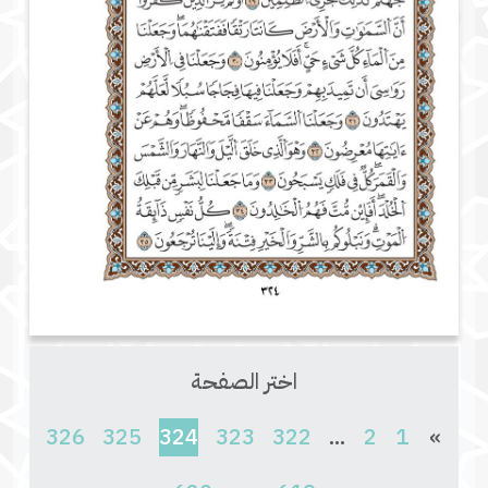
اختر الصفحة
(current)
326
325
324
323
322
...
2
1
»