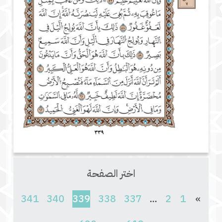
اختر الصفحة
(current)
341
340
339
338
337
...
2
1
»