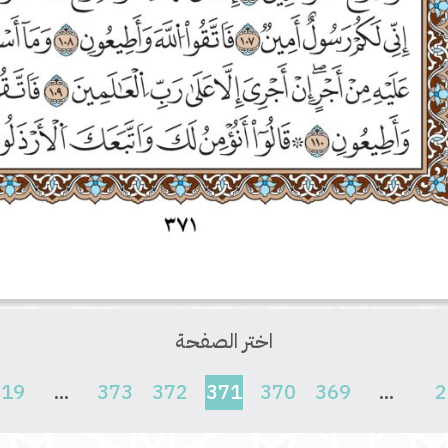
اختر الصفحة
(current)
619
...
373
372
371
370
369
...
2