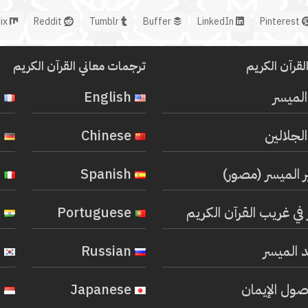
Mix
Reddit
Tumblr
Buffer
LinkedIn
Pinterest
لقرآن الكريم
ترجمات معاني القرآن الكريم
المیسر
English
French
لجلالين
Chinese
German
ر الميسر (مصور)
Spanish
Italian
في غريب القرآن الكريم
Portuguese
Hindi
 الميسر
Russian
Korean
صول الإيمان
Japanese
Indonesian