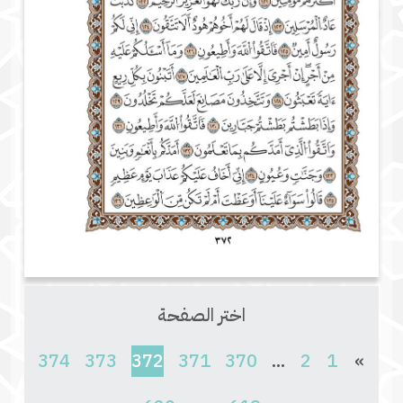
اختر الصفحة
(current)
374
373
372
371
370
...
2
1
»