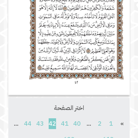
اختر الصفحة
(current)
...
44
43
42
41
40
...
2
1
»