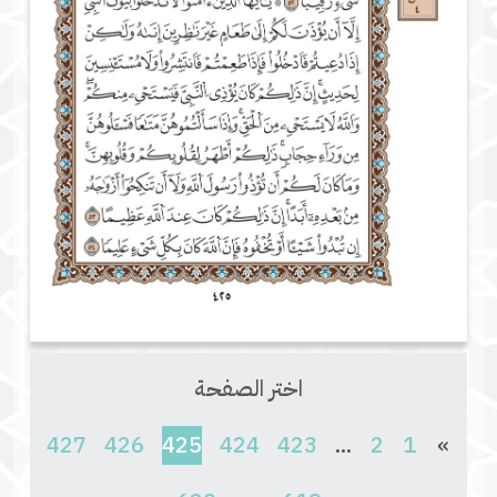
اختر الصفحة
(current)
427
426
425
424
423
...
2
1
»