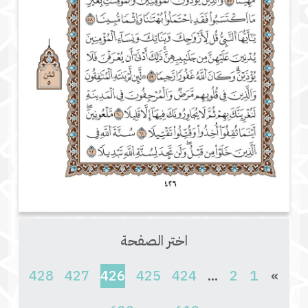
اختر الصفحة
(current)
428
427
426
425
424
...
2
1
»