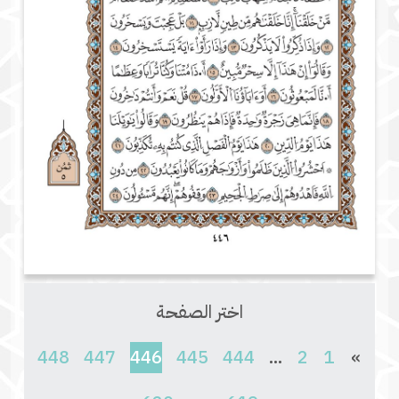
اختر الصفحة
(current)
448
447
446
445
444
...
2
1
»