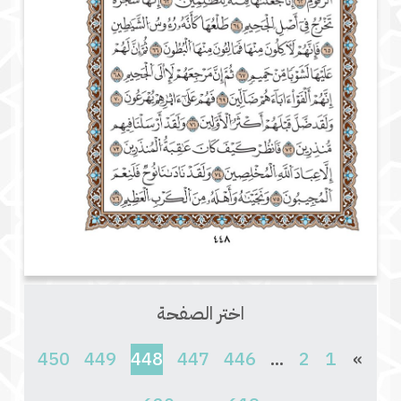
اختر الصفحة
(current)
450
449
448
447
446
...
2
1
»