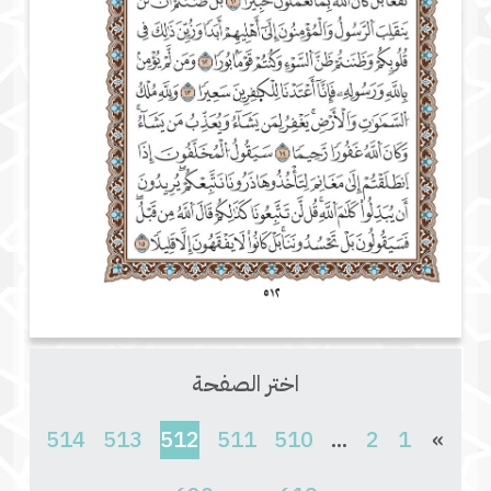
اختر الصفحة
(current)
514
513
512
511
510
...
2
1
»