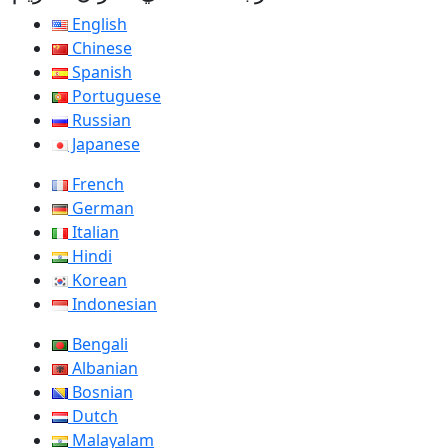
English
Chinese
Spanish
Portuguese
Russian
Japanese
French
German
Italian
Hindi
Korean
Indonesian
Bengali
Albanian
Bosnian
Dutch
Malayalam