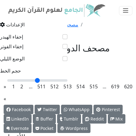
مصحف الدوري
مصاحف مصورة
الإعدادات
مصحف الدوري - الصفحة ٥١٣
إخفاء الهيدر
مصحف الدوري - الصفحة ٥١٣
إخفاء الفوتر
الوضع الليلي
حجم الخط
اختر الصفحة
(current)
»
1
2
...
511
512
513
514
515
...
619
620
«
Facebook
Twitter
WhatsApp
Pinterest
LinkedIn
Buffer
Tumblr
Reddit
Mix
Evernote
Pocket
Wordpress