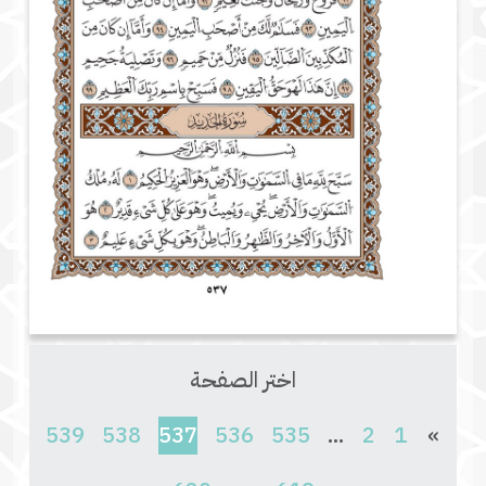
اختر الصفحة
(current)
539
538
537
536
535
...
2
1
»