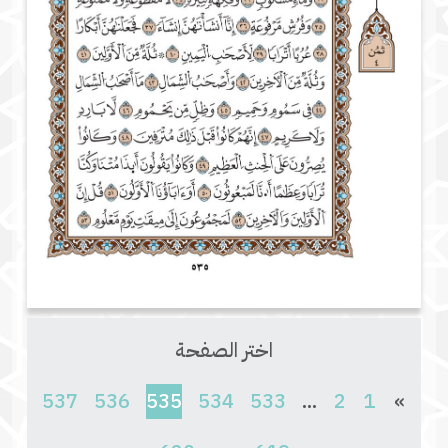
اختر الصفحة
(current)
537
536
535
534
533
...
2
1
»