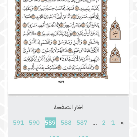
اختر الصفحة
(current)
591
590
589
588
587
...
2
1
»