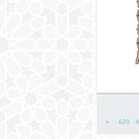
«
620