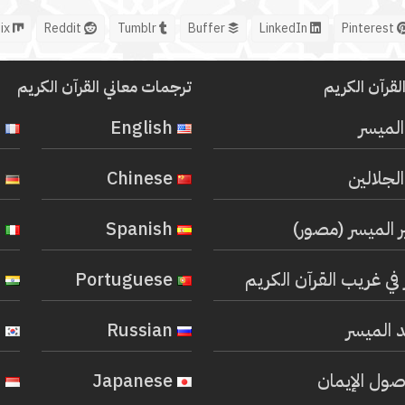
Mix
Reddit
Tumblr
Buffer
LinkedIn
Pinterest
لقرآن الكريم
ترجمات معاني القرآن الكريم
المیسر
English
French
لجلالين
Chinese
German
ر الميسر (مصور)
Spanish
Italian
في غريب القرآن الكريم
Portuguese
Hindi
 الميسر
Russian
Korean
صول الإيمان
Japanese
Indonesian