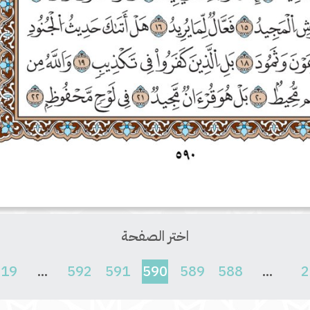
اختر الصفحة
(current)
619
...
592
591
590
589
588
...
2