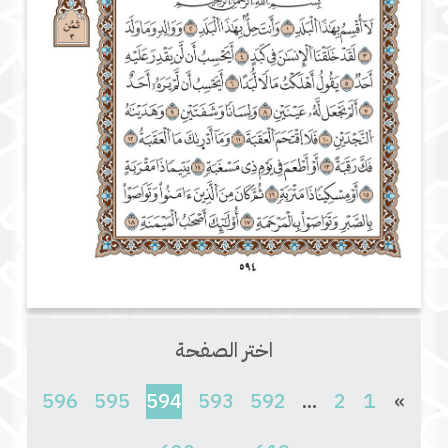
اختر الصفحة
(current)
596
595
594
593
592
...
2
1
»