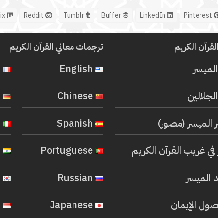
Mix
Reddit
Tumblr
Buffer
LinkedIn
Pinterest
لقرآن الكريم
ترجمات معاني القرآن الكريم
المیسر
English
French
لجلالين
Chinese
German
ر الميسر (مصور)
Spanish
Italian
في غريب القرآن الكريم
Portuguese
Hindi
 الميسر
Russian
Korean
صول الإيمان
Japanese
Indonesian