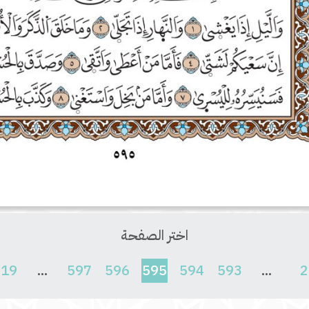
اختر الصفحة
(current)
619
...
597
596
595
594
593
...
2