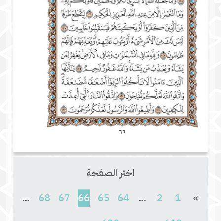
اختر الصفحة
(current)
...
68
67
66
65
64
...
2
1
»