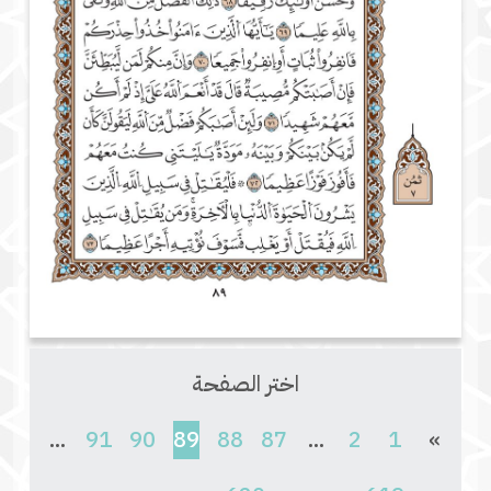
اختر الصفحة
(current)
...
91
90
89
88
87
...
2
1
»