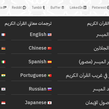
Mix
Reddit
Tumblr
Buffer
LinkedIn
Pinterest
لقرآن الكريم
ترجمات معاني القرآن الكريم
المیسر
English
French
لجلالين
Chinese
German
ر الميسر (مصور)
Spanish
Italian
في غريب القرآن الكريم
Portuguese
Hindi
 الميسر
Russian
Korean
صول الإيمان
Japanese
Indonesian