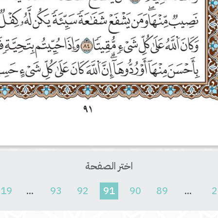
اختر الصفحة
(current)
619
...
93
92
91
90
89
...
2