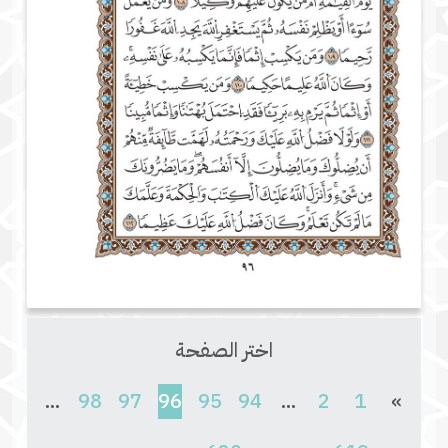
اختر الصفحة
(current)
...
98
97
96
95
94
...
2
1
»