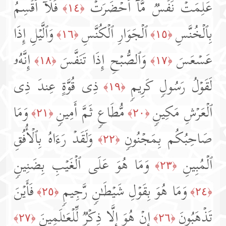
عَلِمَتۡ نَفۡسࣱ مَّاۤ أَحۡضَرَتۡ
فَلَاۤ أُقۡسِمُ
﴿١٤﴾
بِٱلۡخُنَّسِ
ٱلۡجَوَارِ ٱلۡكُنَّسِ
وَٱلَّیۡلِ إِذَا
﴿١٦﴾
﴿١٥﴾
عَسۡعَسَ
وَٱلصُّبۡحِ إِذَا تَنَفَّسَ
إِنَّهُۥ
﴿١٨﴾
﴿١٧﴾
لَقَوۡلُ رَسُولࣲ كَرِیمࣲ
ذِی قُوَّةٍ عِندَ ذِی
﴿١٩﴾
ٱلۡعَرۡشِ مَكِینࣲ
مُّطَاعࣲ ثَمَّ أَمِینࣲ
وَمَا
﴿٢١﴾
﴿٢٠﴾
صَاحِبُكُم بِمَجۡنُونࣲ
وَلَقَدۡ رَءَاهُ بِٱلۡأُفُقِ
﴿٢٢﴾
ٱلۡمُبِینِ
وَمَا هُوَ عَلَى ٱلۡغَیۡبِ بِضَنِینࣲ
﴿٢٣﴾
وَمَا هُوَ بِقَوۡلِ شَیۡطَـٰنࣲ رَّجِیمࣲ
فَأَیۡنَ
﴿٢٥﴾
﴿٢٤﴾
تَذۡهَبُونَ
إِنۡ هُوَ إِلَّا ذِكۡرࣱ لِّلۡعَـٰلَمِینَ
﴿٢٧﴾
﴿٢٦﴾