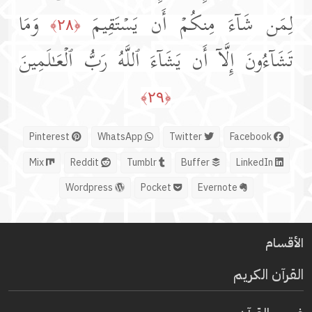
لِمَن شَاۤءَ مِنكُمۡ أَن یَسۡتَقِیمَ
وَمَا
﴿٢٨﴾
تَشَاۤءُونَ إِلَّاۤ أَن یَشَاۤءَ ٱللَّهُ رَبُّ ٱلۡعَـٰلَمِینَ
﴿٢٩﴾
Pinterest
WhatsApp
Twitter
Facebook
Mix
Reddit
Tumblr
Buffer
LinkedIn
Wordpress
Pocket
Evernote
الأقسام
القرآن الكريم