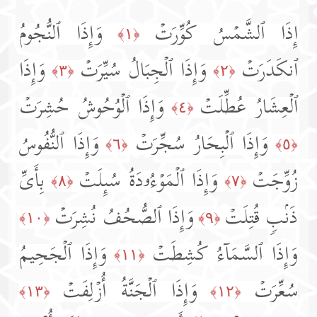
إِذَا ٱلشَّمۡسُ كُوِّرَتۡ
وَإِذَا ٱلنُّجُومُ
﴿١﴾
ٱنكَدَرَتۡ
وَإِذَا ٱلۡجِبَالُ سُیِّرَتۡ
وَإِذَا
﴿٣﴾
﴿٢﴾
ٱلۡعِشَارُ عُطِّلَتۡ
وَإِذَا ٱلۡوُحُوشُ حُشِرَتۡ
﴿٤﴾
وَإِذَا ٱلۡبِحَارُ سُجِّرَتۡ
وَإِذَا ٱلنُّفُوسُ
﴿٦﴾
﴿٥﴾
زُوِّجَتۡ
وَإِذَا ٱلۡمَوۡءُۥدَةُ سُىِٕلَتۡ
بِأَیِّ
﴿٨﴾
﴿٧﴾
ذَنۢبࣲ قُتِلَتۡ
وَإِذَا ٱلصُّحُفُ نُشِرَتۡ
﴿١٠﴾
﴿٩﴾
وَإِذَا ٱلسَّمَاۤءُ كُشِطَتۡ
وَإِذَا ٱلۡجَحِیمُ
﴿١١﴾
سُعِّرَتۡ
وَإِذَا ٱلۡجَنَّةُ أُزۡلِفَتۡ
﴿١٣﴾
﴿١٢﴾