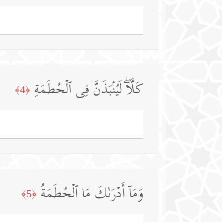
كَلَّاۖ لَیُنۢبَذَنَّ فِی ٱلۡحُطَمَةِ
﴿4﴾
وَمَاۤ أَدۡرَىٰكَ مَا ٱلۡحُطَمَةُ
﴿5﴾