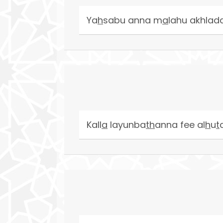
Ya
h
sabu anna m
a
lahu akhlad
Kall
a
layunba
th
anna fee al
h
u
t