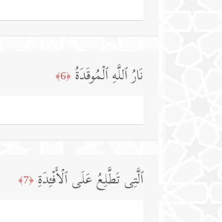
نَارُ ٱللَّهِ ٱلۡمُوقَدَةُ
﴿6﴾
ٱلَّتِی تَطَّلِعُ عَلَى ٱلۡأَفۡـِٔدَةِ
﴿7﴾