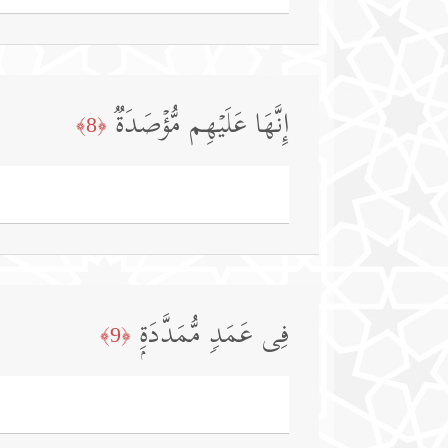
إِنَّهَا عَلَیۡهِم مُّؤۡصَدَةࣱ
﴿8﴾
فِی عَمَدࣲ مُّمَدَّدَةِۭ
﴿9﴾