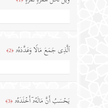
وَیۡلࣱ لِّكُلِّ هُمَزَةࣲ لُّمَزَةٍ
ٱلَّذِی جَمَعَ مَالࣰا وَعَدَّدَهُۥ
﴿2﴾
یَحۡسَبُ أَنَّ مَالَهُۥۤ أَخۡلَدَهُۥ
﴿3﴾