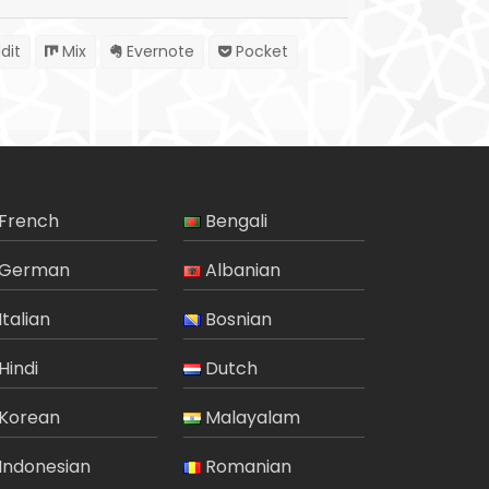
dit
Mix
Evernote
Pocket
French
Bengali
German
Albanian
Italian
Bosnian
Hindi
Dutch
Korean
Malayalam
Indonesian
Romanian