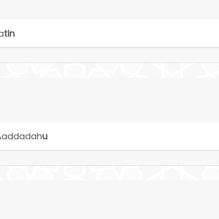
a
tin
Aaddadah
u