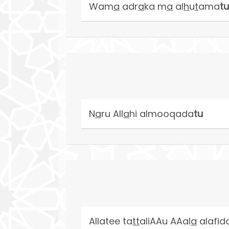
Wam
a
adr
a
ka m
a
al
h
u
t
ama
tu
N
a
ru All
a
hi almooqada
tu
Allatee ta
tt
aliAAu AAal
a
alafid