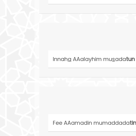
lnnah
a
AAalayhim mu
s
ada
tun
Fee AAamadin mumaddada
ti