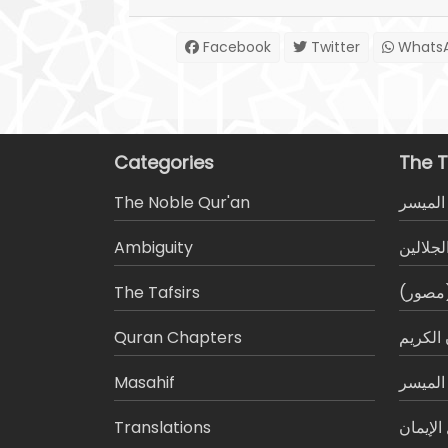
Facebook
Twitter
Whats
Categories
The T
The Noble Qur'an
المیسر
Ambiguity
لجلالين
The Tafsirs
 (مصور
َQuran Chapters
الكريم
Masahif
 الميسر
Translations
لإيمان