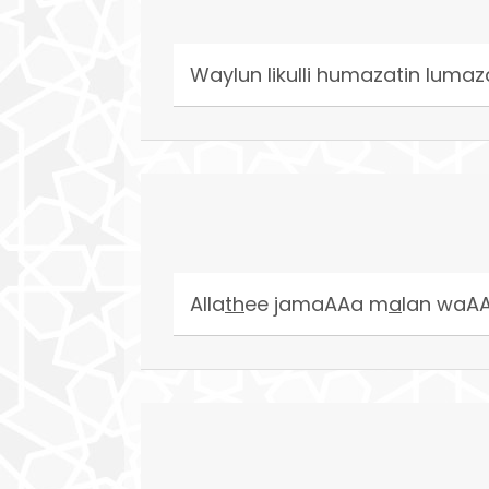
Waylun likulli humazatin lumaz
Alla
th
ee jamaAAa m
a
lan waA