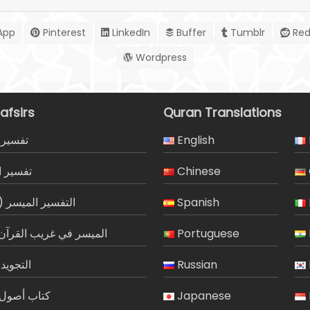
App
Pinterest
LinkedIn
Buffer
Tumblr
Red
Wordpress
afsirs
Quran Translations
تفسير 
English
تفسير ا
Chinese
التفسير الميسر)
Spanish
الميسر في غريب القرآن 
Portuguese
التجويد
Russian
كتاب أصول ا
Japanese