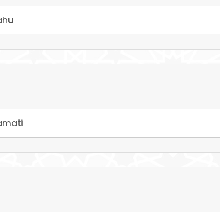
ah
u
ama
ti