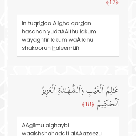
﴿17﴾
In tuqri
d
oo All
a
ha qar
d
an
h
asanan yu
da
AAifhu lakum
wayaghfir lakum wa
A
ll
a
hu
shakoorun
h
aleem
un
عَـٰلِمُ ٱلۡغَیۡبِ وَٱلشَّهَـٰدَةِ ٱلۡعَزِیزُ
ٱلۡحَكِیمُ
﴿18﴾
AA
a
limu alghaybi
wa
al
shshah
a
dati alAAazeezu