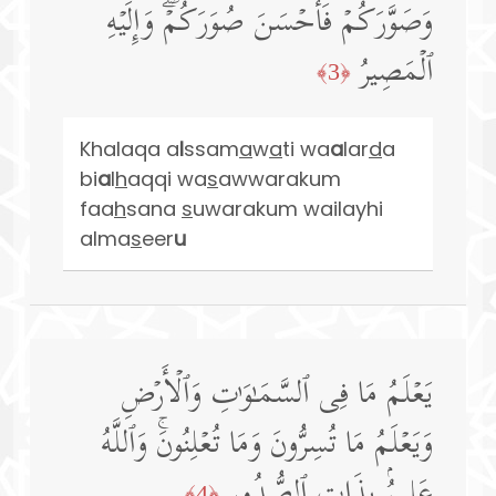
وَصَوَّرَكُمۡ فَأَحۡسَنَ صُوَرَكُمۡۖ وَإِلَیۡهِ
ٱلۡمَصِیرُ
﴿3﴾
Khalaqa a
l
ssam
a
w
a
ti wa
a
lar
d
a
bi
a
l
h
aqqi wa
s
awwarakum
faa
h
sana
s
uwarakum wailayhi
alma
s
eer
u
یَعۡلَمُ مَا فِی ٱلسَّمَـٰوَ ٰ⁠تِ وَٱلۡأَرۡضِ
وَیَعۡلَمُ مَا تُسِرُّونَ وَمَا تُعۡلِنُونَۚ وَٱللَّهُ
عَلِیمُۢ بِذَاتِ ٱلصُّدُورِ
﴿4﴾