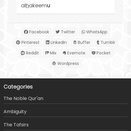
al
h
akeem
u
Facebook
Twitter
WhatsApp
Pinterest
LinkedIn
Buffer
Tumblr
Reddit
Mix
Evernote
Pocket
Wordpress
Categories
The Noble Qur'an
Ambiguity
The Tafsirs