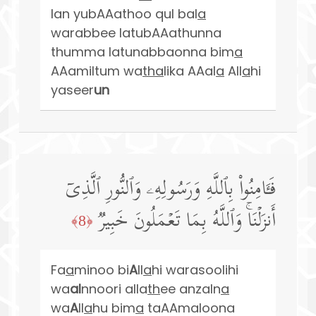
lan yubAAathoo qul bal
a
warabbee latubAAathunna
thumma latunabbaonna bim
a
AAamiltum wa
tha
lika AAal
a
All
a
hi
yaseer
un
فَـَٔامِنُوا۟ بِٱللَّهِ وَرَسُولِهِۦ وَٱلنُّورِ ٱلَّذِیۤ
أَنزَلۡنَاۚ وَٱللَّهُ بِمَا تَعۡمَلُونَ خَبِیرࣱ
﴿8﴾
Fa
a
minoo bi
A
ll
a
hi warasoolihi
wa
al
nnoori alla
th
ee anzaln
a
wa
A
ll
a
hu bim
a
taAAmaloona