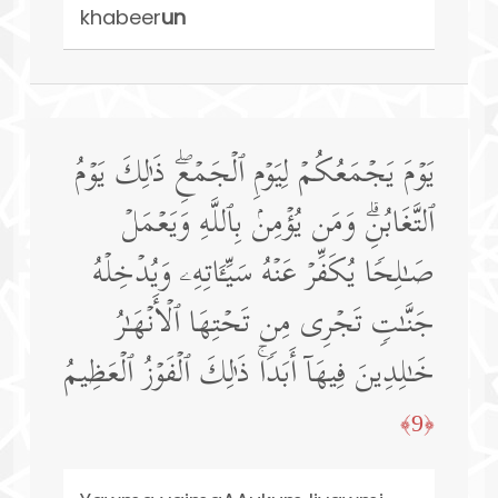
khabeer
un
یَوۡمَ یَجۡمَعُكُمۡ لِیَوۡمِ ٱلۡجَمۡعِۖ ذَ ٰ⁠لِكَ یَوۡمُ
ٱلتَّغَابُنِۗ وَمَن یُؤۡمِنۢ بِٱللَّهِ وَیَعۡمَلۡ
صَـٰلِحࣰا یُكَفِّرۡ عَنۡهُ سَیِّـَٔاتِهِۦ وَیُدۡخِلۡهُ
جَنَّـٰتࣲ تَجۡرِی مِن تَحۡتِهَا ٱلۡأَنۡهَـٰرُ
خَـٰلِدِینَ فِیهَاۤ أَبَدࣰاۚ ذَ ٰ⁠لِكَ ٱلۡفَوۡزُ ٱلۡعَظِیمُ
﴿9﴾