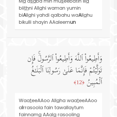
M
a
a
sa
ba min mu
s
eebatin ill
a
bii
th
ni All
a
hi waman yumin
bi
A
ll
a
hi yahdi qalbahu wa
A
ll
a
hu
bikulli shayin AAaleem
un
وَأَطِیعُوا۟ ٱللَّهَ وَأَطِیعُوا۟ ٱلرَّسُولَۚ فَإِن
تَوَلَّیۡتُمۡ فَإِنَّمَا عَلَىٰ رَسُولِنَا ٱلۡبَلَـٰغُ
ٱلۡمُبِینُ
﴿12﴾
Waa
t
eeAAoo All
a
ha waa
t
eeAAoo
a
l
rrasoola fain tawallaytum
fainnam
a
AAal
a
rasoolin
a