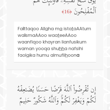
یُوقَ شُحَّ نَفۡسِهِۦ فَأُو۟لَـٰۤىِٕكَ هُمُ
ٱلۡمُفۡلِحُونَ
﴿16﴾
Fa
i
ttaqoo All
a
ha m
a
ista
t
aAAtum
wa
i
smaAAoo waa
t
eeAAoo
waanfiqoo khayran lianfusikum
waman yooqa shu
hh
a nafsihi
faol
a
ika humu almufli
h
oon
a
إِن تُقۡرِضُوا۟ ٱللَّهَ قَرۡضًا حَسَنࣰا یُضَـٰعِفۡهُ
لَكُمۡ وَیَغۡفِرۡ لَكُمۡۚ وَٱللَّهُ شَكُورٌ حَلِیمٌ