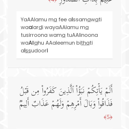
YaAAlamu m
a
fee a
l
ssam
a
w
a
ti
wa
a
lar
d
i wayaAAlamu m
a
tusirroona wam
a
tuAAlinoona
wa
A
ll
a
hu AAaleemun bi
tha
ti
a
l
ss
udoor
i
أَلَمۡ یَأۡتِكُمۡ نَبَؤُا۟ ٱلَّذِینَ كَفَرُوا۟ مِن قَبۡلُ
فَذَاقُوا۟ وَبَالَ أَمۡرِهِمۡ وَلَهُمۡ عَذَابٌ أَلِیمࣱ
﴿5﴾