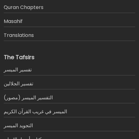
َQuran Chapters
Masahif
Translations
The Tafsirs
تفسير المیسر
تفسير الجلالين
التفسير الميسر (مصور)
الميسر في غريب القرآن الكريم
التجويد الميسر