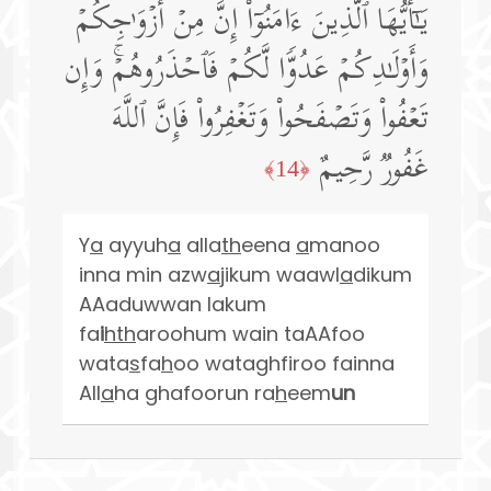
یَـٰۤأَیُّهَا ٱلَّذِینَ ءَامَنُوۤا۟ إِنَّ مِنۡ أَزۡوَ ٰ⁠جِكُمۡ
وَأَوۡلَـٰدِكُمۡ عَدُوࣰّا لَّكُمۡ فَٱحۡذَرُوهُمۡۚ وَإِن
تَعۡفُوا۟ وَتَصۡفَحُوا۟ وَتَغۡفِرُوا۟ فَإِنَّ ٱللَّهَ
غَفُورࣱ رَّحِیمٌ
﴿14﴾
Y
a
ayyuh
a
alla
th
eena
a
manoo
inna min azw
a
jikum waawl
a
dikum
AAaduwwan lakum
fa
i
hth
aroohum wain taAAfoo
wata
s
fa
h
oo wataghfiroo fainna
All
a
ha ghafoorun ra
h
eem
un