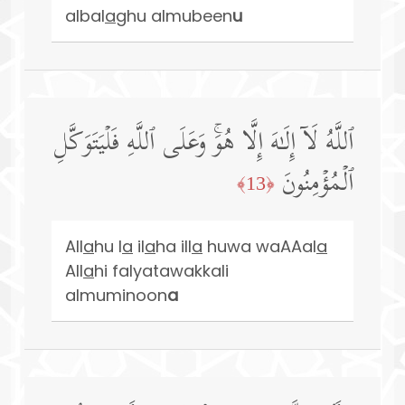
albal
a
ghu almubeen
u
ٱللَّهُ لَاۤ إِلَـٰهَ إِلَّا هُوَۚ وَعَلَى ٱللَّهِ فَلۡیَتَوَكَّلِ
ٱلۡمُؤۡمِنُونَ
﴿13﴾
All
a
hu l
a
il
a
ha ill
a
huwa waAAal
a
All
a
hi falyatawakkali
almuminoon
a