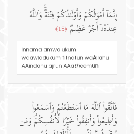
إِنَّمَاۤ أَمۡوَ ٰ⁠لُكُمۡ وَأَوۡلَـٰدُكُمۡ فِتۡنَةࣱۚ وَٱللَّهُ
عِندَهُۥۤ أَجۡرٌ عَظِیمࣱ
﴿15﴾
Innam
a
amw
a
lukum
waawl
a
dukum fitnatun wa
A
ll
a
hu
AAindahu ajrun AAa
th
eem
un
فَٱتَّقُوا۟ ٱللَّهَ مَا ٱسۡتَطَعۡتُمۡ وَٱسۡمَعُوا۟
وَأَطِیعُوا۟ وَأَنفِقُوا۟ خَیۡرࣰا لِّأَنفُسِكُمۡۗ وَمَن