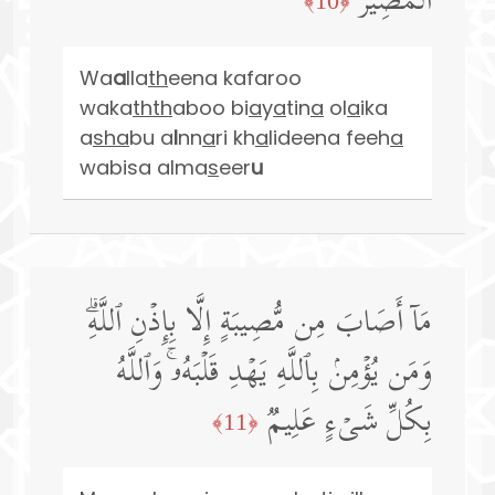
ٱلۡمَصِیرُ
﴿10﴾
Wa
a
lla
th
eena kafaroo
waka
thth
aboo bi
a
y
a
tin
a
ol
a
ika
a
s
ha
bu a
l
nn
a
ri kh
a
lideena feeh
a
wabisa alma
s
eer
u
مَاۤ أَصَابَ مِن مُّصِیبَةٍ إِلَّا بِإِذۡنِ ٱللَّهِۗ
وَمَن یُؤۡمِنۢ بِٱللَّهِ یَهۡدِ قَلۡبَهُۥۚ وَٱللَّهُ
بِكُلِّ شَیۡءٍ عَلِیمࣱ
﴿11﴾