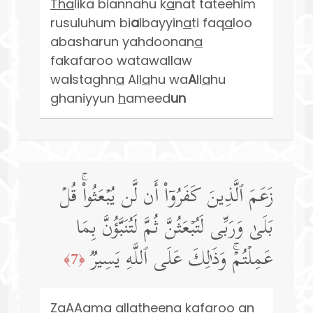
Tha
lika biannahu k
a
nat tateehim
rusuluhum bi
a
lbayyin
a
ti faq
a
loo
abasharun yahdoonan
a
fakafaroo watawallaw
wa
i
staghn
a
All
a
hu wa
A
ll
a
hu
ghaniyyun
h
ameed
un
زَعَمَ ٱلَّذِینَ كَفَرُوۤا۟ أَن لَّن یُبۡعَثُوا۟ۚ قُلۡ
بَلَىٰ وَرَبِّی لَتُبۡعَثُنَّ ثُمَّ لَتُنَبَّؤُنَّ بِمَا
عَمِلۡتُمۡۚ وَذَ ٰ⁠لِكَ عَلَى ٱللَّهِ یَسِیرࣱ
﴿7﴾
ZaAAama alla
th
eena kafaroo an