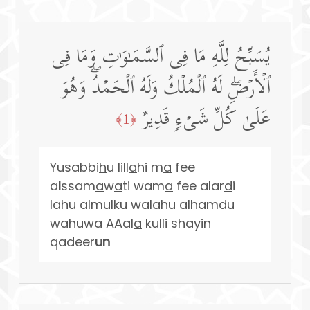
یُسَبِّحُ لِلَّهِ مَا فِی ٱلسَّمَـٰوَ ٰ⁠تِ وَمَا فِی
ٱلۡأَرۡضِۖ لَهُ ٱلۡمُلۡكُ وَلَهُ ٱلۡحَمۡدُۖ وَهُوَ
عَلَىٰ كُلِّ شَیۡءࣲ قَدِیرٌ
﴿1﴾
Yusabbi
h
u lill
a
hi m
a
fee
a
l
ssam
a
w
a
ti wam
a
fee alar
d
i
lahu almulku walahu al
h
amdu
wahuwa AAal
a
kulli shayin
qadeer
un