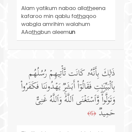
Alam yatikum nabao alla
th
eena
kafaroo min qablu fa
tha
qoo
wab
a
la amrihim walahum
AAa
tha
bun aleem
un
ذَ ٰ⁠لِكَ بِأَنَّهُۥ كَانَت تَّأۡتِیهِمۡ رُسُلُهُم
بِٱلۡبَیِّنَـٰتِ فَقَالُوۤا۟ أَبَشَرࣱ یَهۡدُونَنَا فَكَفَرُوا۟
وَتَوَلَّوا۟ۖ وَّٱسۡتَغۡنَى ٱللَّهُۚ وَٱللَّهُ غَنِیٌّ
حَمِیدࣱ
﴿6﴾