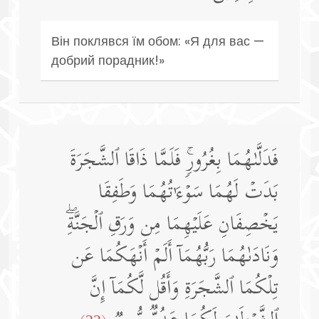
Він поклявся їм обом: «Я для вас —
добрий порадник!»
فَدَلَّىٰهُمَا بِغُرُورࣲۚ فَلَمَّا ذَاقَا ٱلشَّجَرَةَ
بَدَتۡ لَهُمَا سَوۡءَ ٰ⁠ تُهُمَا وَطَفِقَا
یَخۡصِفَانِ عَلَیۡهِمَا مِن وَرَقِ ٱلۡجَنَّةِۖ
وَنَادَىٰهُمَا رَبُّهُمَاۤ أَلَمۡ أَنۡهَكُمَا عَن
تِلۡكُمَا ٱلشَّجَرَةِ وَأَقُل لَّكُمَاۤ إِنَّ