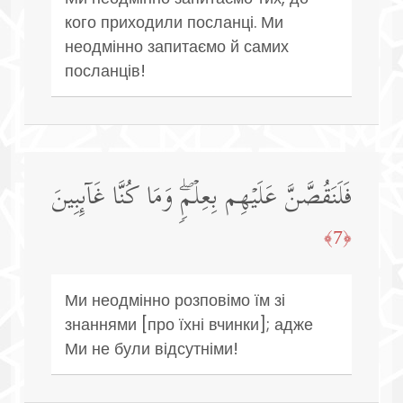
кого приходили посланці. Ми
неодмінно запитаємо й самих
посланців!
فَلَنَقُصَّنَّ عَلَیۡهِم بِعِلۡمࣲۖ وَمَا كُنَّا غَاۤىِٕبِینَ
﴿7﴾
Ми неодмінно розповімо їм зі
знаннями [про їхні вчинки]; адже
Ми не були відсутніми!