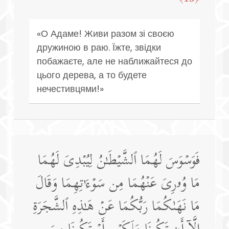
«О Адаме! Живи разом зі своєю
дружиною в раю. Їжте, звідки
побажаєте, але не наближайтеся до
цього дерева, а то будете
нечестивцями!»
فَوَسۡوَسَ لَهُمَا ٱلشَّیۡطَـٰنُ لِیُبۡدِیَ لَهُمَا
مَا وُۥرِیَ عَنۡهُمَا مِن سَوۡءَ ٰ⁠ تِهِمَا وَقَالَ
مَا نَهَىٰكُمَا رَبُّكُمَا عَنۡ هَـٰذِهِ ٱلشَّجَرَةِ