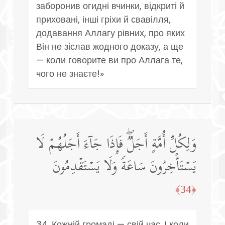
заборонив огидні вчинки, відкриті й
приховані, інші гріхи й свавілля,
додавання Аллагу рівних, про яких
Він не зіслав жодного доказу, а ще
— коли говорите ви про Аллага те,
чого не знаєте!»
وَلِكُلِّ أُمَّةٍ أَجَلࣱۖ فَإِذَا جَاۤءَ أَجَلُهُمۡ لَا
یَسۡتَأۡخِرُونَ سَاعَةࣰ وَلَا یَسۡتَقۡدِمُونَ
﴿34﴾
34. Кожній громаді — свій час. І коли