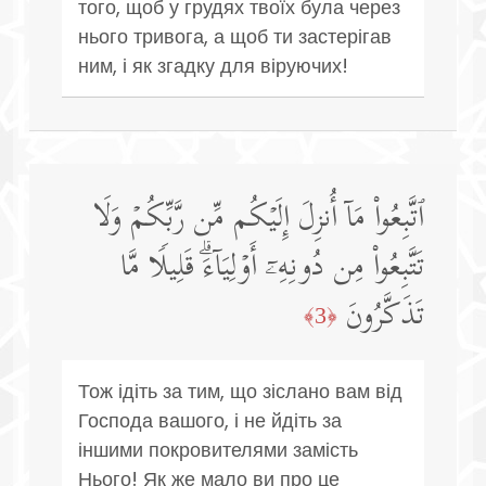
того, щоб у грудях твоїх була через
нього тривога, а щоб ти застерігав
ним, і як згадку для віруючих!
ٱتَّبِعُوا۟ مَاۤ أُنزِلَ إِلَیۡكُم مِّن رَّبِّكُمۡ وَلَا
تَتَّبِعُوا۟ مِن دُونِهِۦۤ أَوۡلِیَاۤءَۗ قَلِیلࣰا مَّا
تَذَكَّرُونَ
﴿3﴾
Тож ідіть за тим, що зіслано вам від
Господа вашого, і не йдіть за
іншими покровителями замість
Нього! Як же мало ви про це