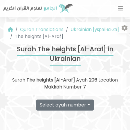
Quran Translations
Ukrainian [українська]
The heights [Al-Araf]
Surah The heights [Al-Araf] in
Ukrainian
Fo
Surah
The heights [Al-Araf]
Ayah
206
Location
Makkah
Number
7
Select ayah number