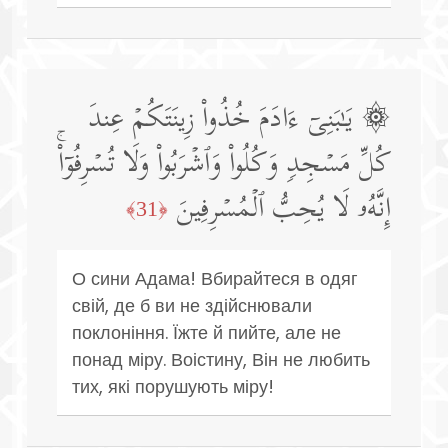
۞ یَـٰبَنِیۤ ءَادَمَ خُذُوا۟ زِینَتَكُمۡ عِندَ
كُلِّ مَسۡجِدࣲ وَكُلُوا۟ وَٱشۡرَبُوا۟ وَلَا تُسۡرِفُوۤا۟ۚ
إِنَّهُۥ لَا یُحِبُّ ٱلۡمُسۡرِفِینَ
﴿31﴾
О сини Адама! Вбирайтеся в одяг
свій, де б ви не здійснювали
поклоніння. Їжте й пийте, але не
понад міру. Воістину, Він не любить
тих, які порушують міру!