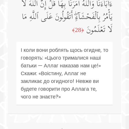
ءَابَاۤءَنَا وَٱللَّهُ أَمَرَنَا بِهَاۗ قُلۡ إِنَّ ٱللَّهَ لَا
یَأۡمُرُ بِٱلۡفَحۡشَاۤءِۖ أَتَقُولُونَ عَلَى ٱللَّهِ مَا
لَا تَعۡلَمُونَ
﴿28﴾
І коли вони роблять щось огидне, то
говорять: «Цього трималися наші
батьки — Аллаг наказав нам це!»
Скажи: «Воістину, Аллаг не
закликає до огидного! Невже ви
будете говорити про Аллага те,
чого не знаєте?»