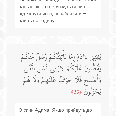
настає він, то не можуть вони ні
відтягнути його, ні наблизити —
навіть на годину!
یَـٰبَنِیۤ ءَادَمَ إِمَّا یَأۡتِیَنَّكُمۡ رُسُلࣱ مِّنكُمۡ
یَقُصُّونَ عَلَیۡكُمۡ ءَایَـٰتِی فَمَنِ ٱتَّقَىٰ
وَأَصۡلَحَ فَلَا خَوۡفٌ عَلَیۡهِمۡ وَلَا هُمۡ
یَحۡزَنُونَ
﴿35﴾
О сини Адама! Якщо прийдуть до