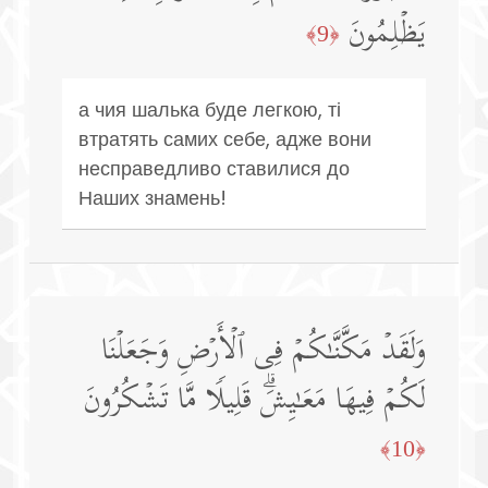
یَظۡلِمُونَ
﴿9﴾
а чия шалька буде легкою, ті
втратять самих себе, адже вони
несправедливо ставилися до
Наших знамень!
وَلَقَدۡ مَكَّنَّـٰكُمۡ فِی ٱلۡأَرۡضِ وَجَعَلۡنَا
لَكُمۡ فِیهَا مَعَـٰیِشَۗ قَلِیلࣰا مَّا تَشۡكُرُونَ
﴿10﴾