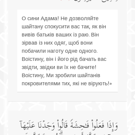
О сини Адама! Не дозволяйте
шайтану спокусити вас так, як він
вивів батьків ваших із раю. Він
зірвав із них одяг, щоб вони
побачили наготу одне одного.
Воістину, він і його рід бачать вас
звідти, звідки ви їх не бачите!
Воістину, Ми зробили шайтанів
покровителями тих, які не вірують!»
وَإِذَا فَعَلُوا۟ فَـٰحِشَةࣰ قَالُوا۟ وَجَدۡنَا عَلَیۡهَاۤ