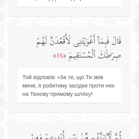
قَالَ فَبِمَاۤ أَغۡوَیۡتَنِی لَأَقۡعُدَنَّ لَهُمۡ
صِرَ ٰ⁠طَكَ ٱلۡمُسۡتَقِیمَ
﴿16﴾
Той відповів: «За те, що Ти звів
мене, я робитиму засідки проти них
на Твоєму прямому шляху!
ثُمَّ لَـَٔاتِیَنَّهُم مِّنۢ بَیۡنِ أَیۡدِیهِمۡ وَمِنۡ