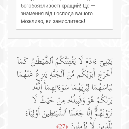
богобоязливості кращий! Це —
знамення від Господа вашого.
Можливо, ви замислитесь!
یَـٰبَنِیۤ ءَادَمَ لَا یَفۡتِنَنَّكُمُ ٱلشَّیۡطَـٰنُ كَمَاۤ
أَخۡرَجَ أَبَوَیۡكُم مِّنَ ٱلۡجَنَّةِ یَنزِعُ عَنۡهُمَا
لِبَاسَهُمَا لِیُرِیَهُمَا سَوۡءَ ٰ⁠ تِهِمَاۤۚ إِنَّهُۥ
یَرَىٰكُمۡ هُوَ وَقَبِیلُهُۥ مِنۡ حَیۡثُ لَا
تَرَوۡنَهُمۡۗ إِنَّا جَعَلۡنَا ٱلشَّیَـٰطِینَ أَوۡلِیَاۤءَ
لِلَّذِینَ لَا یُؤۡمِنُونَ
﴿27﴾