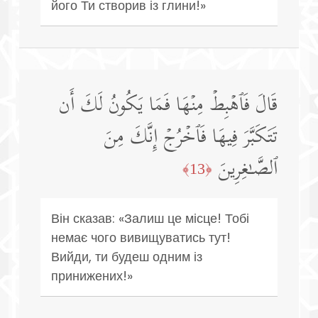
його Ти створив із глини!»
قَالَ فَٱهۡبِطۡ مِنۡهَا فَمَا یَكُونُ لَكَ أَن
تَتَكَبَّرَ فِیهَا فَٱخۡرُجۡ إِنَّكَ مِنَ
ٱلصَّـٰغِرِینَ
﴿13﴾
Він сказав: «Залиш це місце! Тобі
немає чого вивищуватись тут!
Вийди, ти будеш одним із
принижених!»