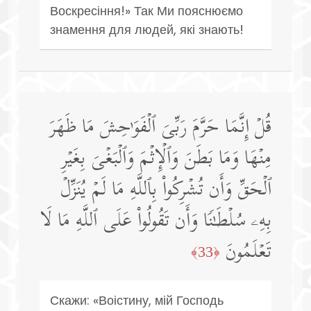
Воскресіння!» Так Ми пояснюємо
знамення для людей, які знають!
قُلۡ إِنَّمَا حَرَّمَ رَبِّیَ ٱلۡفَوَ ٰ⁠حِشَ مَا ظَهَرَ
مِنۡهَا وَمَا بَطَنَ وَٱلۡإِثۡمَ وَٱلۡبَغۡیَ بِغَیۡرِ
ٱلۡحَقِّ وَأَن تُشۡرِكُوا۟ بِٱللَّهِ مَا لَمۡ یُنَزِّلۡ
بِهِۦ سُلۡطَـٰنࣰا وَأَن تَقُولُوا۟ عَلَى ٱللَّهِ مَا لَا
تَعۡلَمُونَ
﴿33﴾
Скажи: «Воістину, мій Господь