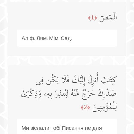
الۤمۤصۤ
﴿1﴾
Аліф. Лям. Мім. Сад.
كِتَـٰبٌ أُنزِلَ إِلَیۡكَ فَلَا یَكُن فِی
صَدۡرِكَ حَرَجࣱ مِّنۡهُ لِتُنذِرَ بِهِۦ وَذِكۡرَىٰ
لِلۡمُؤۡمِنِینَ
﴿2﴾
Ми зіслали тобі Писання не для