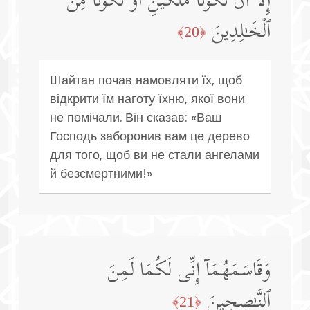
إِلَّاۤ أَن تَكُونَا مَلَكَیۡنِ أَوۡ تَكُونَا مِنَ
ٱلۡخَـٰلِدِینَ
﴿20﴾
Шайтан почав намовляти їх, щоб
відкрити їм наготу їхню, якої вони
не помічали. Він сказав: «Ваш
Господь заборонив вам це дерево
для того, щоб ви не стали ангелами
й безсмертними!»
وَقَاسَمَهُمَاۤ إِنِّی لَكُمَا لَمِنَ
ٱلنَّـٰصِحِینَ
﴿21﴾