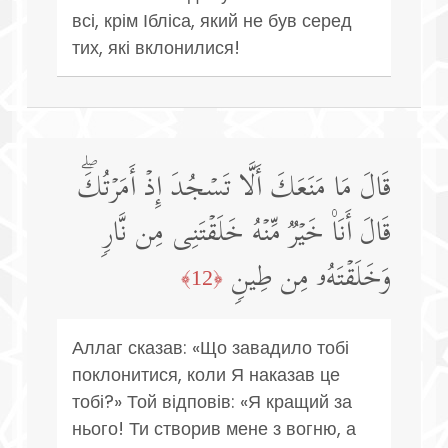
всі, крім Ібліса, який не був серед
тих, які вклонилися!
قَالَ مَا مَنَعَكَ أَلَّا تَسۡجُدَ إِذۡ أَمَرۡتُكَۖ
قَالَ أَنَا۠ خَیۡرࣱ مِّنۡهُ خَلَقۡتَنِی مِن نَّارࣲ
وَخَلَقۡتَهُۥ مِن طِینࣲ
﴿12﴾
Аллаг сказав: «Що завадило тобі
поклонитися, коли Я наказав це
тобі?» Той відповів: «Я кращий за
нього! Ти створив мене з вогню, а