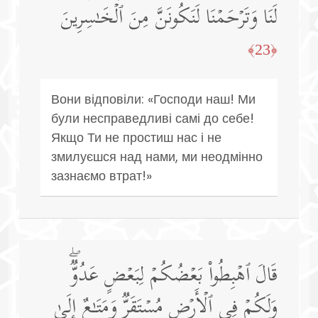
لَنَا وَتَرۡحَمۡنَا لَنَكُونَنَّ مِنَ ٱلۡخَـٰسِرِینَ
﴿23﴾
Вони відповіли: «Господи наш! Ми
були несправедливі самі до себе!
Якщо Ти не простиш нас і не
змилуєшся над нами, ми неодмінно
зазнаємо втрат!»
قَالَ ٱهۡبِطُوا۟ بَعۡضُكُمۡ لِبَعۡضٍ عَدُوࣱّۖ
وَلَكُمۡ فِی ٱلۡأَرۡضِ مُسۡتَقَرࣱّ وَمَتَـٰعٌ إِلَىٰ