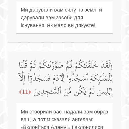
Ми дарували вам силу на землі й
дарували вам засоби для
існування. Як мало ви дякуєте!
وَلَقَدۡ خَلَقۡنَـٰكُمۡ ثُمَّ صَوَّرۡنَـٰكُمۡ ثُمَّ قُلۡنَا
لِلۡمَلَـٰۤىِٕكَةِ ٱسۡجُدُوا۟ لِـَٔادَمَ فَسَجَدُوۤا۟ إِلَّاۤ
إِبۡلِیسَ لَمۡ یَكُن مِّنَ ٱلسَّـٰجِدِینَ
﴿11﴾
Ми створили вас, надали вам образ
ваш, а потім сказали ангелам:
«Вклоніться Адаму!» І вклонилися