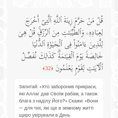
قُلۡ مَنۡ حَرَّمَ زِینَةَ ٱللَّهِ ٱلَّتِیۤ أَخۡرَجَ
لِعِبَادِهِۦ وَٱلطَّیِّبَـٰتِ مِنَ ٱلرِّزۡقِۚ قُلۡ هِیَ
لِلَّذِینَ ءَامَنُوا۟ فِی ٱلۡحَیَوٰةِ ٱلدُّنۡیَا
خَالِصَةࣰ یَوۡمَ ٱلۡقِیَـٰمَةِۗ كَذَ ٰ⁠لِكَ نُفَصِّلُ
ٱلۡـَٔایَـٰتِ لِقَوۡمࣲ یَعۡلَمُونَ
﴿32﴾
Запитай: «Хто заборонив прикраси,
які Аллаг дав Своїм рабам, а також
блага з наділу Його?» Скажи: «Вони
— для тих, які ще в земному житті
щиро увірували в День