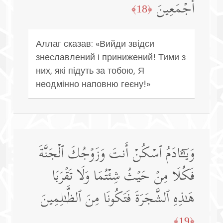
أَجۡمَعِینَ
﴿18﴾
Аллаг сказав: «Вийди звідси
знеславлений і принижений! Тими з
них, які підуть за тобою, Я
неодмінно наповню геєну!»
وَیَـٰۤـَٔادَمُ ٱسۡكُنۡ أَنتَ وَزَوۡجُكَ ٱلۡجَنَّةَ
فَكُلَا مِنۡ حَیۡثُ شِئۡتُمَا وَلَا تَقۡرَبَا
هَـٰذِهِ ٱلشَّجَرَةَ فَتَكُونَا مِنَ ٱلظَّـٰلِمِینَ
﴿19﴾