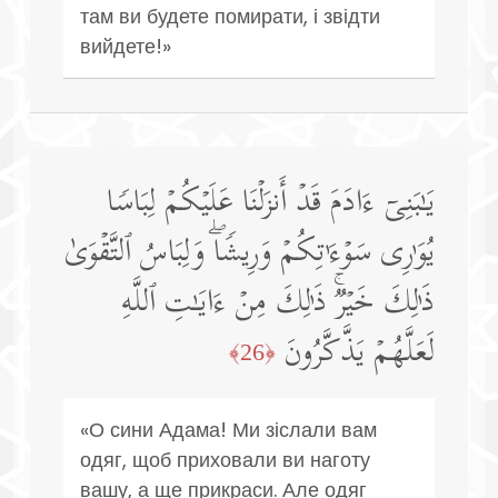
там ви будете помирати, і звідти
вийдете!»
یَـٰبَنِیۤ ءَادَمَ قَدۡ أَنزَلۡنَا عَلَیۡكُمۡ لِبَاسࣰا
یُوَ ٰ⁠رِی سَوۡءَ ٰ⁠ تِكُمۡ وَرِیشࣰاۖ وَلِبَاسُ ٱلتَّقۡوَىٰ
ذَ ٰ⁠لِكَ خَیۡرࣱۚ ذَ ٰ⁠لِكَ مِنۡ ءَایَـٰتِ ٱللَّهِ
لَعَلَّهُمۡ یَذَّكَّرُونَ
﴿26﴾
«О сини Адама! Ми зіслали вам
одяг, щоб приховали ви наготу
вашу, а ще прикраси. Але одяг