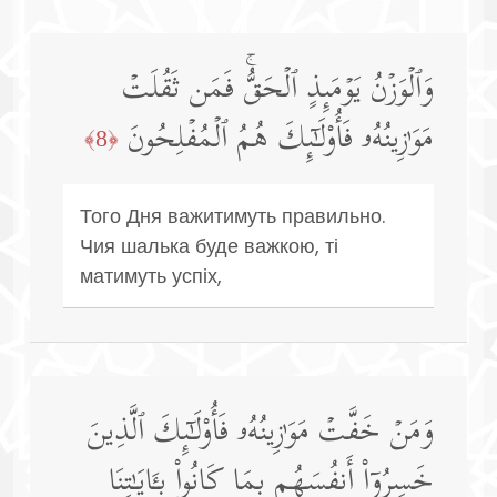
وَٱلۡوَزۡنُ یَوۡمَىِٕذٍ ٱلۡحَقُّۚ فَمَن ثَقُلَتۡ
مَوَ ٰ⁠زِینُهُۥ فَأُو۟لَـٰۤىِٕكَ هُمُ ٱلۡمُفۡلِحُونَ
﴿8﴾
Того Дня важитимуть правильно.
Чия шалька буде важкою, ті
матимуть успіх,
وَمَنۡ خَفَّتۡ مَوَ ٰ⁠زِینُهُۥ فَأُو۟لَـٰۤىِٕكَ ٱلَّذِینَ
خَسِرُوۤا۟ أَنفُسَهُم بِمَا كَانُوا۟ بِـَٔایَـٰتِنَا