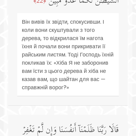
ٱلشَّیۡطَـٰنَ لَكُمَا عَدُوࣱّ مُّبِینࣱ
﴿22﴾
Він вивів їх звідти, спокусивши. І
коли вони скуштували з того
дерева, то відкрилася їм нагота
їхня й почали вони прикривати її
райським листям. Тоді Господь їхній
покликав їх: «Хіба Я не заборонив
вам їсти з цього дерева й хіба не
казав вам, що шайтан для вас —
справжній ворог?»
قَالَا رَبَّنَا ظَلَمۡنَاۤ أَنفُسَنَا وَإِن لَّمۡ تَغۡفِرۡ