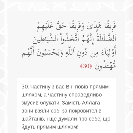
فَرِیقًا هَدَىٰ وَفَرِیقًا حَقَّ عَلَیۡهِمُ
ٱلضَّلَـٰلَةُۚ إِنَّهُمُ ٱتَّخَذُوا۟ ٱلشَّیَـٰطِینَ
أَوۡلِیَاۤءَ مِن دُونِ ٱللَّهِ وَیَحۡسَبُونَ أَنَّهُم
مُّهۡتَدُونَ
﴿30﴾
30. Частину з вас Він повів прямим
шляхом, а частину справедливо
змусив блукати. Замість Аллага
вони взяли собі за покровителів
шайтанів, і ще думали про себе, що
йдуть прямим шляхом!