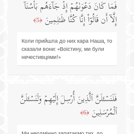
فَمَا كَانَ دَعۡوَىٰهُمۡ إِذۡ جَاۤءَهُم بَأۡسُنَاۤ
إِلَّاۤ أَن قَالُوۤا۟ إِنَّا كُنَّا ظَـٰلِمِینَ
﴿5﴾
Коли прийшла до них кара Наша, то
сказали вони: «Воістину, ми були
нечестивцями!»
فَلَنَسۡـَٔلَنَّ ٱلَّذِینَ أُرۡسِلَ إِلَیۡهِمۡ وَلَنَسۡـَٔلَنَّ
ٱلۡمُرۡسَلِینَ
﴿6﴾
Ми неодмінно запитаємо тих, до