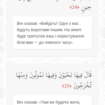
حِینࣲ
﴿24﴾
Він сказав: «Вийдіть! Одні з вас
будуть ворогами іншим. На землі
буде притулок ваш і користування
благами — до певного часу».
قَالَ فِیهَا تَحۡیَوۡنَ وَفِیهَا تَمُوتُونَ وَمِنۡهَا
تُخۡرَجُونَ
﴿25﴾
Він сказав: «Там ви будете жити,