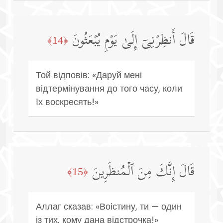
قَالَ أَنظِرۡنِیۤ إِلَىٰ یَوۡمِ یُبۡعَثُونَ
﴿14﴾
Той відповів: «Даруй мені
відтермінування до того часу, коли
їх воскресять!»
قَالَ إِنَّكَ مِنَ ٱلۡمُنظَرِینَ
﴿15﴾
Аллаг сказав: «Воістину, ти — один
із тих, кому дана відстрочка!»