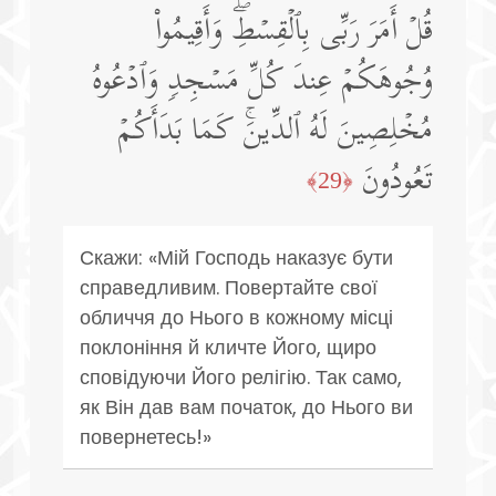
قُلۡ أَمَرَ رَبِّی بِٱلۡقِسۡطِۖ وَأَقِیمُوا۟
وُجُوهَكُمۡ عِندَ كُلِّ مَسۡجِدࣲ وَٱدۡعُوهُ
مُخۡلِصِینَ لَهُ ٱلدِّینَۚ كَمَا بَدَأَكُمۡ
تَعُودُونَ
﴿29﴾
Скажи: «Мій Господь наказує бути
справедливим. Повертайте свої
обличчя до Нього в кожному місці
поклоніння й кличте Його, щиро
сповідуючи Його релігію. Так само,
як Він дав вам початок, до Нього ви
повернетесь!»