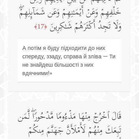
خَلۡفِهِمۡ وَعَنۡ أَیۡمَـٰنِهِمۡ وَعَن شَمَاۤىِٕلِهِمۡۖ
وَلَا تَجِدُ أَكۡثَرَهُمۡ شَـٰكِرِینَ
﴿17﴾
А потім я буду підходити до них
спереду, ззаду, справа й зліва — Ти
не знайдеш більшості з них
вдячними!»
قَالَ ٱخۡرُجۡ مِنۡهَا مَذۡءُومࣰا مَّدۡحُورࣰاۖ لَّمَن
تَبِعَكَ مِنۡهُمۡ لَأَمۡلَأَنَّ جَهَنَّمَ مِنكُمۡ