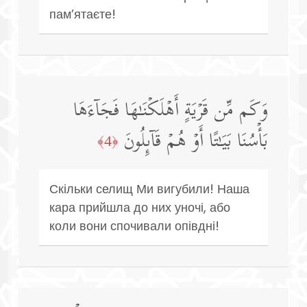
пам’ятаєте!
وَكَم مِّن قَرۡیَةٍ أَهۡلَكۡنَـٰهَا فَجَاۤءَهَا
بَأۡسُنَا بَیَـٰتًا أَوۡ هُمۡ قَاۤىِٕلُونَ
﴿4﴾
Скільки селищ Ми вигубили! Наша
кара прийшла до них уночі, або
коли вони спочивали опівдні!