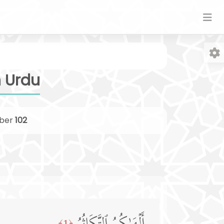
n Urdu
ber
102
Fo
﴿1﴾