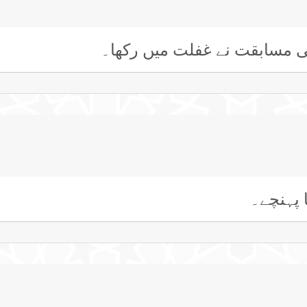
کی مسابقت نے غفلت میں رکھا۔
 پہنچے۔