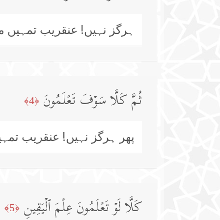
ہرگز نہیں! عنقریب تمہیں مع
ثُمَّ كَلَّا سَوۡفَ تَعۡلَمُونَ
﴿4﴾
پھر ہرگز نہیں! عنقریب تمہی
كَلَّا لَوۡ تَعۡلَمُونَ عِلۡمَ ٱلۡیَقِینِ
﴿5﴾