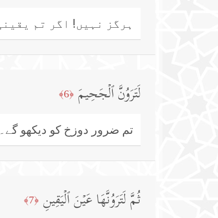
ہرگز نہیں! اگر تم یقینی
لَتَرَوُنَّ ٱلۡجَحِیمَ
﴿6﴾
تم ضرور دوزخ کو دیکھو گے۔
ثُمَّ لَتَرَوُنَّهَا عَیۡنَ ٱلۡیَقِینِ
﴿7﴾