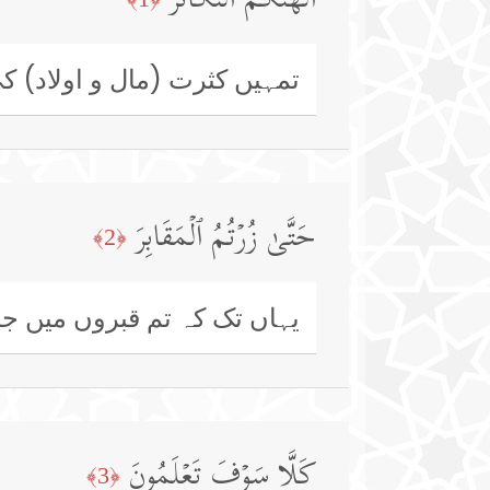
أَلۡهَىٰكُمُ ٱلتَّكَاثُرُ
تمہیں کثرت (مال و اولاد) 
حَتَّىٰ زُرۡتُمُ ٱلۡمَقَابِرَ
﴿2﴾
یہاں تک کہ تم قبروں میں جا
كَلَّا سَوۡفَ تَعۡلَمُونَ
﴿3﴾