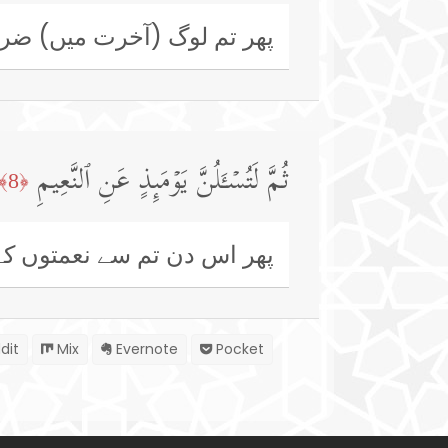
پھر تم لوگ (آخرت میں) ضرور
ثُمَّ لَتُسۡـَٔلُنَّ یَوۡمَىِٕذٍ عَنِ ٱلنَّعِیمِ
﴿8﴾
پھر اس دن تم سے نعمتوں کے
dit
Mix
Evernote
Pocket