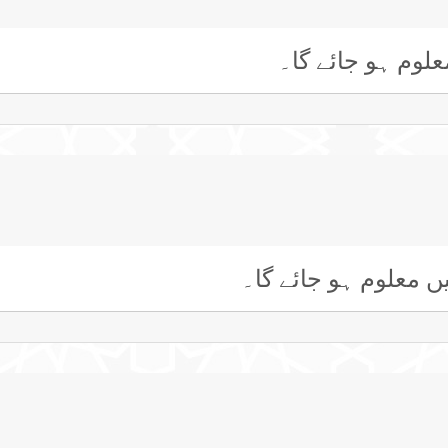
لوم ہو جائے گا۔
ں معلوم ہو جائے گا۔