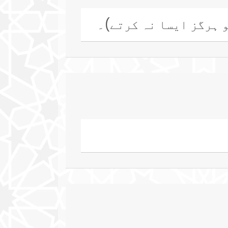
و ہرگز ایسا نہ کرتے)۔