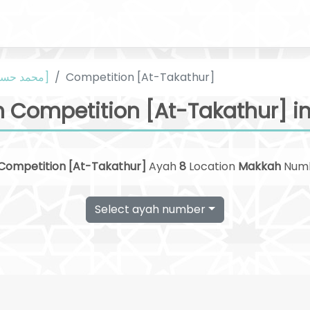
Urdu [محمد حسین نجفی]
Competition [At-Takathur]
 Competition [At-Takathur] i
Competition [At-Takathur]
Ayah
8
Location
Makkah
Num
Select ayah number