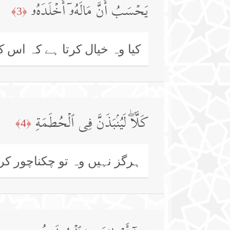
یَحۡسَبُ أَنَّ مَالَهُۥۤ أَخۡلَدَهُۥ
﴿3﴾
کیا وہ خیال کرتا ہے کہ اس 
كَلَّاۖ لَیُنۢبَذَنَّ فِی ٱلۡحُطَمَةِ
﴿4﴾
ہرگز نہیں وہ تو چکناچور کر 