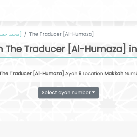
The Traducer [Al-Humaza]
Urdu [محمد حسین نجفی]
h The Traducer [Al-Humaza] in
The Traducer [Al-Humaza]
Ayah
9
Location
Makkah
Num
Select ayah number