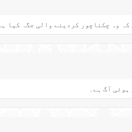
کہ وہ چکناچور کردینے والی جگہ کیا ہے
ہوئی آگ ہے۔