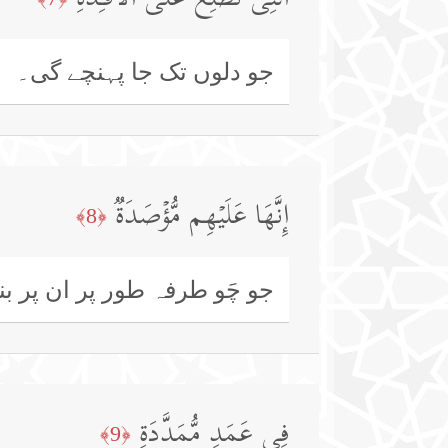
ٱلَّتِی تَطَّلِعُ عَلَى ٱلۡأَفۡـِٔدَةِ
جو دلوں تک جا پہنچے گی۔
إِنَّهَا عَلَیۡهِم مُّؤۡصَدَةࣱ
﴿8﴾
جو چَو طرفہ طور پر ان پر ب
فِی عَمَدࣲ مُّمَدَّدَةِۭ
﴿9﴾