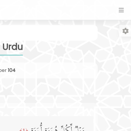
 Urdu
ber
104
Fo
﴿1﴾