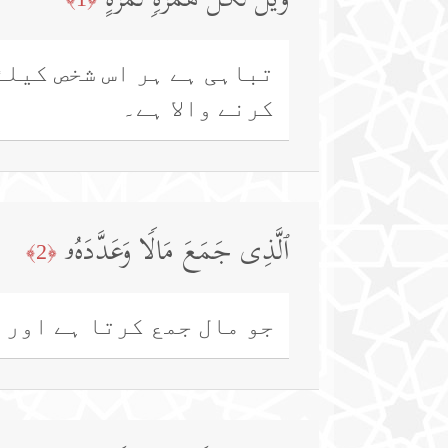
وَیۡلࣱ لِّكُلِّ هُمَزَةࣲ لُّمَزَةٍ
تباہی ہے ہر اس شخص کیلئے
کرنے والا ہے۔
ٱلَّذِی جَمَعَ مَالࣰا وَعَدَّدَهُۥ
﴿2﴾
جو مال جمع کرتا ہے اور 