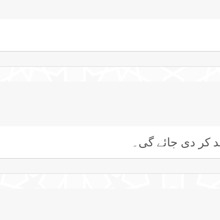
ند کر دی جائے گی۔