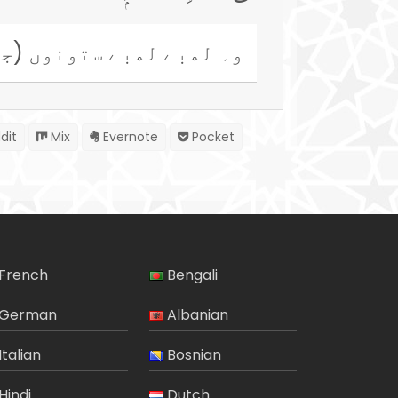
وہ لمبے لمبے ستونوں (جی
dit
Mix
Evernote
Pocket
French
Bengali
German
Albanian
Italian
Bosnian
Hindi
Dutch