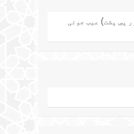
ر پسِ پشت) عیب جوئی