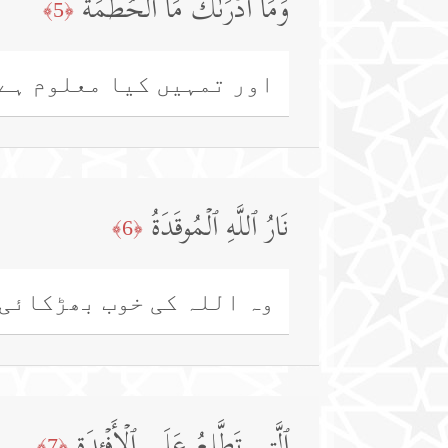
وَمَاۤ أَدۡرَىٰكَ مَا ٱلۡحُطَمَةُ
﴿5﴾
اور تمہیں کیا معلوم ہے 
نَارُ ٱللَّهِ ٱلۡمُوقَدَةُ
﴿6﴾
وہ اللہ کی خوب بھڑکائی 
﴿7﴾