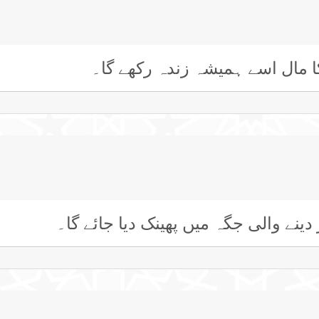
کا مال اسے ہمیشہ زندہ رکھے گا۔
دینے والی جگہ میں پھینک دیا جائے گا۔