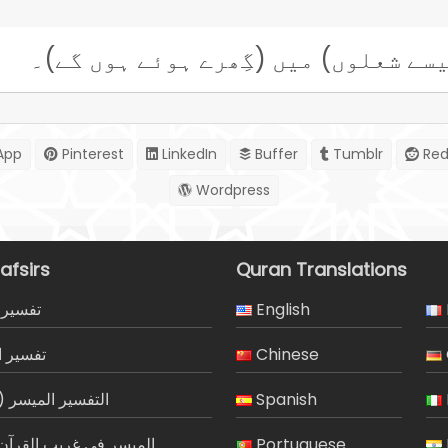
سے شعلوں) میں (گِھرے ہوئے ہوں گے)۔
App
Pinterest
LinkedIn
Buffer
Tumblr
Red
Wordpress
afsirs
Quran Translations
English
تفسير 
Chinese
تفسير ا
Spanish
التفسير الميسر 
Portuguese
الميسر في غريب القرآن 