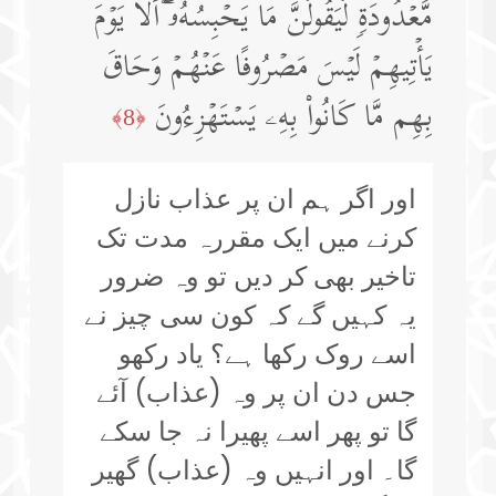
مَّعۡدُودَةࣲ لَّیَقُولُنَّ مَا یَحۡبِسُهُۥۤۗ أَلَا یَوۡمَ
یَأۡتِیهِمۡ لَیۡسَ مَصۡرُوفًا عَنۡهُمۡ وَحَاقَ
بِهِم مَّا كَانُوا۟ بِهِۦ یَسۡتَهۡزِءُونَ
﴿8﴾
اور اگر ہم ان پر عذاب نازل
کرنے میں ایک مقررہ مدت تک
تاخیر بھی کر دیں تو وہ ضرور
یہ کہیں گے کہ کون سی چیز نے
اسے روک رکھا ہے؟ یاد رکھو
جس دن ان پر وہ (عذاب) آئے
گا تو پھر اسے پھیرا نہ جا سکے
گا۔ اور انہیں وہ (عذاب) گھیر