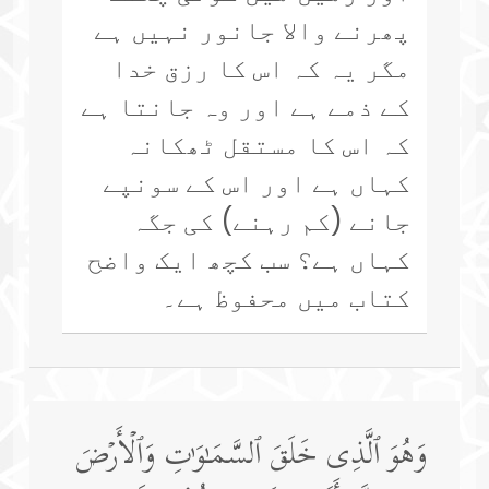
پھرنے والا جانور نہیں ہے
مگر یہ کہ اس کا رزق خدا
کے ذمے ہے اور وہ جانتا ہے
کہ اس کا مستقل ٹھکانہ
کہاں ہے اور اس کے سونپے
جانے (کم رہنے) کی جگہ
کہاں ہے؟ سب کچھ ایک واضح
کتاب میں محفوظ ہے۔
وَهُوَ ٱلَّذِی خَلَقَ ٱلسَّمَـٰوَ ٰ⁠تِ وَٱلۡأَرۡضَ