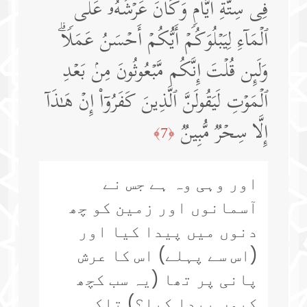
فِی سِتَّةِ أَیَّامࣲ وَكَانَ عَرۡشُهُۥ عَلَى
ٱلۡمَاۤءِ لِیَبۡلُوَكُمۡ أَیُّكُمۡ أَحۡسَنُ عَمَلࣰاۗ
وَلَىِٕن قُلۡتَ إِنَّكُم مَّبۡعُوثُونَ مِنۢ بَعۡدِ
ٱلۡمَوۡتِ لَیَقُولَنَّ ٱلَّذِینَ كَفَرُوۤا۟ إِنۡ هَـٰذَاۤ
إِلَّا سِحۡرࣱ مُّبِینࣱ
﴿7﴾
اور وہی وہ ہے جس نے
آسمانوں اور زمین کو چھ
دنوں میں پیدا کیا اور
(اس سے پہلے) اس کا عرش
پانی پر تھا (یہ سب کچھ
کیوں پیدا کیا؟) تاکہ