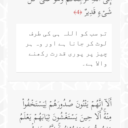
شَیۡءࣲ قَدِیرٌ
﴿4﴾
تم سب کو اللہ ہی کی طرف
لوٹ کر جانا ہے اور وہ ہر
چیز پر پوری قدرت رکھنے
والا ہے۔
أَلَاۤ إِنَّهُمۡ یَثۡنُونَ صُدُورَهُمۡ لِیَسۡتَخۡفُوا۟
مِنۡهُۚ أَلَا حِینَ یَسۡتَغۡشُونَ ثِیَابَهُمۡ یَعۡلَمُ