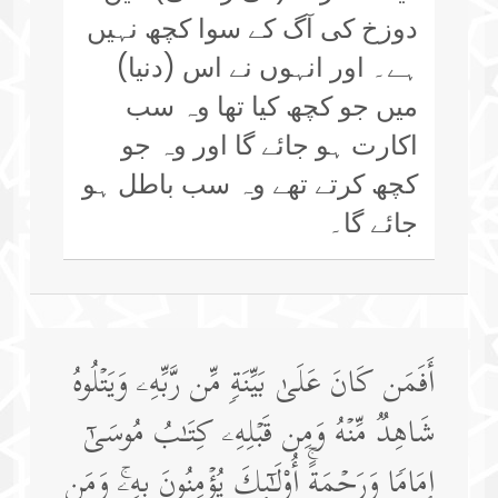
دوزخ کی آگ کے سوا کچھ نہیں
ہے۔ اور انہوں نے اس (دنیا)
میں جو کچھ کیا تھا وہ سب
اکارت ہو جائے گا اور وہ جو
کچھ کرتے تھے وہ سب باطل ہو
جائے گا۔
أَفَمَن كَانَ عَلَىٰ بَیِّنَةࣲ مِّن رَّبِّهِۦ وَیَتۡلُوهُ
شَاهِدࣱ مِّنۡهُ وَمِن قَبۡلِهِۦ كِتَـٰبُ مُوسَىٰۤ
إِمَامࣰا وَرَحۡمَةًۚ أُو۟لَـٰۤىِٕكَ یُؤۡمِنُونَ بِهِۦۚ وَمَن