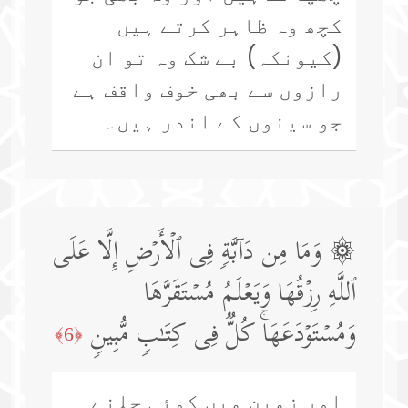
کچھ وہ ظاہر کرتے ہیں
(کیونکہ) بے شک وہ تو ان
رازوں سے بھی خوف واقف ہے
جو سینوں کے اندر ہیں۔
۞ وَمَا مِن دَاۤبَّةࣲ فِی ٱلۡأَرۡضِ إِلَّا عَلَى
ٱللَّهِ رِزۡقُهَا وَیَعۡلَمُ مُسۡتَقَرَّهَا
وَمُسۡتَوۡدَعَهَاۚ كُلࣱّ فِی كِتَـٰبࣲ مُّبِینࣲ
﴿6﴾
اور زمین میں کوئی چلنے