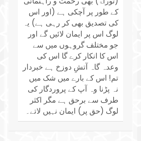
(توراۃ) بھی رحمت و راہنمائی
کے طور پر آچکی ہے (اور اس
کی تصدیق بھی کر رہی ہے) یہ
لوگ اس پر ایمان لائیں گے اور
جو مختلف گروہوں میں سے
اس کا انکار کرے گا اس کی
وعدہ گاہ آتشِ دوزخ ہے خبردار
تم! اس کے بارے میں شک میں
نہ پڑنا وہ آپ کے پروردگار کی
طرف سے برحق ہے مگر اکثر
لوگ (حق پر) ایمان نہیں لاتے۔