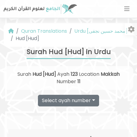
Urdu [محمد حسین نجفی]
Quran Translations
Hud [Hud]
Surah Hud [Hud] in Urdu
Surah
Hud [Hud]
Ayah
123
Location
Makkah
Fo
Number
11
Select ayah number