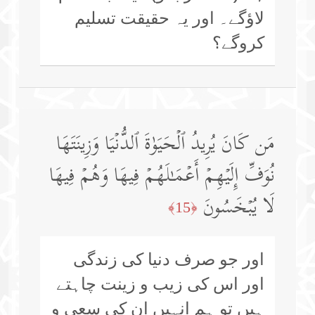
لاؤگے۔ اور یہ حقیقت تسلیم
کروگے؟
مَن كَانَ یُرِیدُ ٱلۡحَیَوٰةَ ٱلدُّنۡیَا وَزِینَتَهَا
نُوَفِّ إِلَیۡهِمۡ أَعۡمَـٰلَهُمۡ فِیهَا وَهُمۡ فِیهَا
لَا یُبۡخَسُونَ
﴿15﴾
اور جو صرف دنیا کی زندگی
اور اس کی زیب و زینت چاہتے
ہیں تو ہم انہیں ان کی سعی و