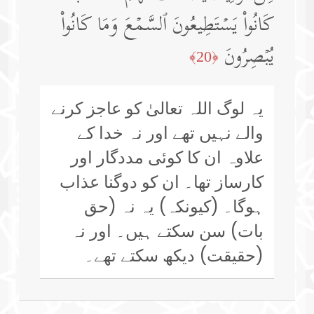
كَانُوا۟ یَسۡتَطِیعُونَ ٱلسَّمۡعَ وَمَا كَانُوا۟
یُبۡصِرُونَ
﴿20﴾
یہ لوگ اللہ تعالیٰ کو عاجز کرنے
والے نہیں تھے اور نہ خدا کے
علاوہ ان کا کوئی مددگار اور
کارساز تھا۔ ان کو دوگنا عذاب
ہوگا۔ (کیونکہ) یہ نہ (حق
بات) سن سکتے ہیں۔ اور نہ
(حقیقت) دیکھ سکتے تھے۔