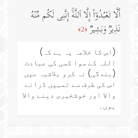
أَلَّا تَعۡبُدُوۤا۟ إِلَّا ٱللَّهَۚ إِنَّنِی لَكُم مِّنۡهُ
نَذِیرࣱ وَبَشِیرࣱ
﴿2﴾
(اس کا خلاصہ یہ ہے کہ)
اللہ کے سوا کسی کی عبادت
(بندگی) نہ کرو بلاشبہ میں
اس کی طرف سے تمہیں ڈرانے
والا اور خوشخبری دینے والا
ہوں۔