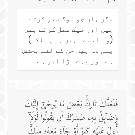
مگر ہاں جو لوگ صبر کرتے
ہیں اور نیک عمل کرتے ہیں
(وہ ایسے نہیں ہیں بلکہ)
یہی وہ ہیں جن کے لئے بخشش
ہے اور بہت بڑا اجر ہے۔
فَلَعَلَّكَ تَارِكُۢ بَعۡضَ مَا یُوحَىٰۤ إِلَیۡكَ
وَضَاۤىِٕقُۢ بِهِۦ صَدۡرُكَ أَن یَقُولُوا۟ لَوۡلَاۤ
أُنزِلَ عَلَیۡهِ كَنزٌ أَوۡ جَاۤءَ مَعَهُۥ مَلَكٌۚ