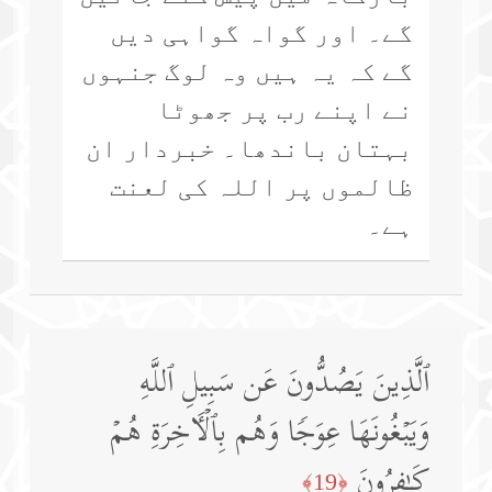
گے۔ اور گواہ گواہی دیں
گے کہ یہ ہیں وہ لوگ جنہوں
نے اپنے رب پر جھوٹا
بہتان باندھا۔ خبردار ان
ظالموں پر اللہ کی لعنت
ہے۔
ٱلَّذِینَ یَصُدُّونَ عَن سَبِیلِ ٱللَّهِ
وَیَبۡغُونَهَا عِوَجࣰا وَهُم بِٱلۡـَٔاخِرَةِ هُمۡ
كَـٰفِرُونَ
﴿19﴾