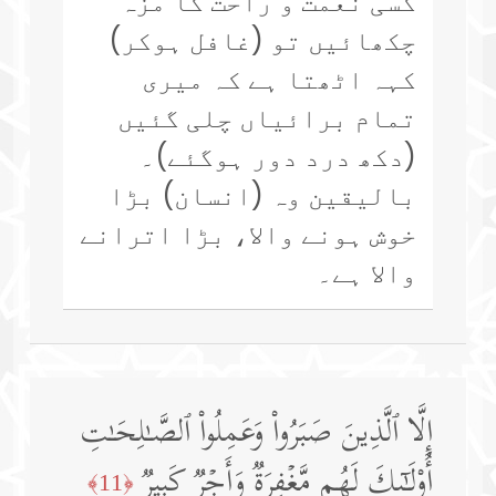
کسی نعمت و راحت کا مزہ
چکھائیں تو (غافل ہوکر)
کہہ اٹھتا ہے کہ میری
تمام برائیاں چلی گئیں
(دکھ درد دور ہوگئے)۔
بالیقین وہ (انسان) بڑا
خوش ہونے والا، بڑا اترانے
والا ہے۔
إِلَّا ٱلَّذِینَ صَبَرُوا۟ وَعَمِلُوا۟ ٱلصَّـٰلِحَـٰتِ
أُو۟لَـٰۤىِٕكَ لَهُم مَّغۡفِرَةࣱ وَأَجۡرࣱ كَبِیرࣱ
﴿11﴾