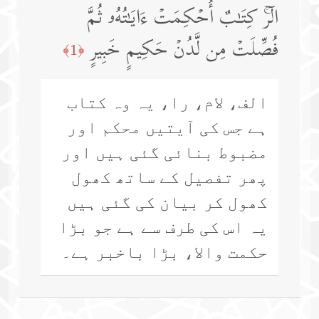
الۤرۚ كِتَـٰبٌ أُحۡكِمَتۡ ءَایَـٰتُهُۥ ثُمَّ
فُصِّلَتۡ مِن لَّدُنۡ حَكِیمٍ خَبِیرٍ
﴿1﴾
الف، لام، را، یہ وہ کتاب
ہے جس کی آیتیں محکم اور
مضبوط بنائی گئی ہیں اور
پھر تفصیل کے ساتھ کھول
کھول کر بیان کی گئی ہیں
یہ اس کی طرف سے ہے جو بڑا
حکمت والا، بڑا باخبر ہے۔