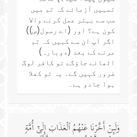
تمہیں آزمائے کہ تم میں
سب سے بہتر عمل کرنے والا
کون ہے؟ اور (اے رسول(ص))
اگر آپ ان سے کہیں کہ تم
مرنے کے بعد (دوبارہ)
اٹھائے جاؤگے تو کافر لوگ
ضرور کہیں گے۔ یہ تو کھلا
ہوا جادو ہے۔
وَلَىِٕنۡ أَخَّرۡنَا عَنۡهُمُ ٱلۡعَذَابَ إِلَىٰۤ أُمَّةࣲ