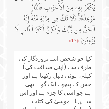
یَكۡفُرۡ بِهِۦ مِنَ ٱلۡأَحۡزَابِ فَٱلنَّارُ
مَوۡعِدُهُۥۚ فَلَا تَكُ فِی مِرۡیَةࣲ مِّنۡهُۚ إِنَّهُ
ٱلۡحَقُّ مِن رَّبِّكَ وَلَـٰكِنَّ أَكۡثَرَ ٱلنَّاسِ لَا
یُؤۡمِنُونَ
﴿17﴾
کیا جو شخص اپنے پروردگار کی
طرف سے (اپنی صداقت کی)
کھلی ہوئی دلیل رکھتا ہے اور
جس کے پیچھے ایک گواہ بھی
ہے جو اسی کا جزء ہے اور اس
سے پہلے موسیٰ کی کتاب