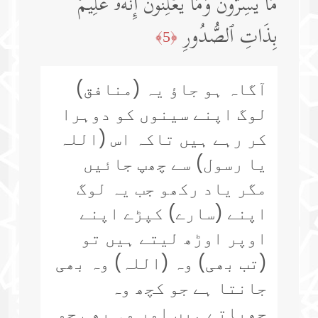
مَا یُسِرُّونَ وَمَا یُعۡلِنُونَۚ إِنَّهُۥ عَلِیمُۢ
بِذَاتِ ٱلصُّدُورِ
﴿5﴾
آگاہ ہو جاؤ یہ (منافق)
لوگ اپنے سینوں کو دوہرا
کر رہے ہیں تاکہ اس (اللہ
یا رسول) سے چھپ جائیں
مگر یاد رکھو جب یہ لوگ
اپنے (سارے) کپڑے اپنے
اوپر اوڑھ لیتے ہیں تو
(تب بھی) وہ (اللہ) وہ بھی
جانتا ہے جو کچھ وہ
چھپاتے ہیں اور وہ بھی جو