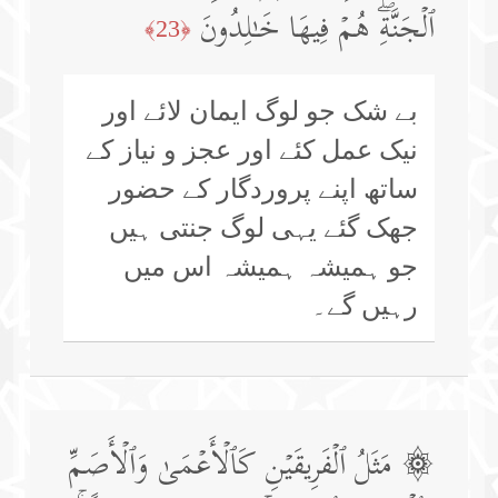
ٱلۡجَنَّةِۖ هُمۡ فِیهَا خَـٰلِدُونَ
﴿23﴾
بے شک جو لوگ ایمان لائے اور
نیک عمل کئے اور عجز و نیاز کے
ساتھ اپنے پروردگار کے حضور
جھک گئے یہی لوگ جنتی ہیں
جو ہمیشہ ہمیشہ اس میں
رہیں گے۔
۞ مَثَلُ ٱلۡفَرِیقَیۡنِ كَٱلۡأَعۡمَىٰ وَٱلۡأَصَمِّ