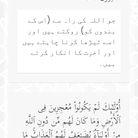
جو اللہ کی راہ سے (اس کے
بندوں کو) روکتے ہیں اور
اسے ٹیڑھا کرنا چاہتے ہیں
اور آخرت کا انکار کرتے
ہیں۔
أُو۟لَـٰۤىِٕكَ لَمۡ یَكُونُوا۟ مُعۡجِزِینَ فِی
ٱلۡأَرۡضِ وَمَا كَانَ لَهُم مِّن دُونِ ٱللَّهِ
مِنۡ أَوۡلِیَاۤءَۘ یُضَـٰعَفُ لَهُمُ ٱلۡعَذَابُۚ مَا