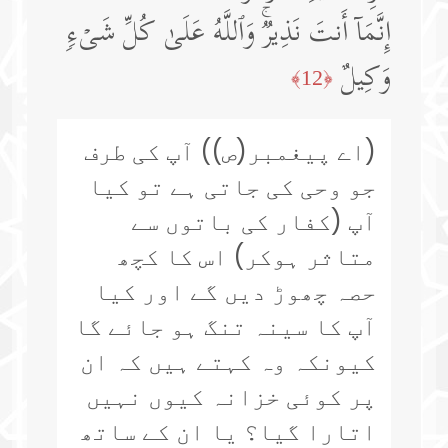
إِنَّمَاۤ أَنتَ نَذِیرࣱۚ وَٱللَّهُ عَلَىٰ كُلِّ شَیۡءࣲ
وَكِیلٌ
﴿12﴾
(اے پیغمبر(ص)) آپ کی طرف
جو وحی کی جاتی ہے تو کیا
آپ (کفار کی باتوں سے
متاثر ہوکر) اس کا کچھ
حصہ چھوڑ دیں گے اور کیا
آپ کا سینہ تنگ ہو جائے گا
کیونکہ وہ کہتے ہیں کہ ان
پر کوئی خزانہ کیوں نہیں
اتارا گیا؟ یا ان کے ساتھ