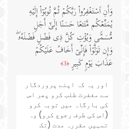
وَأَنِ ٱسۡتَغۡفِرُوا۟ رَبَّكُمۡ ثُمَّ تُوبُوۤا۟ إِلَیۡهِ
یُمَتِّعۡكُم مَّتَـٰعًا حَسَنًا إِلَىٰۤ أَجَلࣲ
مُّسَمࣰّى وَیُؤۡتِ كُلَّ ذِی فَضۡلࣲ فَضۡلَهُۥۖ
وَإِن تَوَلَّوۡا۟ فَإِنِّیۤ أَخَافُ عَلَیۡكُمۡ
عَذَابَ یَوۡمࣲ كَبِیرٍ
﴿3﴾
اور یہ کہ اپنے پروردگار
سے مغفرت طلب کرو پھر اس
کی بارگاہ میں توبہ کرو
(اس کی طرف رجوع کرو) وہ
تمہیں مقررہ مدت (تک