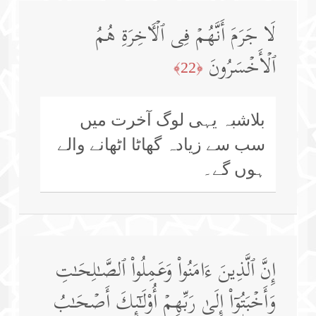
لَا جَرَمَ أَنَّهُمۡ فِی ٱلۡـَٔاخِرَةِ هُمُ
ٱلۡأَخۡسَرُونَ
﴿22﴾
بلاشبہ یہی لوگ آخرت میں
سب سے زیادہ گھاٹا اٹھانے والے
ہوں گے۔
إِنَّ ٱلَّذِینَ ءَامَنُوا۟ وَعَمِلُوا۟ ٱلصَّـٰلِحَـٰتِ
وَأَخۡبَتُوۤا۟ إِلَىٰ رَبِّهِمۡ أُو۟لَـٰۤىِٕكَ أَصۡحَـٰبُ