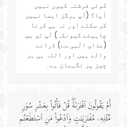
کوئی فرشتہ کیوں نہیں
آیا؟ (آپ ہرگز ایسا نہیں
کر سکتے اور نہ ہی کرنا
چاہیئے کیونکہ) آپ تو بس
(عذابِ الٰہی سے) ڈرانے
والے ہیں اور اللہ ہی ہر
چیز پر نگہبان ہے۔
أَمۡ یَقُولُونَ ٱفۡتَرَىٰهُۖ قُلۡ فَأۡتُوا۟ بِعَشۡرِ سُوَرࣲ
مِّثۡلِهِۦ مُفۡتَرَیَـٰتࣲ وَٱدۡعُوا۟ مَنِ ٱسۡتَطَعۡتُم