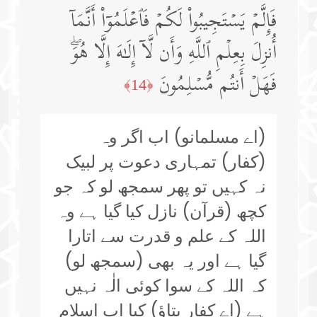
فَإِلَّمۡ یَسۡتَجِیبُوا۟ لَكُمۡ فَٱعۡلَمُوۤا۟ أَنَّمَاۤ
أُنزِلَ بِعِلۡمِ ٱللَّهِ وَأَن لَّاۤ إِلَـٰهَ إِلَّا هُوَۖ
فَهَلۡ أَنتُم مُّسۡلِمُونَ
﴿14﴾
(اے مسلمانو) اب اگر وہ
(کفار) تمہاری دعوت پر لبیک
نہ کہیں تو پھر سمجھ لو کہ جو
کچھ (قرآن) نازل کیا گیا ہے وہ
اللہ کے علم و قدرت سے اتارا
گیا ہے اور یہ بھی (سمجھ لو)
کہ اللہ کے سوا کوئی الٰہ نہیں
ہے (اے کفار بتاؤ) کیا اب اسلام