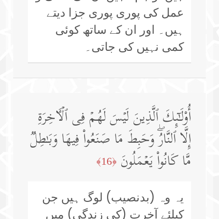
عمل کی پوری پوری جزا دیتے
ہیں۔ اور ان کے ساتھ کوئی
کمی نہیں کی جاتی۔
أُو۟لَـٰۤىِٕكَ ٱلَّذِینَ لَیۡسَ لَهُمۡ فِی ٱلۡـَٔاخِرَةِ
إِلَّا ٱلنَّارُۖ وَحَبِطَ مَا صَنَعُوا۟ فِیهَا وَبَـٰطِلࣱ
مَّا كَانُوا۟ یَعۡمَلُونَ
﴿16﴾
یہ وہ (بدنصیب) لوگ ہیں جن
کیلئے آخرت (کی زندگی) میں