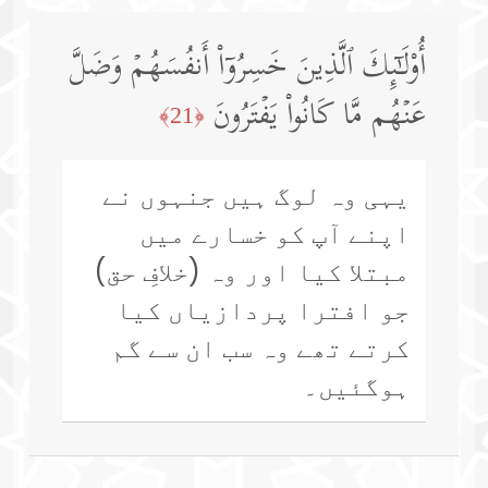
أُو۟لَـٰۤىِٕكَ ٱلَّذِینَ خَسِرُوۤا۟ أَنفُسَهُمۡ وَضَلَّ
عَنۡهُم مَّا كَانُوا۟ یَفۡتَرُونَ
﴿21﴾
یہی وہ لوگ ہیں جنہوں نے
اپنے آپ کو خسارے میں
مبتلا کیا اور وہ (خلافِ حق)
جو افترا پردازیاں کیا
کرتے تھے وہ سب ان سے گم
ہوگئیں۔