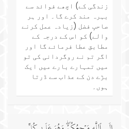
زندگی کے) اچھے فوائد سے
بہرہ مند کرے گا۔ اور ہر
صاحبِ فضل (زیادہ عمل کرنے
والے) کو اس کے درجہ کے
مطابق عطا فرمائے گا اور
اگر تم نے روگردانی کی تو
میں تمہارے بارے میں ایک
بڑے دن کے عذاب سے ڈرتا
ہوں۔
إِلَى ٱللَّهِ مَرۡجِعُكُمۡۖ وَهُوَ عَلَىٰ كُلِّ