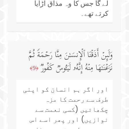
لے گا جس کا وہ مذاق اڑایا
کرتے تھے۔
وَلَىِٕنۡ أَذَقۡنَا ٱلۡإِنسَـٰنَ مِنَّا رَحۡمَةࣰ ثُمَّ
نَزَعۡنَـٰهَا مِنۡهُ إِنَّهُۥ لَیَـُٔوسࣱ كَفُورࣱ
﴿9﴾
اور اگر ہم انسان کو اپنی
طرف سے رحمت کا مزہ
چکھائیں (کسی نعمت سے
نوازیں) اور پھر اسے اس