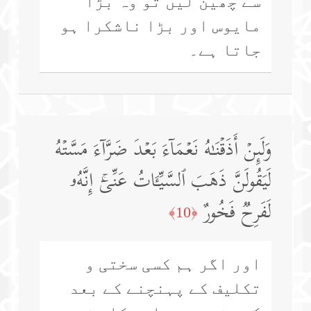
سے چھین لیں تو وہ بڑا
مایوس اور بڑا ناشکرا ہو
جاتا ہے۔
وَلَىِٕنۡ أَذَقۡنَـٰهُ نَعۡمَاۤءَ بَعۡدَ ضَرَّاۤءَ مَسَّتۡهُ
لَیَقُولَنَّ ذَهَبَ ٱلسَّیِّـَٔاتُ عَنِّیۤۚ إِنَّهُۥ
لَفَرِحࣱ فَخُورٌ
﴿10﴾
اور اگر ہم کسی سختی و
تکلیف کے پہنچنے کے بعد