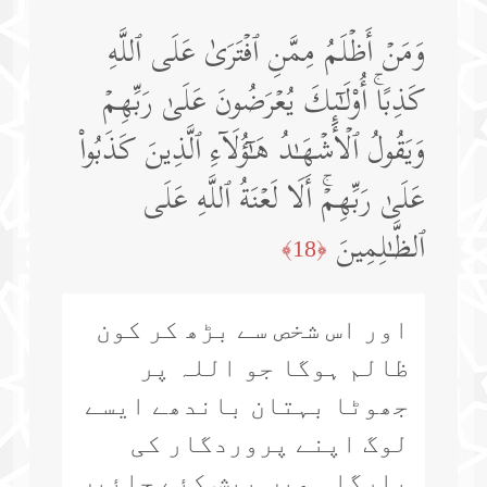
وَمَنۡ أَظۡلَمُ مِمَّنِ ٱفۡتَرَىٰ عَلَى ٱللَّهِ
كَذِبًاۚ أُو۟لَـٰۤىِٕكَ یُعۡرَضُونَ عَلَىٰ رَبِّهِمۡ
وَیَقُولُ ٱلۡأَشۡهَـٰدُ هَـٰۤؤُلَاۤءِ ٱلَّذِینَ كَذَبُوا۟
عَلَىٰ رَبِّهِمۡۚ أَلَا لَعۡنَةُ ٱللَّهِ عَلَى
ٱلظَّـٰلِمِینَ
﴿18﴾
اور اس شخص سے بڑھ کر کون
ظالم ہوگا جو اللہ پر
جھوٹا بہتان باندھے ایسے
لوگ اپنے پروردگار کی
بارگاہ میں پیش کئے جائیں