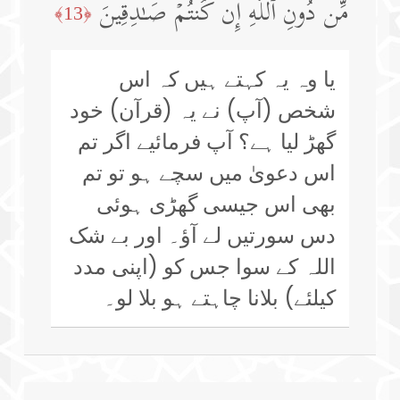
مِّن دُونِ ٱللَّهِ إِن كُنتُمۡ صَـٰدِقِینَ
﴿13﴾
یا وہ یہ کہتے ہیں کہ اس
شخص (آپ) نے یہ (قرآن) خود
گھڑ لیا ہے؟ آپ فرمائیے اگر تم
اس دعویٰ میں سچے ہو تو تم
بھی اس جیسی گھڑی ہوئی
دس سورتیں لے آؤ۔ اور بے شک
اللہ کے سوا جس کو (اپنی مدد
کیلئے) بلانا چاہتے ہو بلا لو۔