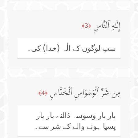
إِلَـٰهِ ٱلنَّاسِ
﴿3﴾
سب لوگوں کے الٰہ (خدا) کی۔
مِن شَرِّ ٱلۡوَسۡوَاسِ ٱلۡخَنَّاسِ
﴿4﴾
بار بار وسوسہ ڈالنے بار بار
پسپا ہونے والے کے شر سے۔