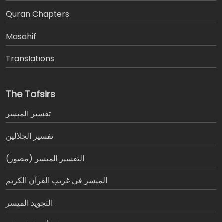
َQuran Chapters
Masahif
Translations
The Tafsirs
تفسير المیسر
تفسير الجلالين
التفسير الميسر (مصور)
الميسر في غريب القرآن الكريم
التجويد الميسر