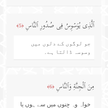
ٱلَّذِی یُوَسۡوِسُ فِی صُدُورِ ٱلنَّاسِ
﴿5﴾
جو لوگوں کے دلوں میں
وسوسہ ڈالتا ہے۔
مِنَ ٱلۡجِنَّةِ وَٱلنَّاسِ
﴿6﴾
خواہ وہ جِنوں میں سے ہوں یا