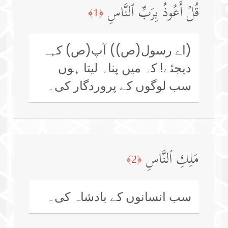
قُلۡ أَعُوذُ بِرَبِّ ٱلنَّاسِ
﴿1﴾
(اے رسول(ص)) آپ(ص) کہہ
دیجئے! کہ میں پناہ لیتا ہوں
سب لوگوں کے پروردگار کی۔
مَلِكِ ٱلنَّاسِ
﴿2﴾
سب انسانوں کے بادشاہ کی۔