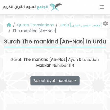
Quran Translations
Urdu [محمد حسین نجفی]
The mankind [An-Nas]
Surah The mankind [An-Nas] in Urdu
Surah
The mankind [An-Nas]
Ayah
6
Location
Fo
Makkah
Number
114
Select ayah number