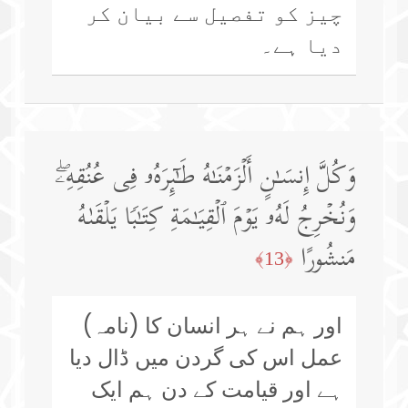
چیز کو تفصیل سے بیان کر
دیا ہے۔
وَكُلَّ إِنسَـٰنٍ أَلۡزَمۡنَـٰهُ طَـٰۤىِٕرَهُۥ فِی عُنُقِهِۦۖ
وَنُخۡرِجُ لَهُۥ یَوۡمَ ٱلۡقِیَـٰمَةِ كِتَـٰبࣰا یَلۡقَىٰهُ
مَنشُورًا
﴿13﴾
اور ہم نے ہر انسان کا (نامہ)
عمل اس کی گردن میں ڈال دیا
ہے اور قیامت کے دن ہم ایک