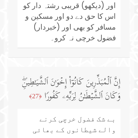
اور (دیکھو) قریبی رشتہ دار کو
اس کا حق دے دو اور مسکین و
مسافر کو بھی اور (خبردار)
فضول خرچی نہ کرو۔
إِنَّ ٱلۡمُبَذِّرِینَ كَانُوۤا۟ إِخۡوَ ٰ⁠نَ ٱلشَّیَـٰطِینِۖ
وَكَانَ ٱلشَّیۡطَـٰنُ لِرَبِّهِۦ كَفُورࣰا
﴿27﴾
بے شک فضول خرچی کرنے
والے شیطانوں کے بھائی