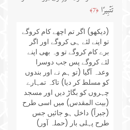
تَتۡبِیرًا
﴿7﴾
(دیکھو) اگر تم اچھے کام کروگے
تو اپنے لئے ہی کروگے اور اگر
برے کام کروگے تو وہ بھی اپنے
لئے کروگے پس جب دوسرا
وعدہ آگیا (تو ہم نے اور بندوں
کو مسلط کر دیا) تاکہ تمہارے
چہروں کو بگاڑ دیں اور مسجد
(بیت المقدس) میں اسی طرح
(جبراً) داخل ہو جائیں جس
طرح پہلی بار (حملہ آور)