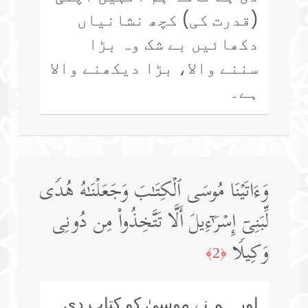
(قدرت کی) کچھ نشانیاں
دکھائیں بے شک وہ بڑا
سننے والا، بڑا دیکھنے والا
ہے۔
وَءَاتَیۡنَا مُوسَى ٱلۡكِتَـٰبَ وَجَعَلۡنَـٰهُ هُدࣰى
لِّبَنِیۤ إِسۡرَ ٰ⁠ۤءِیلَ أَلَّا تَتَّخِذُوا۟ مِن دُونِی
وَكِیلࣰا
﴿2﴾
اور ہم نے موسیٰ کو کتاب دی