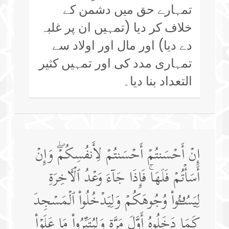
تمہارے حق میں دشمن کے
خلاف کر دیا (تمہیں ان پر غلبہ
دے دیا) اور مال اور اولاد سے
تمہاری مدد کی اور تمہیں کثیر
التعداد بنا دیا۔
إِنۡ أَحۡسَنتُمۡ أَحۡسَنتُمۡ لِأَنفُسِكُمۡۖ وَإِنۡ
أَسَأۡتُمۡ فَلَهَاۚ فَإِذَا جَاۤءَ وَعۡدُ ٱلۡـَٔاخِرَةِ
لِیَسُـࣳۤـُٔوا۟ وُجُوهَكُمۡ وَلِیَدۡخُلُوا۟ ٱلۡمَسۡجِدَ
كَمَا دَخَلُوهُ أَوَّلَ مَرَّةࣲ وَلِیُتَبِّرُوا۟ مَا عَلَوۡا۟