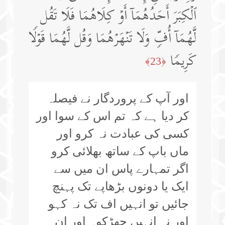
ٱلۡكِبَرَ أَحَدُهُمَاۤ أَوۡ كِلَاهُمَا فَلَا تَقُل
لَّهُمَاۤ أُفࣲّ وَلَا تَنۡهَرۡهُمَا وَقُل لَّهُمَا قَوۡلࣰا
كَرِیمࣰا
﴿23﴾
اور آپ کے پروردگار نے فیصلہ
کر دیا ہے کہ تم اس کے سوا اور
کسی کی عبادت نہ کرو اور
ماں باپ کے ساتھ بھلائی کرو
اگر تمہارے پاس ان میں سے
ایک یا دونوں بڑھاپے تک پہنچ
جائیں تو انہیں اف تک نہ کہو
اور نہ انہیں جھڑکو۔ اور ان