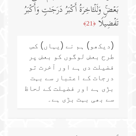
بَعۡضࣲۚ وَلَلۡـَٔاخِرَةُ أَكۡبَرُ دَرَجَـٰتࣲ وَأَكۡبَرُ
تَفۡضِیلࣰا
﴿21﴾
(دیکھو) ہم نے (یہاں) کس
طرح بعض لوگوں کو بعض پر
فضیلت دی ہے اور آخرت تو
درجات کے اعتبار سے بہت
بڑی ہے اور فضیلت کے لحاظ
سے بھی بہت بڑی ہے۔