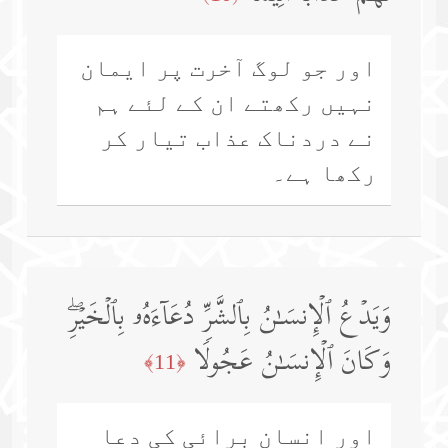
اور جو لوگ آخرت پر ایمان
نہیں رکھتے ان کے لئے ہم
نے دردناک عذاب تیار کر
رکھا ہے۔
وَیَدۡعُ ٱلۡإِنسَـٰنُ بِٱلشَّرِّ دُعَاۤءَهُۥ بِٱلۡخَیۡرِۖ
وَكَانَ ٱلۡإِنسَـٰنُ عَجُولࣰا
﴿11﴾
اور انسان برائی کی دعا