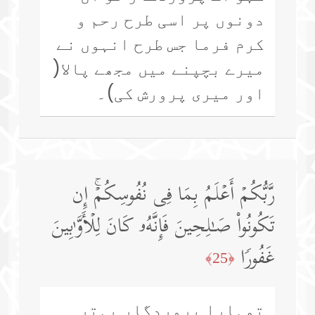
دونوں پر اسی طرح رحم و
کرم فرما جس طرح انہوں نے
میرے بچپنے میں مجھے پالا(
اور میری پرورش کی)۔
رَّبُّكُمۡ أَعۡلَمُ بِمَا فِی نُفُوسِكُمۡۚ إِن
تَكُونُوا۟ صَـٰلِحِینَ فَإِنَّهُۥ كَانَ لِلۡأَوَّ ٰ⁠بِینَ
غَفُورࣰا
﴿25﴾
تمہارا پروردگار بہتر