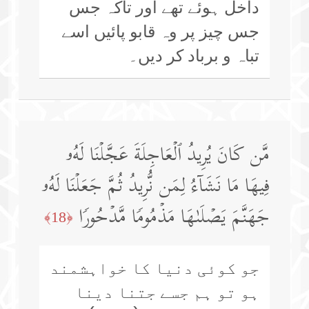
داخل ہوئے تھے اور تاکہ جس
جس چیز پر وہ قابو پائیں اسے
تباہ و برباد کر دیں۔
مَّن كَانَ یُرِیدُ ٱلۡعَاجِلَةَ عَجَّلۡنَا لَهُۥ
فِیهَا مَا نَشَاۤءُ لِمَن نُّرِیدُ ثُمَّ جَعَلۡنَا لَهُۥ
جَهَنَّمَ یَصۡلَىٰهَا مَذۡمُومࣰا مَّدۡحُورࣰا
﴿18﴾
جو کوئی دنیا کا خواہشمند
ہو تو ہم جسے جتنا دینا