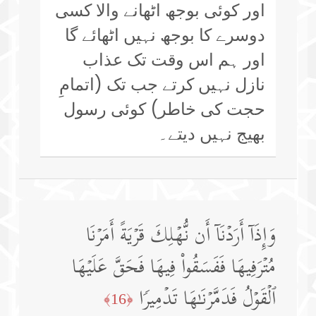
اور کوئی بوجھ اٹھانے والا کسی
دوسرے کا بوجھ نہیں اٹھائے گا
اور ہم اس وقت تک عذاب
نازل نہیں کرتے جب تک (اتمامِ
حجت کی خاطر) کوئی رسول
بھیج نہیں دیتے۔
وَإِذَاۤ أَرَدۡنَاۤ أَن نُّهۡلِكَ قَرۡیَةً أَمَرۡنَا
مُتۡرَفِیهَا فَفَسَقُوا۟ فِیهَا فَحَقَّ عَلَیۡهَا
ٱلۡقَوۡلُ فَدَمَّرۡنَـٰهَا تَدۡمِیرࣰا
﴿16﴾