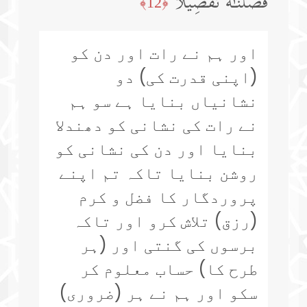
فَصَّلۡنَـٰهُ تَفۡصِیلࣰا
﴿12﴾
اور ہم نے رات اور دن کو
(اپنی قدرت کی) دو
نشانیاں بنایا ہے سو ہم
نے رات کی نشانی کو دھندلا
بنایا اور دن کی نشانی کو
روشن بنایا تاکہ تم اپنے
پروردگار کا فضل و کرم
(رزق) تلاش کرو اور تاکہ
برسوں کی گنتی اور (ہر
طرح کا) حساب معلوم کر
سکو اور ہم نے ہر (ضروری)