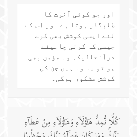
اور جو کوئی آخرت کا
طلبگار ہوتا ہے اور اس کے
لئے ایسی کوشش بھی کرے
جیسی کہ کرنی چاہیئے
درآنحالیکہ وہ مؤمن بھی
ہو تو یہ وہ ہیں جن کی
کوشش مشکور ہوگی۔
كُلࣰّا نُّمِدُّ هَـٰۤؤُلَاۤءِ وَهَـٰۤؤُلَاۤءِ مِنۡ عَطَاۤءِ
رَبِّكَۚ وَمَا كَانَ عَطَاۤءُ رَبِّكَ مَحۡظُورًا