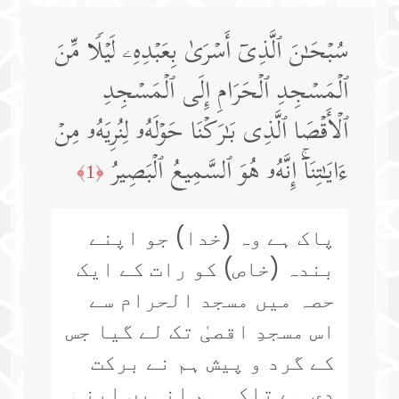
سُبۡحَـٰنَ ٱلَّذِیۤ أَسۡرَىٰ بِعَبۡدِهِۦ لَیۡلࣰا مِّنَ
ٱلۡمَسۡجِدِ ٱلۡحَرَامِ إِلَى ٱلۡمَسۡجِدِ
ٱلۡأَقۡصَا ٱلَّذِی بَـٰرَكۡنَا حَوۡلَهُۥ لِنُرِیَهُۥ مِنۡ
ءَایَـٰتِنَاۤۚ إِنَّهُۥ هُوَ ٱلسَّمِیعُ ٱلۡبَصِیرُ
﴿1﴾
پاک ہے وہ (خدا) جو اپنے
بندہ (خاص) کو رات کے ایک
حصہ میں مسجد الحرام سے
اس مسجدِ اقصیٰ تک لے گیا جس
کے گرد و پیش ہم نے برکت
دی ہے تاکہ ہم انہیں اپنی