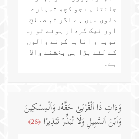
جانتا ہے جو کچھ تمہارے
دلوں میں ہے اگر تم صالح
اور نیک کردار ہوئے تو وہ
توبہ و انابہ کرنے والوں
کے لئے بڑا ہی بخشنے والا
ہے۔
وَءَاتِ ذَا ٱلۡقُرۡبَىٰ حَقَّهُۥ وَٱلۡمِسۡكِینَ
وَٱبۡنَ ٱلسَّبِیلِ وَلَا تُبَذِّرۡ تَبۡذِیرًا
﴿26﴾