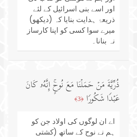
اور اسے بنی اسرائیل کے لئے
ذریعۂ ہدایت بنایا کہ (دیکھو)
میرے سوا کسی کو اپنا کارساز
نہ بنانا۔
ذُرِّیَّةَ مَنۡ حَمَلۡنَا مَعَ نُوحٍۚ إِنَّهُۥ كَانَ
عَبۡدࣰا شَكُورࣰا
﴿3﴾
اے ان لوگوں کی اولاد جن کو
ہم نے نوح کے ساتھ (کشتی