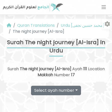
Urdu [محمد حسین نجفی]
Quran Translations
The night journey [Al-Isra]
Surah The night journey [Al-Isra] in
Urdu
Fo
Surah
The night journey [Al-Isra]
Ayah
111
Location
Makkah
Number
17
Select ayah number