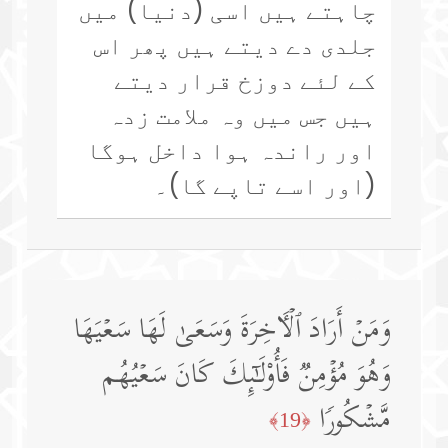
چاہتے ہیں اسی (دنیا) میں
جلدی دے دیتے ہیں پھر اس
کے لئے دوزخ قرار دیتے
ہیں جس میں وہ ملامت زدہ
اور راندہ ہوا داخل ہوگا
(اور اسے تاپے گا)۔
وَمَنۡ أَرَادَ ٱلۡـَٔاخِرَةَ وَسَعَىٰ لَهَا سَعۡیَهَا
وَهُوَ مُؤۡمِنࣱ فَأُو۟لَـٰۤىِٕكَ كَانَ سَعۡیُهُم
مَّشۡكُورࣰا
﴿19﴾