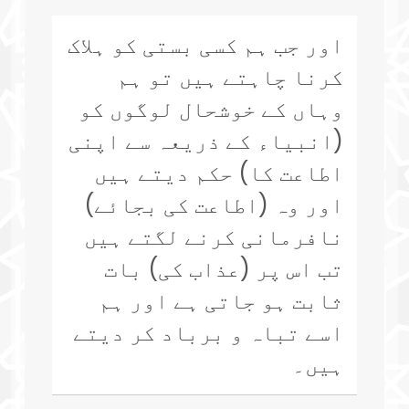
اور جب ہم کسی بستی کو ہلاک
کرنا چاہتے ہیں تو ہم
وہاں کے خوشحال لوگوں کو
(انبیاء کے ذریعہ سے اپنی
اطاعت کا) حکم دیتے ہیں
اور وہ (اطاعت کی بجائے)
نافرمانی کرنے لگتے ہیں
تب اس پر (عذاب کی) بات
ثابت ہو جاتی ہے اور ہم
اسے تباہ و برباد کر دیتے
ہیں۔