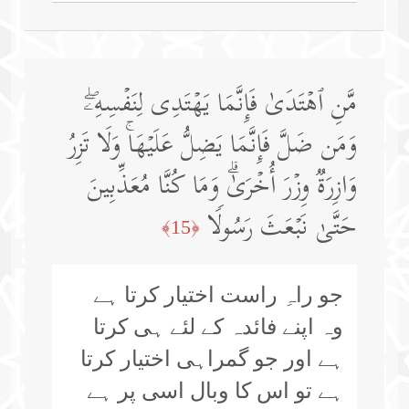
مَّنِ ٱهۡتَدَىٰ فَإِنَّمَا یَهۡتَدِی لِنَفۡسِهِۦۖ
وَمَن ضَلَّ فَإِنَّمَا یَضِلُّ عَلَیۡهَاۚ وَلَا تَزِرُ
وَازِرَةࣱ وِزۡرَ أُخۡرَىٰۗ وَمَا كُنَّا مُعَذِّبِینَ
حَتَّىٰ نَبۡعَثَ رَسُولࣰا
﴿15﴾
جو راہِ راست اختیار کرتا ہے
وہ اپنے فائدہ کے لئے ہی کرتا
ہے اور جو گمراہی اختیار کرتا
ہے تو اس کا وبال اسی پر ہے