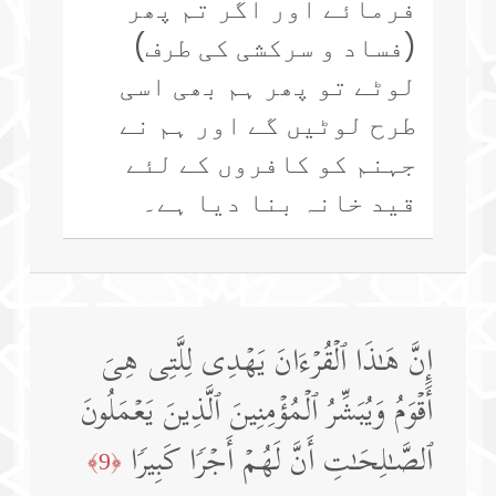
فرمائے اور اگر تم پھر
(فساد و سرکشی کی طرف)
لوٹے تو پھر ہم بھی اسی
طرح لوٹیں گے اور ہم نے
جہنم کو کافروں کے لئے
قید خانہ بنا دیا ہے۔
إِنَّ هَـٰذَا ٱلۡقُرۡءَانَ یَهۡدِی لِلَّتِی هِیَ
أَقۡوَمُ وَیُبَشِّرُ ٱلۡمُؤۡمِنِینَ ٱلَّذِینَ یَعۡمَلُونَ
ٱلصَّـٰلِحَـٰتِ أَنَّ لَهُمۡ أَجۡرࣰا كَبِیرࣰا
﴿9﴾