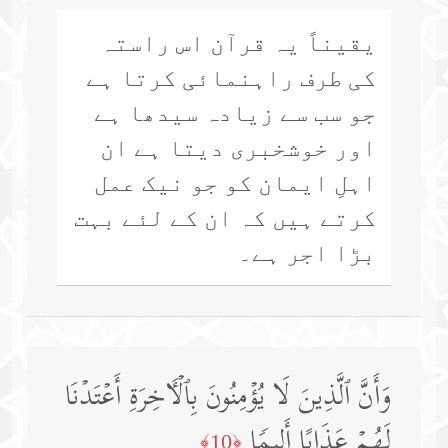
یقیناً یہ قرآن اس راستہ
کی طرف راہنمائی کرتا ہے
جو سب سے زیادہ سیدھا ہے
اور خوشخبری دیتا ہے ان
اہلِ ایمان کو جو نیک عمل
کرتے ہیں کہ ان کے لئے بہت
بڑا اجر ہے۔
وَأَنَّ ٱلَّذِینَ لَا یُؤۡمِنُونَ بِٱلۡـَٔاخِرَةِ أَعۡتَدۡنَا
لَهُمۡ عَذَابًا أَلِیمࣰا
﴿10﴾