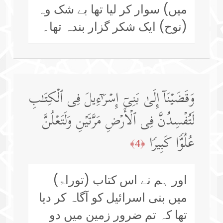
میں) سوار کر لیا تھا بے شک وہ
(نوح) ایک شکر گزار بندہ تھا۔
وَقَضَیۡنَاۤ إِلَىٰ بَنِیۤ إِسۡرَ ٰ⁠ۤءِیلَ فِی ٱلۡكِتَـٰبِ
لَتُفۡسِدُنَّ فِی ٱلۡأَرۡضِ مَرَّتَیۡنِ وَلَتَعۡلُنَّ
عُلُوࣰّا كَبِیرࣰا
﴿4﴾
اور ہم نے اس کتاب (توراۃ)
میں بنی اسرائیل کو آگاہ کر دیا
تھا کہ تم ضرور زمین میں دو