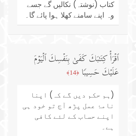
کتاب (نوشتہ) نکالیں گے جسے
وہ اپنے سامنے کھلا ہوا پائے گا۔
ٱقۡرَأۡ كِتَـٰبَكَ كَفَىٰ بِنَفۡسِكَ ٱلۡیَوۡمَ
عَلَیۡكَ حَسِیبࣰا
﴿14﴾
(ہم حکم دیں گے کہ) اپنا
نامۂ عمل پڑھ آج تو خود ہی
اپنے حساب کے لئے کافی
ہے۔