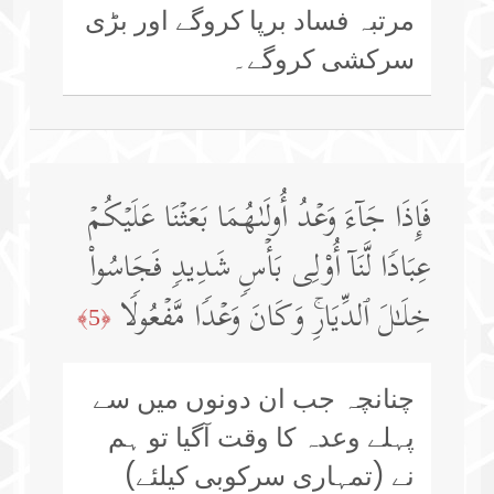
مرتبہ فساد برپا کروگے اور بڑی
سرکشی کروگے۔
فَإِذَا جَاۤءَ وَعۡدُ أُولَىٰهُمَا بَعَثۡنَا عَلَیۡكُمۡ
عِبَادࣰا لَّنَاۤ أُو۟لِی بَأۡسࣲ شَدِیدࣲ فَجَاسُوا۟
خِلَـٰلَ ٱلدِّیَارِۚ وَكَانَ وَعۡدࣰا مَّفۡعُولࣰا
﴿5﴾
چنانچہ جب ان دونوں میں سے
پہلے وعدہ کا وقت آگیا تو ہم
نے (تمہاری سرکوبی کیلئے)