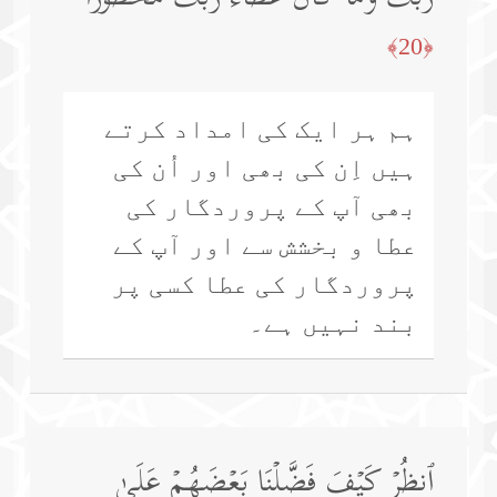
﴿20﴾
ہم ہر ایک کی امداد کرتے
ہیں اِن کی بھی اور اُن کی
بھی آپ کے پروردگار کی
عطا و بخشش سے اور آپ کے
پروردگار کی عطا کسی پر
بند نہیں ہے۔
ٱنظُرۡ كَیۡفَ فَضَّلۡنَا بَعۡضَهُمۡ عَلَىٰ