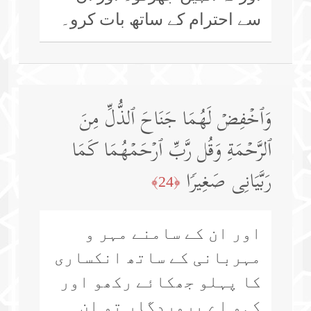
سے احترام کے ساتھ بات کرو۔
وَٱخۡفِضۡ لَهُمَا جَنَاحَ ٱلذُّلِّ مِنَ
ٱلرَّحۡمَةِ وَقُل رَّبِّ ٱرۡحَمۡهُمَا كَمَا
رَبَّیَانِی صَغِیرࣰا
﴿24﴾
اور ان کے سامنے مہر و
مہربانی کے ساتھ انکساری
کا پہلو جھکائے رکھو اور
کہو اے پروردگار تو ان