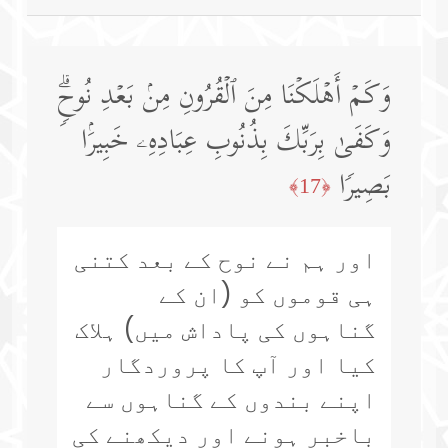
وَكَمۡ أَهۡلَكۡنَا مِنَ ٱلۡقُرُونِ مِنۢ بَعۡدِ نُوحࣲۗ
وَكَفَىٰ بِرَبِّكَ بِذُنُوبِ عِبَادِهِۦ خَبِیرَۢا
بَصِیرࣰا
﴿17﴾
اور ہم نے نوح کے بعد کتنی
ہی قوموں کو (ان کے
گناہوں کی پاداش میں) ہلاک
کیا اور آپ کا پروردگار
اپنے بندوں کے گناہوں سے
باخبر ہونے اور دیکھنے کی