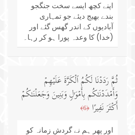
اپنے کچھ ایسے سخت جنگجو
بندے بھیج دیئے جو تمہاری
آبادیوں کے اندر گھس گئے اور
(خدا) کا وعدہ پورا ہو کر رہا۔
ثُمَّ رَدَدۡنَا لَكُمُ ٱلۡكَرَّةَ عَلَیۡهِمۡ
وَأَمۡدَدۡنَـٰكُم بِأَمۡوَ ٰ⁠لࣲ وَبَنِینَ وَجَعَلۡنَـٰكُمۡ
أَكۡثَرَ نَفِیرًا
﴿6﴾
اور پھر ہم نے گردشِ زمانہ کو