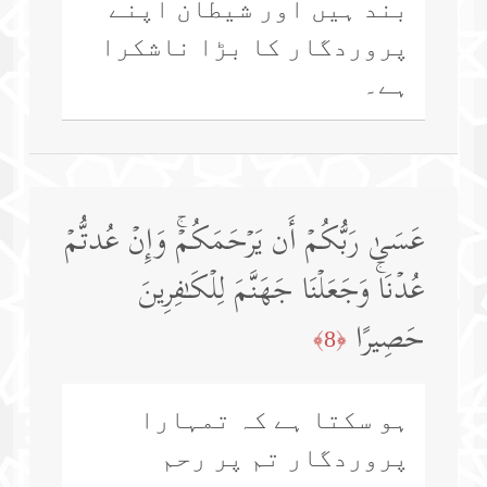
بند ہیں اور شیطان اپنے
پروردگار کا بڑا ناشکرا
ہے۔
عَسَىٰ رَبُّكُمۡ أَن یَرۡحَمَكُمۡۚ وَإِنۡ عُدتُّمۡ
عُدۡنَاۚ وَجَعَلۡنَا جَهَنَّمَ لِلۡكَـٰفِرِینَ
حَصِیرًا
﴿8﴾
ہو سکتا ہے کہ تمہارا
پروردگار تم پر رحم