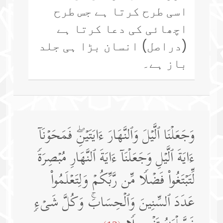
اسی طرح کرتا ہے جس طرح
اچھائی کی دعا کرتا ہے
(دراصل) انسان بڑا ہی جلد
باز ہے۔
وَجَعَلۡنَا ٱلَّیۡلَ وَٱلنَّهَارَ ءَایَتَیۡنِۖ فَمَحَوۡنَاۤ
ءَایَةَ ٱلَّیۡلِ وَجَعَلۡنَاۤ ءَایَةَ ٱلنَّهَارِ مُبۡصِرَةࣰ
لِّتَبۡتَغُوا۟ فَضۡلࣰا مِّن رَّبِّكُمۡ وَلِتَعۡلَمُوا۟
عَدَدَ ٱلسِّنِینَ وَٱلۡحِسَابَۚ وَكُلَّ شَیۡءࣲ