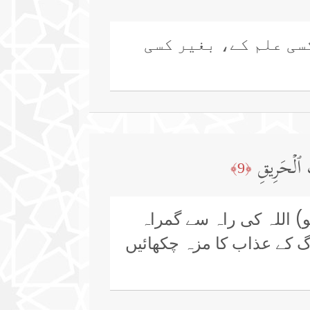
سی علم کے، بغیر کسی
َ ٱلۡحَرِیقِ
﴿9﴾
و) اللہ کی راہ سے گمراہ
آگ کے عذاب کا مزہ چکھائیں