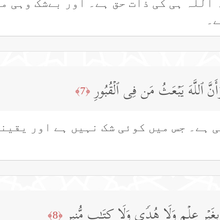
ہ اللہ ہی کی ذات حق ہے۔ اور بےشک وہی م
ے۔
َأَنَّ ٱللَّهَ یَبۡعَثُ مَن فِی ٱلۡقُبُورِ
﴿7﴾
 ہے۔ جس میں کوئی شک نہیں ہے اور یقینا
َیۡرِ عِلۡمࣲ وَلَا هُدࣰى وَلَا كِتَـٰبࣲ مُّنِیرࣲ
﴿8﴾