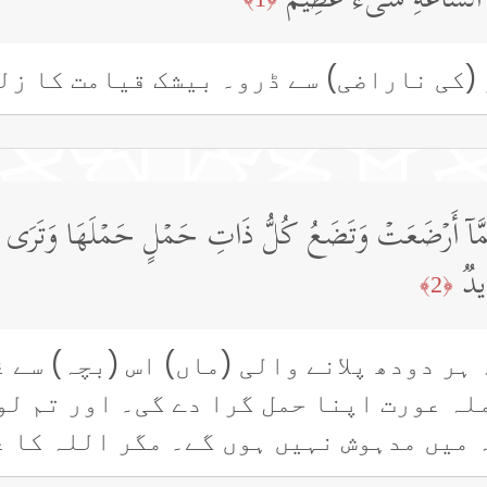
ۡزَلَةَ ٱلسَّاعَةِ شَیۡءٌ عَظِیمࣱ
(کی ناراضی) سے ڈرو۔ بیشک قیامت کا زل
ٍ عَمَّاۤ أَرۡضَعَتۡ وَتَضَعُ كُلُّ ذَاتِ حَمۡلٍ حَمۡلَهَا وَتَرَى
یدࣱ
﴿2﴾
ہر دودھ پلانے والی (ماں) اس (بچہ) سے 
ملہ عورت اپنا حمل گرا دے گی۔ اور تم ل
 میں مدہوش نہیں ہوں گے۔ مگر اللہ کا 