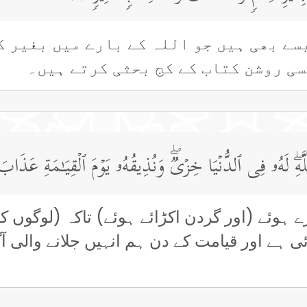
سے بھی ہیں جو اللہ کے بارے میں بغیر ک
ی روشن کتاب کے کج بحثی کرتے ہیں۔
ۖ لَهُۥ فِی ٱلدُّنۡیَا خِزۡیࣱۖ وَنُذِیقُهُۥ یَوۡمَ ٱلۡقِیَـٰمَةِ عَذَاب
 ہوئے (اور گردن اکڑائے ہوئے) تاکہ (لوگوں ک
ئی ہے اور قیامت کے دن ہم انہیں جلانے والی 