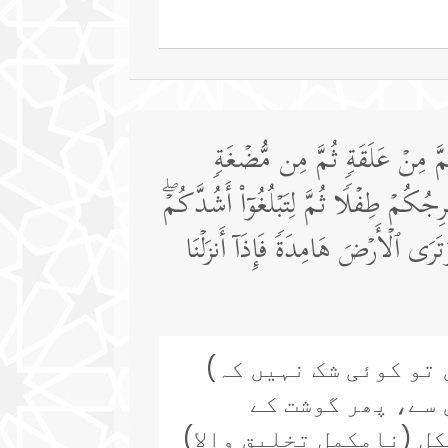
مَّ مِنۡ عَلَقَةࣲ ثُمَّ مِن مُّضۡغَةࣲ
رِجُكُمۡ طِفۡلࣰا ثُمَّ لِتَبۡلُغُوۤا۟ أَشُدَّكُمۡۖ
َرَى ٱلۡأَرۡضَ هَامِدَةࣰ فَإِذَاۤ أَنزَلۡنَا
 تو کوئی شک نہیں کہ)
 سے، پھر گوشت کے
کل (نامکمل تخلیق والا)