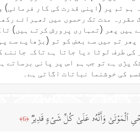
ہ ہم تم پر (اپنی قدرت کی کار فرمائی) و
 مقررہ مدت تک رحموں میں ٹھہرائے رکھت
 ہیں پھر (تمہاری پرورش کرتے ہیں) تاک
پھر تم میں سے بعض کو تو (بڑھاپے سے پہ
 کی طرف لوٹا دیا جاتا ہے تاکہ جاننے ک
ک پڑی ہے تو جب ہم اس پر پانی برساتے ہ
قسم کی خوشنما نباتات اگاتی ہے۔
 یُحۡیِ ٱلۡمَوۡتَىٰ وَأَنَّهُۥ عَلَىٰ كُلِّ شَیۡءࣲ قَدِیرࣱ
﴿6﴾