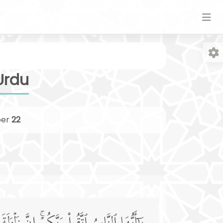
Urdu
er
22
Fo