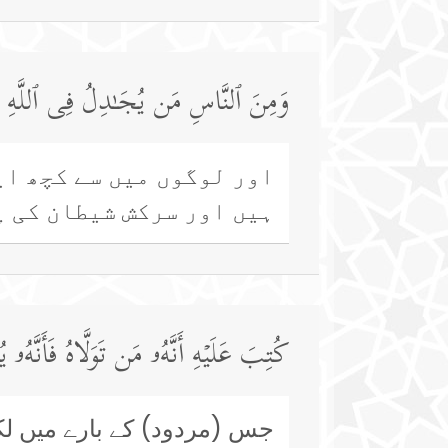
وَمِنَ ٱلنَّاسِ مَن یُجَـٰدِلُ فِی ٱللَّهِ بِغَی
اور لوگوں میں سے کچھ ای
ہیں اور سرکش شیطان کی 
كُتِبَ عَلَیۡهِ أَنَّهُۥ مَن تَوَلَّاهُ فَأَنَّهُ
جس (مردود) کے بارے میں لک