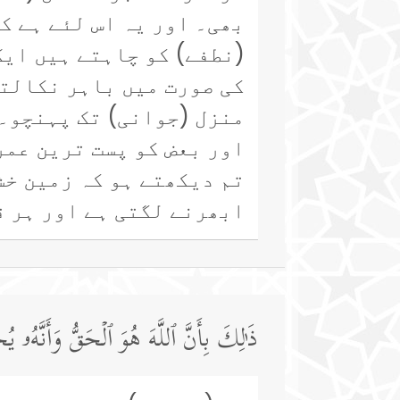
بھی۔ اور یہ اس لئے ہے ک
(نطفے) کو چاہتے ہیں ایک
کی صورت میں باہر نکالتے
منزل (جوانی) تک پہنچو۔ 
اور بعض کو پست ترین عمر
تم دیکھتے ہو کہ زمین خش
ابھرنے لگتی ہے اور ہر 
ذَ ٰ⁠لِكَ بِأَنَّ ٱللَّهَ هُوَ ٱلۡحَقُّ وَأَنَّهُۥ