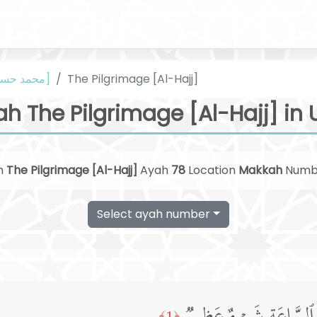
The Pilgrimage [Al-Hajj]
Urdu [محمد حسین نجفی]
ah The Pilgrimage [Al-Hajj] in 
h
The Pilgrimage [Al-Hajj]
Ayah
78
Location
Makkah
Numb
Select ayah number
﴿1﴾