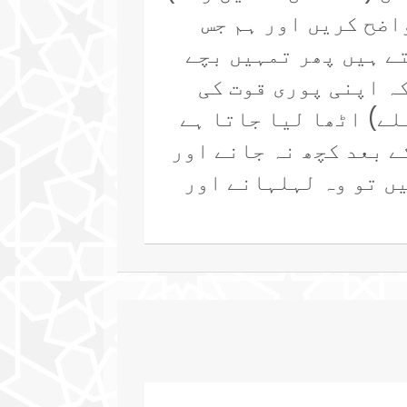
اضح کریں اور ہم جس
ے ہیں پھر تمہیں بچے
ہ اپنی پوری قوت کی
لے) اٹھا لیا جاتا ہے
ے بعد کچھ نہ جانے اور
یں تو وہ لہلہانے اور