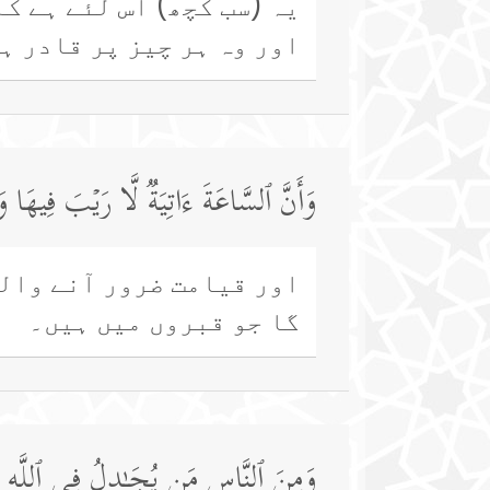
یہ (سب کچھ) اس لئے ہے ک
اور وہ ہر چیز پر قادر ہ
وَأَنَّ ٱلسَّاعَةَ ءَاتِیَةࣱ لَّا رَیۡبَ فِیهَا و
اور قیامت ضرور آنے والی
گا جو قبروں میں ہیں۔
وَمِنَ ٱلنَّاسِ مَن یُجَـٰدِلُ فِی ٱللَّهِ بِغ