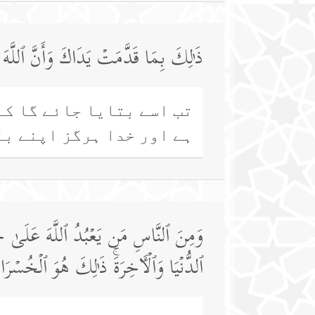
ذَ ٰ⁠لِكَ بِمَا قَدَّمَتۡ یَدَاكَ وَأَنَّ ٱللَّهَ لَ
تب اسے بتایا جائے گا کہ
ہے اور خدا ہرگز اپنے بن
وَمِنَ ٱلنَّاسِ مَن یَعۡبُدُ ٱللَّهَ عَلَىٰ حَ
ٱلدُّنۡیَا وَٱلۡـَٔاخِرَةَۚ ذَ ٰ⁠لِكَ هُوَ ٱلۡخُسۡرَ