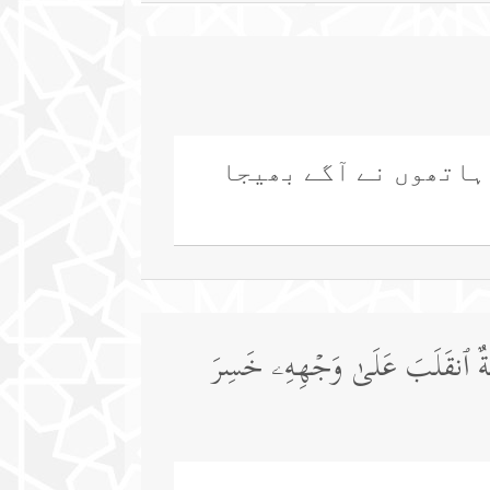
 ہاتھوں نے آگے بھیجا
تۡنَةٌ ٱنقَلَبَ عَلَىٰ وَجۡهِهِۦ خَسِرَ