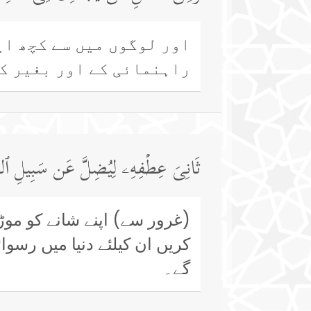
اور لوگوں میں سے کچھ ای
راہنمائی کے اور بغیر کس
ثَانِیَ عِطۡفِهِۦ لِیُضِلَّ عَن سَبِیلِ ٱللَّهِ
(غرور سے) اپنے شانے کو موڑے
کریں ان کیلئے دنیا میں رسوا
گے۔