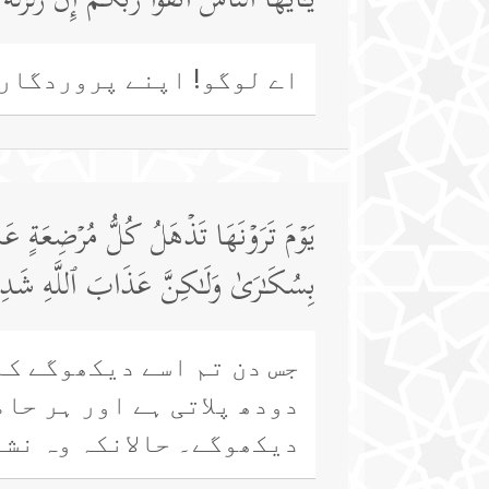
یَـٰۤأَیُّهَا ٱلنَّاسُ ٱتَّقُوا۟ رَبَّكُمۡۚ إِنَّ زَل
اے لوگو! اپنے پروردگار 
یَوۡمَ تَرَوۡنَهَا تَذۡهَلُ كُلُّ مُرۡضِعَة
بِسُكَـٰرَىٰ وَلَـٰكِنَّ عَذَابَ ٱللَّهِ شَدِ
جس دن تم اسے دیکھوگے کہ 
دودھ پلاتی ہے اور ہر حا
دیکھوگے۔ حالانکہ وہ نشہ