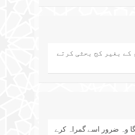
 کے بغیر کج بحثی کرتے
گا وہ ضرور اسے گمراہ کرے