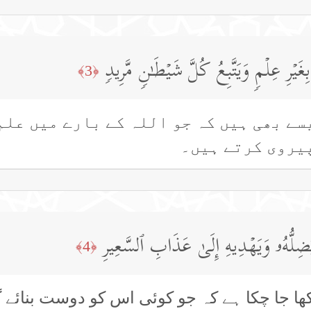
ۡرِ عِلۡمࣲ وَیَتَّبِعُ كُلَّ شَیۡطَـٰنࣲ مَّرِیدࣲ
﴿3﴾
سے بھی ہیں کہ جو اللہ کے بارے میں علم
پیروی کرتے ہیں۔
ۥ یُضِلُّهُۥ وَیَهۡدِیهِ إِلَىٰ عَذَابِ ٱلسَّعِیرِ
﴿4﴾
ھا جا چکا ہے کہ جو کوئی اس کو دوست بنائے 