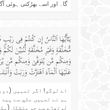
گا۔ اور اسے بھڑکتی ہوئی آگ
یَـٰۤأَیُّهَا ٱلنَّاسُ إِن كُنتُمۡ فِی رَیۡبࣲ م
مُّخَلَّقَةࣲ وَغَیۡرِ مُخَلَّقَةࣲ لِّنُبَیِّنَ لَكُ
وَمِنكُم مَّن یُتَوَفَّىٰ وَمِنكُم مَّن یُرَدُّ إِ
عَلَیۡهَا ٱلۡمَاۤءَ ٱهۡتَزَّتۡ وَرَبَتۡ وَأَنۢب
اے لوگو! اگر تمہیں (دوب
ہم نے تمہیں مٹي سے پیدا
لوتھڑے سے جو متشکل (مکم