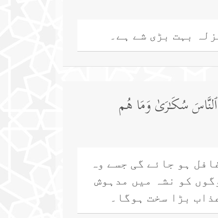
زلہ بہت بڑی شے ہے۔
 ٱلنَّاسَ سُكَـٰرَىٰ وَمَا هُم
غافل ہو جائے گی جسے وہ
وگوں کو نشہ میں مدہوش
عذاب بڑا سخت ہوگا۔