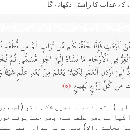
 کے عذاب کا راستہ دکھائے گا۔
ِّنَ ٱلۡبَعۡثِ فَإِنَّا خَلَقۡنَـٰكُم مِّن تُرَابࣲ ثُمَّ مِن نُّطۡفَةࣲ ثُ
مۡۚ وَنُقِرُّ فِی ٱلۡأَرۡحَامِ مَا نَشَاۤءُ إِلَىٰۤ أَجَلࣲ مُّسَمࣰّى ثُمَّ نُخۡ
لَىٰۤ أَرۡذَلِ ٱلۡعُمُرِ لِكَیۡلَا یَعۡلَمَ مِنۢ بَعۡدِ عِلۡمࣲ شَیۡـࣰٔاۚ وَت
َتَتۡ مِن كُلِّ زَوۡجِۭ بَهِیجࣲ
﴿5﴾
ارہ) اٹھائے جانے میں شک ہے تو (اس میں
 کیا ہے پھر نطفہ سے، پھر جمے ہوئے خون
ل تخلیق والا) بھی ہوتا ہے اور غیر متش