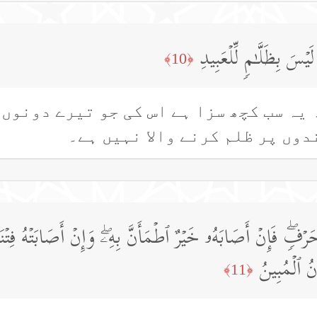
یۡسَ بِظَلَّـٰمࣲ لِّلۡعَبِیدِ
﴿10﴾
 یہ سب کچھ سزا ہے اس کی جو تیرے دونوں
دوں پر ظلم کرنے والا نہیں ہے۔
رۡفࣲۖ فَإِنۡ أَصَابَهُۥ خَیۡرٌ ٱطۡمَأَنَّ بِهِۦۖ وَإِنۡ أَصَابَتۡهُ فِ
انُ ٱلۡمُبِینُ
﴿11﴾