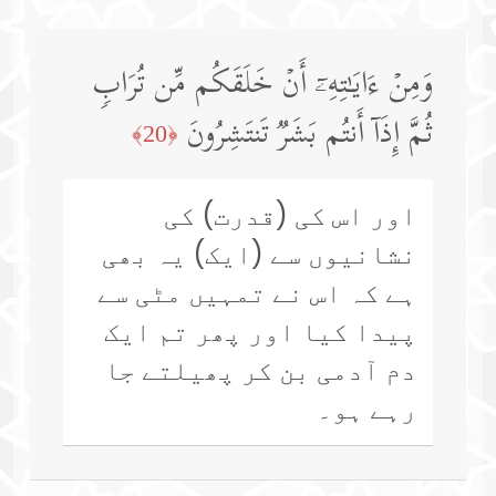
وَمِنۡ ءَایَـٰتِهِۦۤ أَنۡ خَلَقَكُم مِّن تُرَابࣲ
ثُمَّ إِذَاۤ أَنتُم بَشَرࣱ تَنتَشِرُونَ
﴿20﴾
اور اس کی (قدرت) کی
نشانیوں سے (ایک) یہ بھی
ہے کہ اس نے تمہیں مٹی سے
پیدا کیا اور پھر تم ایک
دم آدمی بن کر پھیلتے جا
رہے ہو۔