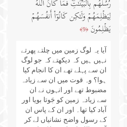
رُسُلُهُم بِٱلۡبَیِّنَـٰتِۖ فَمَا كَانَ ٱللَّهُ
لِیَظۡلِمَهُمۡ وَلَـٰكِن كَانُوۤا۟ أَنفُسَهُمۡ
یَظۡلِمُونَ
﴿9﴾
آیا یہ لوگ زمین میں چلتے پھرتے
نہیں ہیں کہ دیکھتے کہ جو لوگ
ان سے پہلے تھے ان کا انجام کیا
ہوا؟ وہ قوت میں ان سے زیادہ
مضبوط تھے اور انہوں نے ان
سے زیادہ زمین کو جَوتا بویا اور
آباد کیا تھا۔ اور ان کے پاس ان
کے رسول واضح نشانیاں لے کر