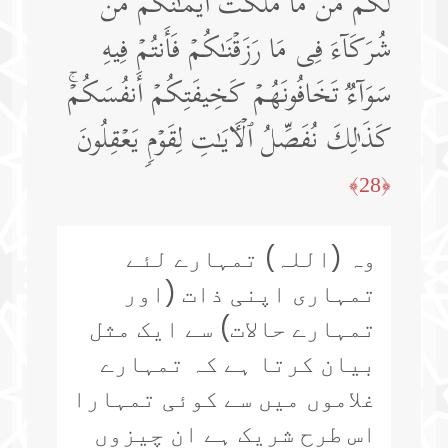
لَّكُم مِّن مَّا مَلَكَتۡ أَیۡمَـٰنُكُم مِّن
شُرَكَاۤءَ فِی مَا رَزَقۡنَـٰكُمۡ فَأَنتُمۡ فِیهِ
سَوَاۤءࣱ تَخَافُونَهُمۡ كَخِیفَتِكُمۡ أَنفُسَكُمۡۚ
كَذَ ٰ⁠لِكَ نُفَصِّلُ ٱلۡـَٔایَـٰتِ لِقَوۡمࣲ یَعۡقِلُونَ
﴿28﴾
وہ (اللہ) تمہارے لئے
تمہاری اپنی ذات (اور
تمہارے حالات) سے ایک مثل
بیان کرتا ہے کہ تمہارے
غلاموں میں سے کوئی تمہارا
اس طرح شریک ہے ان چیزوں