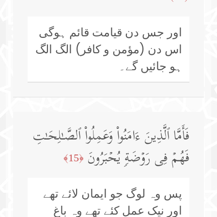
اور جس دن قیامت قائم ہوگی
اس دن (مؤمن و کافر) الگ الگ
ہو جائیں گے۔
فَأَمَّا ٱلَّذِینَ ءَامَنُوا۟ وَعَمِلُوا۟ ٱلصَّـٰلِحَـٰتِ
فَهُمۡ فِی رَوۡضَةࣲ یُحۡبَرُونَ
﴿15﴾
پس وہ لوگ جو ایمان لائے تھے
اور نیک عمل کئے تھے وہ باغ