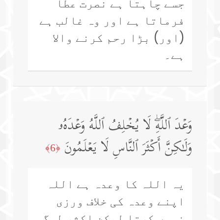
جسے چاہتا ہے نصرت عطا
فرماتا ہے اور وہ غالب ہے
(اور) بڑا رحم کرنے والا
ہے۔
وَعۡدَ ٱللَّهِۖ لَا یُخۡلِفُ ٱللَّهُ وَعۡدَهُۥ
وَلَـٰكِنَّ أَكۡثَرَ ٱلنَّاسِ لَا یَعۡلَمُونَ
﴿6﴾
یہ اللہ کا وعدہ ہے اللہ
اپنے وعدہ کی خلاف ورزی
نہیں کرتا لیکن اکثر لوگ