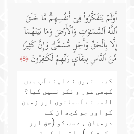
أَوَلَمۡ یَتَفَكَّرُوا۟ فِیۤ أَنفُسِهِمۗ مَّا خَلَقَ
ٱللَّهُ ٱلسَّمَـٰوَ ٰ⁠تِ وَٱلۡأَرۡضَ وَمَا بَیۡنَهُمَاۤ
إِلَّا بِٱلۡحَقِّ وَأَجَلࣲ مُّسَمࣰّىۗ وَإِنَّ كَثِیرࣰا
مِّنَ ٱلنَّاسِ بِلِقَاۤىِٕ رَبِّهِمۡ لَكَـٰفِرُونَ
﴿8﴾
کیا انہوں نے اپنے آپ میں
کبھی غور و فکر نہیں کیا؟
اللہ نے آسمانوں اور زمین
کو اور جو کچھ ان کے
درمیان ہے سب کو (حق اور
حکمت کے) ساتھ ایک مقررہ