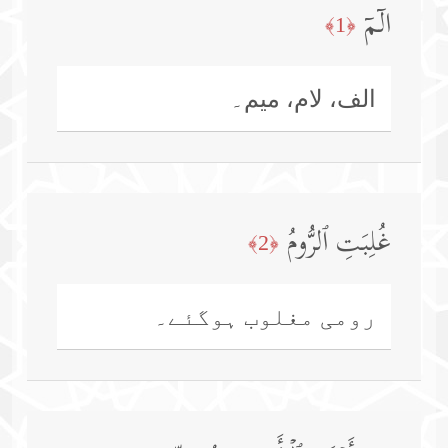
الۤمۤ
﴿1﴾
الف، لام، میم۔
غُلِبَتِ ٱلرُّومُ
﴿2﴾
رومی مغلوب ہوگئے۔