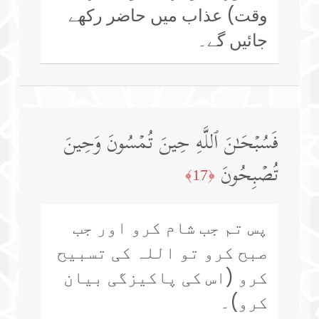
وقت) عذاب میں حاضر رکھے
جائیں گے۔
فَسُبۡحَـٰنَ ٱللَّهِ حِینَ تُمۡسُونَ وَحِینَ
تُصۡبِحُونَ
﴿17﴾
پس تم جب شام کرو اور جب
صبح کرو تو اللہ کی تسبیح
کرو (اس کی پاکیزگی بیان
کرو)۔