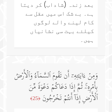
بعد زندہ (شاداب) کر دیتا
ہے۔ بے شک اس میں عقل سے
کام لینے والے لوگوں
کیلئے بہت سی نشانیاں
ہیں۔
وَمِنۡ ءَایَـٰتِهِۦۤ أَن تَقُومَ ٱلسَّمَاۤءُ وَٱلۡأَرۡضُ
بِأَمۡرِهِۦۚ ثُمَّ إِذَا دَعَاكُمۡ دَعۡوَةࣰ مِّنَ
ٱلۡأَرۡضِ إِذَاۤ أَنتُمۡ تَخۡرُجُونَ
﴿25﴾