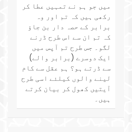
میں جو ہم نے تمہیں عطا کر
رکھی ہیں کہ تم اور وہ
برابر کے حصہ دار بن جاؤ
کہ تم ان سے اس طرح ڈرنے
لگو۔ جس طرح تم آپس میں
ایک دوسرے (برابر والے)
سے ڈرتے ہو؟ ہم عقل سے کام
لینے والوں کیلئے اسی طرح
آیتیں کھول کر بیان کرتے
ہیں۔