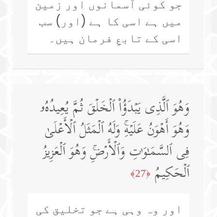
جو کوئی آسمانوں اور زمین
میں ہے اسی کا ہے (اور) سب
اسی کے تابعِ فرمان ہیں۔
وَهُوَ ٱلَّذِی یَبۡدَؤُا۟ ٱلۡخَلۡقَ ثُمَّ یُعِیدُهُۥ
وَهُوَ أَهۡوَنُ عَلَیۡهِۚ وَلَهُ ٱلۡمَثَلُ ٱلۡأَعۡلَىٰ
فِی ٱلسَّمَـٰوَ ٰ⁠تِ وَٱلۡأَرۡضِۚ وَهُوَ ٱلۡعَزِیزُ
ٱلۡحَكِیمُ
﴿27﴾
اور وہ وہی ہے جو تخلیق کی