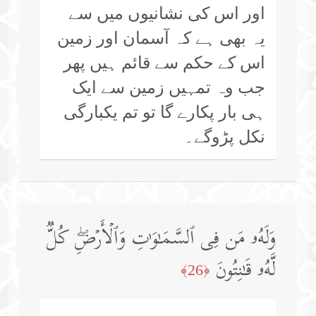
اور اس کی نشانیوں میں سے
یہ بھی ہے کہ آسمان اور زمین
اس کے حکم سے قائم ہیں پھر
جب وہ تمہیں زمین سے ایک
ہی بار پکارے گا تو تم یکبارگی
نکل پڑوگے۔
وَلَهُۥ مَن فِی ٱلسَّمَـٰوَ ٰ⁠تِ وَٱلۡأَرۡضِۖ كُلࣱّ
لَّهُۥ قَـٰنِتُونَ
﴿26﴾