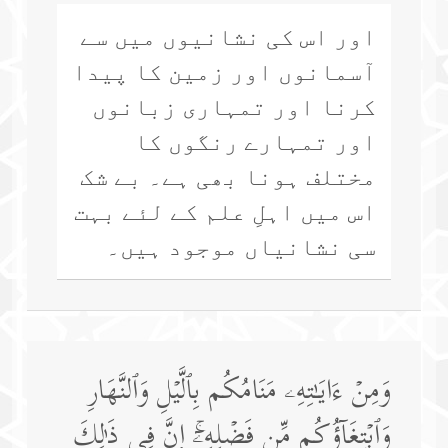
اور اس کی نشانیوں میں سے
آسمانوں اور زمین کا پیدا
کرنا اور تمہاری زبانوں
اور تمہارے رنگوں کا
مختلف ہونا بھی ہے۔ بے شک
اس میں اہلِ علم کے لئے بہت
سی نشانیاں موجود ہیں۔
وَمِنۡ ءَایَـٰتِهِۦ مَنَامُكُم بِٱلَّیۡلِ وَٱلنَّهَارِ
وَٱبۡتِغَاۤؤُكُم مِّن فَضۡلِهِۦۤۚ إِنَّ فِی ذَ ٰ⁠لِكَ