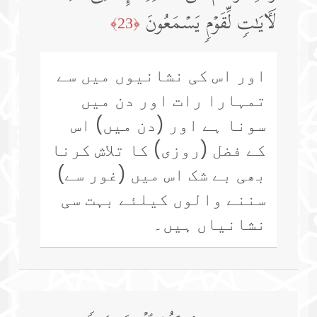
لَـَٔایَـٰتࣲ لِّقَوۡمࣲ یَسۡمَعُونَ
﴿23﴾
اور اس کی نشانیوں میں سے
تمہارا رات اور دن میں
سونا ہے اور (دن میں) اس
کے فضل (روزی) کا تلاش کرنا
بھی بے شک اس میں (غور سے)
سننے والوں کیلئے بہت سی
نشانیاں ہیں۔