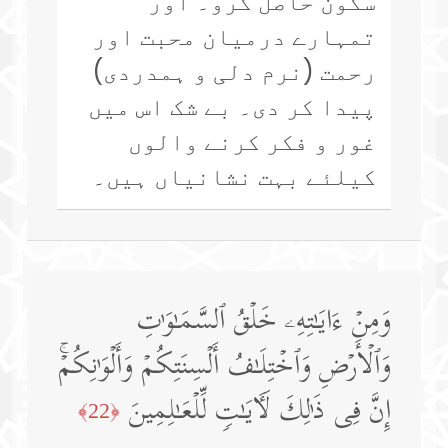
سکون حاصل کرو۔ اور
تمہارے درمیان محبت اور
رحمت (نرم دلی و ہمدردی)
پیدا کر دی۔ بے شک اس میں
غور و فکر کرنے والوں
کیلئے بہت نشانیاں ہیں۔
وَمِنۡ ءَایَـٰتِهِۦ خَلۡقُ ٱلسَّمَـٰوَ ٰ⁠تِ
وَٱلۡأَرۡضِ وَٱخۡتِلَـٰفُ أَلۡسِنَتِكُمۡ وَأَلۡوَ ٰ⁠نِكُمۡۚ
إِنَّ فِی ذَ ٰ⁠لِكَ لَـَٔایَـٰتࣲ لِّلۡعَـٰلِمِینَ
﴿22﴾