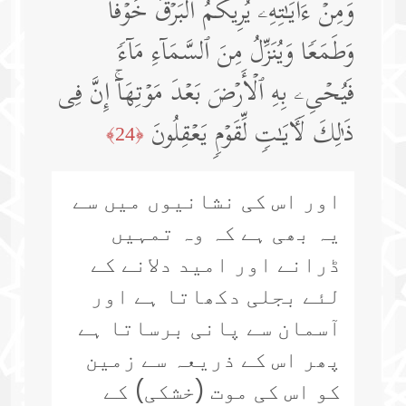
وَمِنۡ ءَایَـٰتِهِۦ یُرِیكُمُ ٱلۡبَرۡقَ خَوۡفࣰا
وَطَمَعࣰا وَیُنَزِّلُ مِنَ ٱلسَّمَاۤءِ مَاۤءࣰ
فَیُحۡیِۦ بِهِ ٱلۡأَرۡضَ بَعۡدَ مَوۡتِهَاۤۚ إِنَّ فِی
ذَ ٰ⁠لِكَ لَـَٔایَـٰتࣲ لِّقَوۡمࣲ یَعۡقِلُونَ
﴿24﴾
اور اس کی نشانیوں میں سے
یہ بھی ہے کہ وہ تمہیں
ڈرانے اور امید دلانے کے
لئے بجلی دکھاتا ہے اور
آسمان سے پانی برساتا ہے
پھر اس کے ذریعہ سے زمین
کو اس کی موت (خشکی) کے