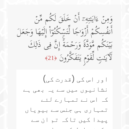
وَمِنۡ ءَایَـٰتِهِۦۤ أَنۡ خَلَقَ لَكُم مِّنۡ
أَنفُسِكُمۡ أَزۡوَ ٰ⁠جࣰا لِّتَسۡكُنُوۤا۟ إِلَیۡهَا وَجَعَلَ
بَیۡنَكُم مَّوَدَّةࣰ وَرَحۡمَةًۚ إِنَّ فِی ذَ ٰ⁠لِكَ
لَـَٔایَـٰتࣲ لِّقَوۡمࣲ یَتَفَكَّرُونَ
﴿21﴾
اور اس کی (قدرت کی)
نشانیوں میں سے یہ بھی ہے
کہ اس نے تمہارے لئے
تمہاری ہی جنس سے بیویاں
پیدا کیں تاکہ تم ان سے