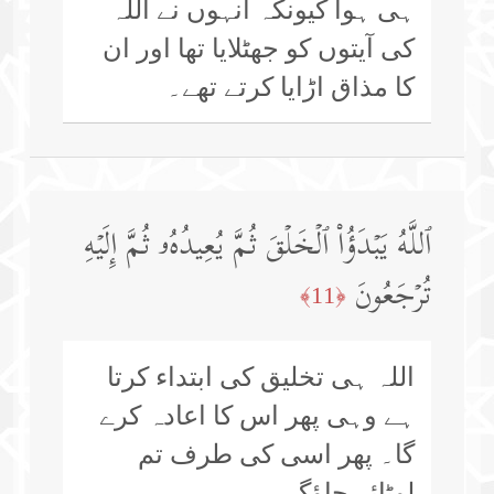
ہی ہوا کیونکہ انہوں نے اللہ
کی آیتوں کو جھٹلایا تھا اور ان
کا مذاق اڑایا کرتے تھے۔
ٱللَّهُ یَبۡدَؤُا۟ ٱلۡخَلۡقَ ثُمَّ یُعِیدُهُۥ ثُمَّ إِلَیۡهِ
تُرۡجَعُونَ
﴿11﴾
اللہ ہی تخلیق کی ابتداء کرتا
ہے وہی پھر اس کا اعادہ کرے
گا۔ پھر اسی کی طرف تم
لوٹائے جاؤگے۔