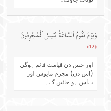
وَیَوۡمَ تَقُومُ ٱلسَّاعَةُ یُبۡلِسُ ٱلۡمُجۡرِمُونَ
﴿12﴾
اور جس دن قیامت قائم ہوگی
(اس دن) مجرم مایوس اور
بےآس ہو جائیں گے۔