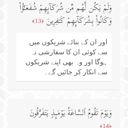
وَلَمۡ یَكُن لَّهُم مِّن شُرَكَاۤىِٕهِمۡ شُفَعَـٰۤؤُا۟
وَكَانُوا۟ بِشُرَكَاۤىِٕهِمۡ كَـٰفِرِینَ
﴿13﴾
اور ان کے بنائے شریکوں میں
سے کوئی ان کا سفارشی نہ
ہوگا اور وہ بھی اپنے شریکوں
سے انکار کر جائیں گے۔
وَیَوۡمَ تَقُومُ ٱلسَّاعَةُ یَوۡمَىِٕذࣲ یَتَفَرَّقُونَ
﴿14﴾