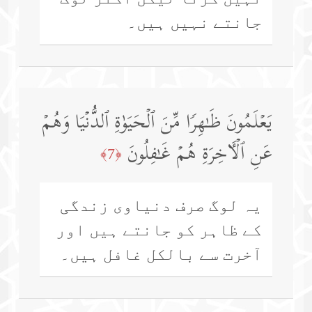
جانتے نہیں ہیں۔
یَعۡلَمُونَ ظَـٰهِرࣰا مِّنَ ٱلۡحَیَوٰةِ ٱلدُّنۡیَا وَهُمۡ
عَنِ ٱلۡـَٔاخِرَةِ هُمۡ غَـٰفِلُونَ
﴿7﴾
یہ لوگ صرف دنیاوی زندگی
کے ظاہر کو جانتے ہیں اور
آخرت سے بالکل غافل ہیں۔