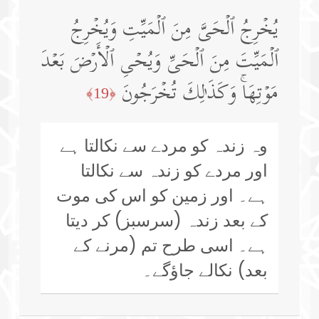
یُخۡرِجُ ٱلۡحَیَّ مِنَ ٱلۡمَیِّتِ وَیُخۡرِجُ
ٱلۡمَیِّتَ مِنَ ٱلۡحَیِّ وَیُحۡیِ ٱلۡأَرۡضَ بَعۡدَ
مَوۡتِهَاۚ وَكَذَ ٰ⁠لِكَ تُخۡرَجُونَ
﴿19﴾
وہ زندہ کو مردے سے نکالتا ہے
اور مردے کو زندہ سے نکالتا
ہے۔ اور زمین کو اس کی موت
کے بعد زندہ (سرسبز) کر دیتا
ہے۔ اسی طرح تم (مرنے کے
بعد) نکالے جاؤگے۔