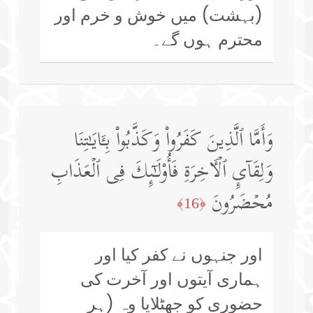
(بہشت) میں خوش و خرم اور
محترم ہوں گے۔
وَأَمَّا ٱلَّذِینَ كَفَرُوا۟ وَكَذَّبُوا۟ بِـَٔایَـٰتِنَا
وَلِقَاۤىِٕ ٱلۡـَٔاخِرَةِ فَأُو۟لَـٰۤىِٕكَ فِی ٱلۡعَذَابِ
مُحۡضَرُونَ
﴿16﴾
اور جنہوں نے کفر کیا اور
ہماری آیتوں اور آخرت کی
حضوری کو جھٹلایا وہ (ہر