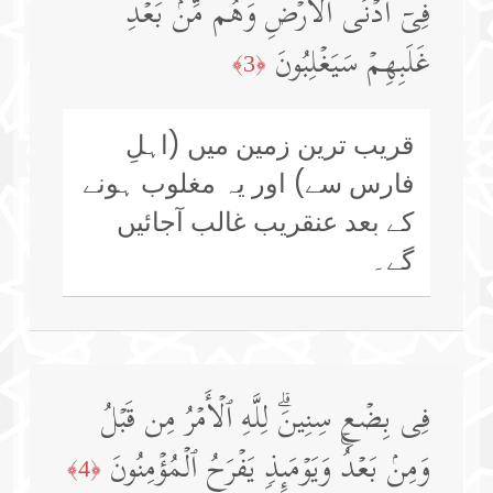
فِیۤ أَدۡنَى ٱلۡأَرۡضِ وَهُم مِّنۢ بَعۡدِ
غَلَبِهِمۡ سَیَغۡلِبُونَ
﴿3﴾
قریب ترین زمین میں (اہلِ
فارس سے) اور یہ مغلوب ہونے
کے بعد عنقریب غالب آجائیں
گے۔
فِی بِضۡعِ سِنِینَۗ لِلَّهِ ٱلۡأَمۡرُ مِن قَبۡلُ
وَمِنۢ بَعۡدُۚ وَیَوۡمَىِٕذࣲ یَفۡرَحُ ٱلۡمُؤۡمِنُونَ
﴿4﴾