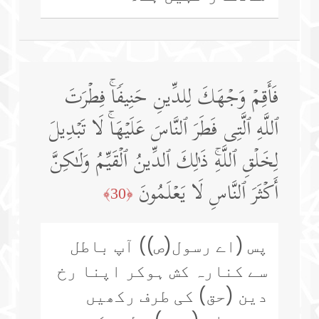
فَأَقِمۡ وَجۡهَكَ لِلدِّینِ حَنِیفࣰاۚ فِطۡرَتَ
ٱللَّهِ ٱلَّتِی فَطَرَ ٱلنَّاسَ عَلَیۡهَاۚ لَا تَبۡدِیلَ
لِخَلۡقِ ٱللَّهِۚ ذَ ٰ⁠لِكَ ٱلدِّینُ ٱلۡقَیِّمُ وَلَـٰكِنَّ
أَكۡثَرَ ٱلنَّاسِ لَا یَعۡلَمُونَ
﴿30﴾
پس (اے رسول(ص)) آپ باطل
سے کنارہ کش ہوکر اپنا رخ
دین (حق) کی طرف رکھیں