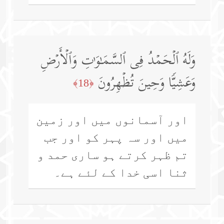
وَلَهُ ٱلۡحَمۡدُ فِی ٱلسَّمَـٰوَ ٰ⁠تِ وَٱلۡأَرۡضِ
وَعَشِیࣰّا وَحِینَ تُظۡهِرُونَ
﴿18﴾
اور آسمانوں میں اور زمین
میں اور سہ پہر کو اور جب
تم ظہر کرتے ہو ساری حمد و
ثنا اسی خدا کے لئے ہے۔