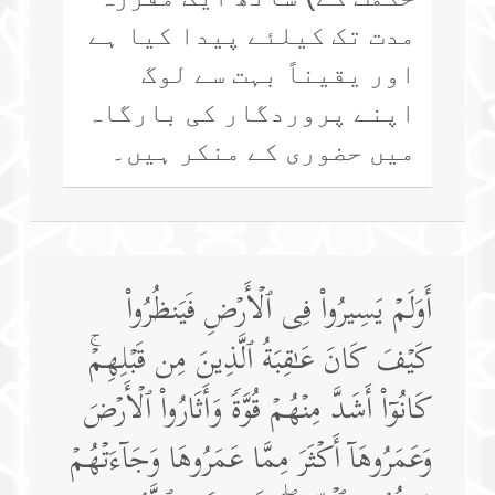
مدت تک کیلئے پیدا کیا ہے
اور یقیناً بہت سے لوگ
اپنے پروردگار کی بارگاہ
میں حضوری کے منکر ہیں۔
أَوَلَمۡ یَسِیرُوا۟ فِی ٱلۡأَرۡضِ فَیَنظُرُوا۟
كَیۡفَ كَانَ عَـٰقِبَةُ ٱلَّذِینَ مِن قَبۡلِهِمۡۚ
كَانُوۤا۟ أَشَدَّ مِنۡهُمۡ قُوَّةࣰ وَأَثَارُوا۟ ٱلۡأَرۡضَ
وَعَمَرُوهَاۤ أَكۡثَرَ مِمَّا عَمَرُوهَا وَجَاۤءَتۡهُمۡ