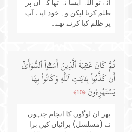
آئے تو اللہ ایسا نہ تھا کہ ان پر
ظلم کرتا لیکن وہ خود اپنے آپ
پر ظلم کیا کرتے تھے۔
ثُمَّ كَانَ عَـٰقِبَةَ ٱلَّذِینَ أَسَـٰۤـُٔوا۟ ٱلسُّوۤأَىٰۤ
أَن كَذَّبُوا۟ بِـَٔایَـٰتِ ٱللَّهِ وَكَانُوا۟ بِهَا
یَسۡتَهۡزِءُونَ
﴿10﴾
پھر ان لوگوں کا انجام جنہوں
نے (مسلسل) برائیاں کیں برا