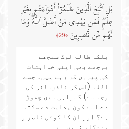
بَلِ ٱتَّبَعَ ٱلَّذِینَ ظَلَمُوۤا۟ أَهۡوَاۤءَهُم بِغَیۡرِ
عِلۡمࣲۖ فَمَن یَهۡدِی مَنۡ أَضَلَّ ٱللَّهُۖ وَمَا
لَهُم مِّن نَّـٰصِرِینَ
﴿29﴾
بلکہ ظالم لوگ سمجھے
بوجھے بھی اپنی خواہشات
کی پیروی کر رہے ہیں۔ جسے
اللہ (اس کی نافرمانی کی
وجہ سے) گمراہی میں چھوڑ
دے اسے کون ہدایت دے سکتا
ہے؟ اور ان کا کوئی ناصر و
مددگار نہیں ہے۔