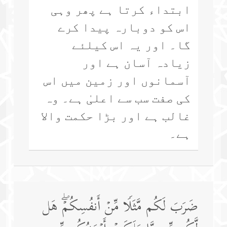
ابتداء کرتا ہے پھر وہی
اس کو دوبارہ پیدا کرے
گا۔ اور یہ اس کیلئے
زیادہ آسان ہے اور
آسمانوں اور زمین میں اس
کی صفت سب سے اعلیٰ ہے۔ وہ
غالب ہے اور بڑا حکمت والا
ہے۔
ضَرَبَ لَكُم مَّثَلࣰا مِّنۡ أَنفُسِكُمۡۖ هَل