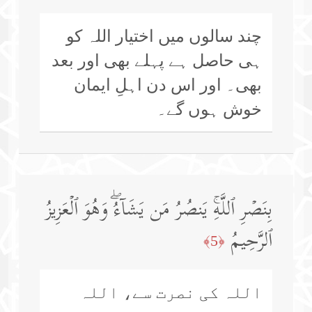
چند سالوں میں اختیار اللہ کو
ہی حاصل ہے پہلے بھی اور بعد
بھی۔ اور اس دن اہلِ ایمان
خوش ہوں گے۔
بِنَصۡرِ ٱللَّهِۚ یَنصُرُ مَن یَشَاۤءُۖ وَهُوَ ٱلۡعَزِیزُ
ٱلرَّحِیمُ
﴿5﴾
اللہ کی نصرت سے، اللہ