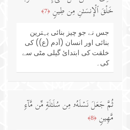
خَلۡقَ ٱلۡإِنسَـٰنِ مِن طِینࣲ
﴿7﴾
جس نے جو چیز بنائی بہترین
بنائی اور انسان (آدم (ع)) کی
خلقت کی ابتدائ گیلی مٹی سے
کی۔
ثُمَّ جَعَلَ نَسۡلَهُۥ مِن سُلَـٰلَةࣲ مِّن مَّاۤءࣲ
مَّهِینࣲ
﴿8﴾