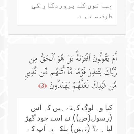
جہانوں کے پروردگار کی
طرف سے ہے۔
أَمۡ یَقُولُونَ ٱفۡتَرَىٰهُۚ بَلۡ هُوَ ٱلۡحَقُّ مِن
رَّبِّكَ لِتُنذِرَ قَوۡمࣰا مَّاۤ أَتَىٰهُم مِّن نَّذِیرࣲ
مِّن قَبۡلِكَ لَعَلَّهُمۡ یَهۡتَدُونَ
﴿3﴾
کیا وہ لوگ کہتے ہیں کہ اس
(رسول(ص)) نے اسے خود گھڑ
لیا ہے؟ (نہیں) بلکہ یہ آپ کے