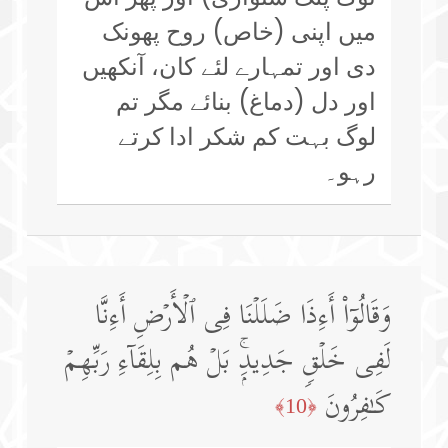
میں اپنی (خاص) روح پھونک
دی اور تمہارے لئے کان، آنکھیں
اور دل (دماغ) بنائے مگر تم
لوگ بہت کم شکر ادا کرتے
رہو۔
وَقَالُوۤا۟ أَءِذَا ضَلَلۡنَا فِی ٱلۡأَرۡضِ أَءِنَّا
لَفِی خَلۡقࣲ جَدِیدِۭۚ بَلۡ هُم بِلِقَاۤءِ رَبِّهِمۡ
كَـٰفِرُونَ
﴿10﴾