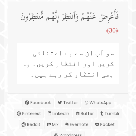
فَأَعۡرِضۡ عَنۡهُمۡ وَٱنتَظِرۡ إِنَّهُم مُّنتَظِرُونَ
﴿30﴾
سو آپ ان سے بے اعتنائی
کریں اور انتظار کریں۔ وہ
بھی انتظار کر رہے ہیں۔
Facebook
Twitter
WhatsApp
Pinterest
LinkedIn
Buffer
Tumblr
Reddit
Mix
Evernote
Pocket
Wordpress