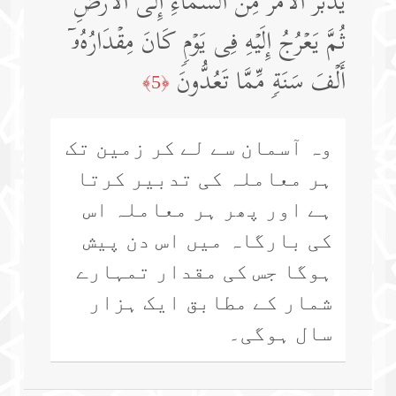
یُدَبِّرُ ٱلۡأَمۡرَ مِنَ ٱلسَّمَاۤءِ إِلَى ٱلۡأَرۡضِ
ثُمَّ یَعۡرُجُ إِلَیۡهِ فِی یَوۡمࣲ كَانَ مِقۡدَارُهُۥۤ
أَلۡفَ سَنَةࣲ مِّمَّا تَعُدُّونَ
﴿5﴾
وہ آسمان سے لے کر زمین تک
ہر معاملہ کی تدبیر کرتا
ہے اور پھر ہر معاملہ اس
کی بارگاہ میں اس دن پیش
ہوگا جس کی مقدار تمہارے
شمار کے مطابق ایک ہزار
سال ہوگی۔