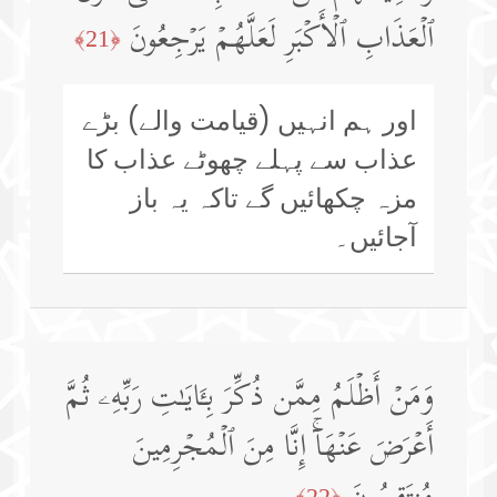
ٱلۡعَذَابِ ٱلۡأَكۡبَرِ لَعَلَّهُمۡ یَرۡجِعُونَ
﴿21﴾
اور ہم انہیں (قیامت والے) بڑے
عذاب سے پہلے چھوٹے عذاب کا
مزہ چکھائیں گے تاکہ یہ باز
آجائیں۔
وَمَنۡ أَظۡلَمُ مِمَّن ذُكِّرَ بِـَٔایَـٰتِ رَبِّهِۦ ثُمَّ
أَعۡرَضَ عَنۡهَاۤۚ إِنَّا مِنَ ٱلۡمُجۡرِمِینَ
﴿22﴾