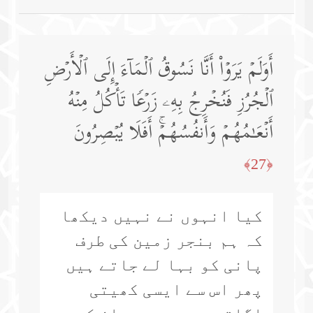
أَوَلَمۡ یَرَوۡا۟ أَنَّا نَسُوقُ ٱلۡمَاۤءَ إِلَى ٱلۡأَرۡضِ
ٱلۡجُرُزِ فَنُخۡرِجُ بِهِۦ زَرۡعࣰا تَأۡكُلُ مِنۡهُ
أَنۡعَـٰمُهُمۡ وَأَنفُسُهُمۡۚ أَفَلَا یُبۡصِرُونَ
﴿27﴾
کیا انہوں نے نہیں دیکھا
کہ ہم بنجر زمین کی طرف
پانی کو بہا لے جاتے ہیں
پھر اس سے ایسی کھیتی