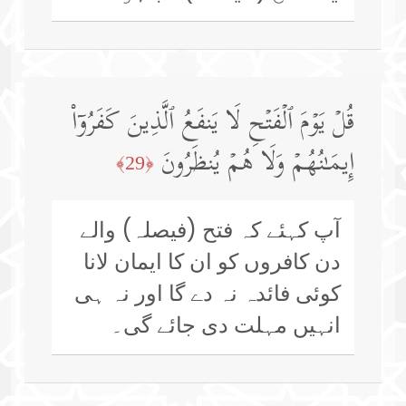
قُلۡ یَوۡمَ ٱلۡفَتۡحِ لَا یَنفَعُ ٱلَّذِینَ كَفَرُوۤا۟
إِیمَـٰنُهُمۡ وَلَا هُمۡ یُنظَرُونَ
﴿29﴾
آپ کہئے کہ فتح (فیصلہ) والے
دن کافروں کو ان کا ایمان لانا
کوئی فائدہ نہ دے گا اور نہ ہی
انہیں مہلت دی جائے گی۔