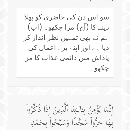
سو اس دن کی حاضری کو بھلا
دینے کا (آج) مزا چکھو۔ (اب)
ہم نے بھی تمہیں نظر انداز کر
دیا ہے اور اپنے برے اعمال کی
پاداش میں دائمی عذاب کا مزہ
چکھو۔
إِنَّمَا یُؤۡمِنُ بِـَٔایَـٰتِنَا ٱلَّذِینَ إِذَا ذُكِّرُوا۟
بِهَا خَرُّوا۟ سُجَّدࣰا وَسَبَّحُوا۟ بِحَمۡدِ