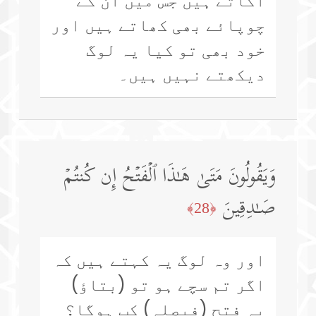
اگاتے ہیں جس میں ان کے
چوپائے بھی کھاتے ہیں اور
خود بھی تو کیا یہ لوگ
دیکھتے نہیں ہیں۔
وَیَقُولُونَ مَتَىٰ هَـٰذَا ٱلۡفَتۡحُ إِن كُنتُمۡ
صَـٰدِقِینَ
﴿28﴾
اور وہ لوگ یہ کہتے ہیں کہ
اگر تم سچے ہو تو (بتاؤ)
یہ فتح (فیصلہ) کب ہوگا؟