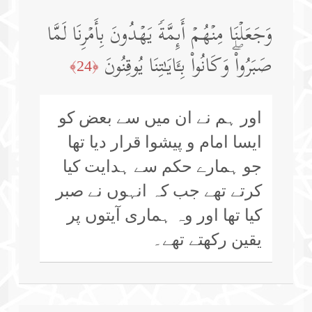
وَجَعَلۡنَا مِنۡهُمۡ أَىِٕمَّةࣰ یَهۡدُونَ بِأَمۡرِنَا لَمَّا
صَبَرُوا۟ۖ وَكَانُوا۟ بِـَٔایَـٰتِنَا یُوقِنُونَ
﴿24﴾
اور ہم نے ان میں سے بعض کو
ایسا امام و پیشوا قرار دیا تھا
جو ہمارے حکم سے ہدایت کیا
کرتے تھے جب کہ انہوں نے صبر
کیا تھا اور وہ ہماری آیتوں پر
یقین رکھتے تھے۔