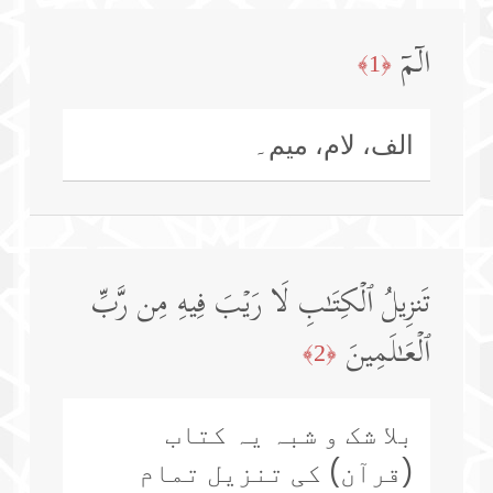
الۤمۤ
﴿1﴾
الف، لام، میم۔
تَنزِیلُ ٱلۡكِتَـٰبِ لَا رَیۡبَ فِیهِ مِن رَّبِّ
ٱلۡعَـٰلَمِینَ
﴿2﴾
بلا شک و شبہ یہ کتاب
(قرآن) کی تنزیل تمام