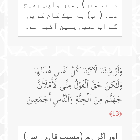
دنیا میں) ہمیں واپس بھیج
دے۔ (اب) ہم نیک کام کریں
گے اب ہمیں یقین آگیا ہے۔
وَلَوۡ شِئۡنَا لَـَٔاتَیۡنَا كُلَّ نَفۡسٍ هُدَىٰهَا
وَلَـٰكِنۡ حَقَّ ٱلۡقَوۡلُ مِنِّی لَأَمۡلَأَنَّ
جَهَنَّمَ مِنَ ٱلۡجِنَّةِ وَٱلنَّاسِ أَجۡمَعِینَ
﴿13﴾
اور اگر ہم (مشیتِ قاہرہ سے)