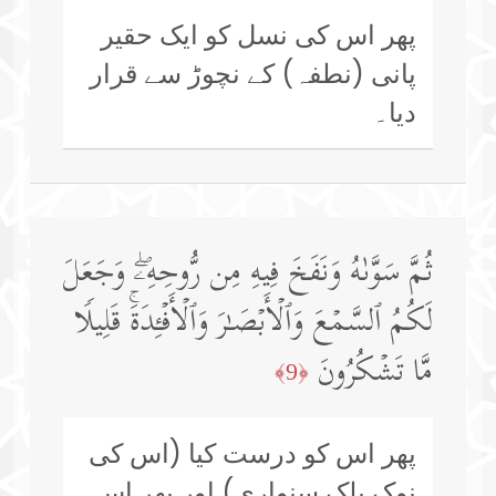
پھر اس کی نسل کو ایک حقیر
پانی (نطفہ) کے نچوڑ سے قرار
دیا۔
ثُمَّ سَوَّىٰهُ وَنَفَخَ فِیهِ مِن رُّوحِهِۦۖ وَجَعَلَ
لَكُمُ ٱلسَّمۡعَ وَٱلۡأَبۡصَـٰرَ وَٱلۡأَفۡـِٔدَةَۚ قَلِیلࣰا
مَّا تَشۡكُرُونَ
﴿9﴾
پھر اس کو درست کیا (اس کی
نوک پلک سنواری) اور پھر اس