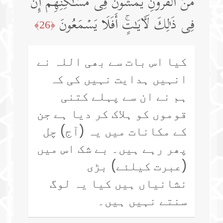
مِّنَ ٱلۡقُرُونِ یَمۡشُونَ فِی مَسَـٰكِنِهِمۡۚ إِنَّ
فِی ذَ ٰ⁠لِكَ لَـَٔایَـٰتٍۚ أَفَلَا یَسۡمَعُونَ
﴿26﴾
کیا اس بات سے بھی اللہ نے
انہیں ہدایت نہیں کی کہ
ہم نے ان سے پہلے کتنی
قوموں کو ہلاک کر دیا ہے جن
کے مکانات میں یہ (آج) چل
پھر رہے ہیں۔ بے شک اس میں
(عبرت کیلئے) بڑی
نشانیاں ہیں کیا یہ لوگ
سنتے نہیں ہیں۔