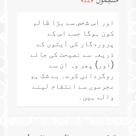
مُنتَقِمُونَ
اور اس شخص سے بڑا ظالم
کون ہوگا جسے اس کے
پروردگار کی آیتوں کے
ذریعہ سے نصیحت کی جائے
(اور) پھر وہ ان سے
روگردانی کرے۔ بے شک ہم
مجرموں سے انتقام لینے
والے ہیں۔