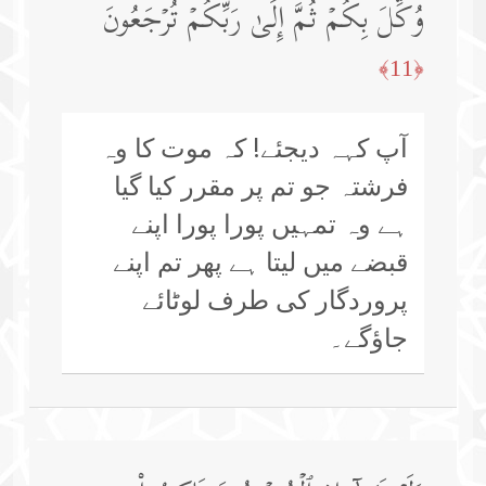
وُكِّلَ بِكُمۡ ثُمَّ إِلَىٰ رَبِّكُمۡ تُرۡجَعُونَ
﴿11﴾
آپ کہہ دیجئے! کہ موت کا وہ
فرشتہ جو تم پر مقرر کیا گیا
ہے وہ تمہیں پورا پورا اپنے
قبضے میں لیتا ہے پھر تم اپنے
پروردگار کی طرف لوٹائے
جاؤگے۔