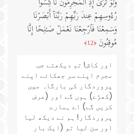
وَلَوۡ تَرَىٰۤ إِذِ ٱلۡمُجۡرِمُونَ نَاكِسُوا۟
رُءُوسِهِمۡ عِندَ رَبِّهِمۡ رَبَّنَاۤ أَبۡصَرۡنَا
وَسَمِعۡنَا فَٱرۡجِعۡنَا نَعۡمَلۡ صَـٰلِحًا إِنَّا
مُوقِنُونَ
﴿12﴾
اور کاش! تم دیکھتے جب
مجرم اپنے سر جھکائے اپنے
پروردگار کی بارگاہ میں
(کھڑے) ہوں گے اور (عرض
کریں گے) اے ہمارے
پروردگار! ہم نے دیکھ لیا
اور سن لیا تو (ایک بار