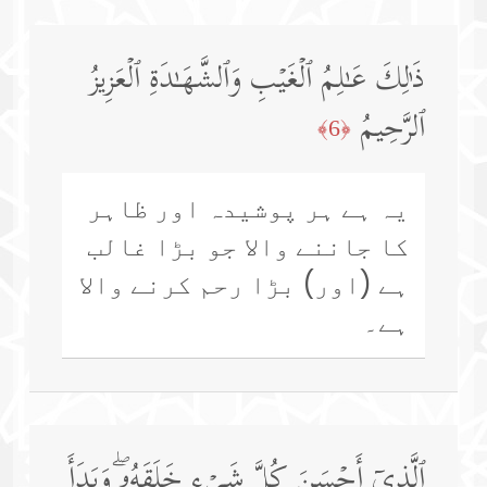
ذَ ٰ⁠لِكَ عَـٰلِمُ ٱلۡغَیۡبِ وَٱلشَّهَـٰدَةِ ٱلۡعَزِیزُ
ٱلرَّحِیمُ
﴿6﴾
یہ ہے ہر پوشیدہ اور ظاہر
کا جاننے والا جو بڑا غالب
ہے (اور) بڑا رحم کرنے والا
ہے۔
ٱلَّذِیۤ أَحۡسَنَ كُلَّ شَیۡءٍ خَلَقَهُۥۖ وَبَدَأَ