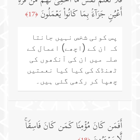
فَلَا تَعۡلَمُ نَفۡسࣱ مَّاۤ أُخۡفِیَ لَهُم مِّن قُرَّةِ
أَعۡیُنࣲ جَزَاۤءَۢ بِمَا كَانُوا۟ یَعۡمَلُونَ
﴿17﴾
پس کوئی شخص نہیں جانتا
کہ ان کے (اچھے) اعمال کے
صلہ میں ان کی آنکھوں کی
ٹھنڈک کی کیا کیا نعمتیں
چھپا کر رکھی گئی ہیں۔
أَفَمَن كَانَ مُؤۡمِنࣰا كَمَن كَانَ فَاسِقࣰاۚ
﴿18﴾