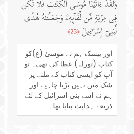
وَلَقَدۡ ءَاتَیۡنَا مُوسَى ٱلۡكِتَـٰبَ فَلَا تَكُن
فِی مِرۡیَةࣲ مِّن لِّقَاۤىِٕهِۦۖ وَجَعَلۡنَـٰهُ هُدࣰى
لِّبَنِیۤ إِسۡرَ ٰ⁠ۤءِیلَ
﴿23﴾
اور بیشک ہم نے موسیٰ (ع)کو
کتاب (توراۃ) عطا کی تھی۔ تو
آپ کو ایسی کتاب کے ملنے پر
شک میں نہیں پڑنا چاہیے اور
ہم نے اسے بنی اسرائیل کے لئے
ذریعۂ ہدایت بنایا تھا۔