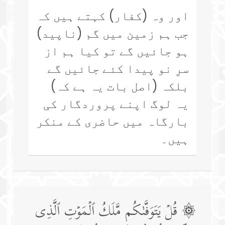
اور وہ (کفار) کہتے ہیں کہ
جب ہم زمین میں گم (ناپید)
ہو جائیں گے تو کیا ہم از
سرِ نو پیدا کئے جائیں گے
بلکہ (اصل بات یہ ہے کہ)
یہ لوگ اپنے پروردگار کی
بارگاہ میں حاضری کے منکر
ہیں۔
۞ قُلۡ یَتَوَفَّىٰكُم مَّلَكُ ٱلۡمَوۡتِ ٱلَّذِی