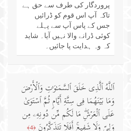
پروردگار کی طرف سے حق ہے
تاکہ آپ اس قوم کو ڈرائیں
جس کے پاس آپ سے پہلے
کوئی ڈرانے والا نہیں آیا۔ شاید
کہ وہ ہدایت پا جائیں۔
ٱللَّهُ ٱلَّذِی خَلَقَ ٱلسَّمَـٰوَ ٰ⁠تِ وَٱلۡأَرۡضَ
وَمَا بَیۡنَهُمَا فِی سِتَّةِ أَیَّامࣲ ثُمَّ ٱسۡتَوَىٰ
عَلَى ٱلۡعَرۡشِۖ مَا لَكُم مِّن دُونِهِۦ مِن
وَلِیࣲّ وَلَا شَفِیعٍۚ أَفَلَا تَتَذَكَّرُونَ
﴿4﴾