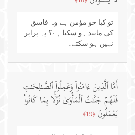
لَّا یَسۡتَوُۥنَ
تو کیا جو مؤمن ہے وہ فاسق
کی مانند ہو سکتا ہے؟ یہ برابر
نہیں ہو سکتے۔
أَمَّا ٱلَّذِینَ ءَامَنُوا۟ وَعَمِلُوا۟ ٱلصَّـٰلِحَـٰتِ
فَلَهُمۡ جَنَّـٰتُ ٱلۡمَأۡوَىٰ نُزُلَۢا بِمَا كَانُوا۟
یَعۡمَلُونَ
﴿19﴾