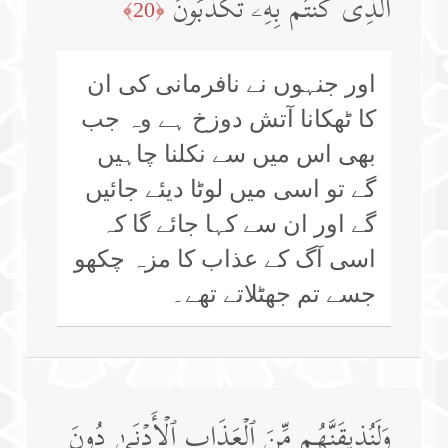
ٱلَّذِی كُنتُم بِهِۦ تُكَذِّبُونَ
﴿20﴾
اور جنہوں نے نافرمانی کی ان
کا ٹھکانا آتش دوزخ ہے وہ جب
بھی اس میں سے نکلنا چاہیں
گے تو اسی میں لوٹا دیئے جائیں
گے اور ان سے کہا جائے گا کہ
اسی آگ کے عذاب کا مزہ چکھو
جسے تم جھٹلاتے تھے۔
وَلَنُذِیقَنَّهُم مِّنَ ٱلۡعَذَابِ ٱلۡأَدۡنَىٰ دُونَ