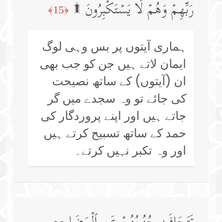
رَبِّهِمۡ وَهُمۡ لَا یَسۡتَكۡبِرُونَ ۩
﴿15﴾
ہماری آیتوں پر بس وہی لوگ
ایمان لاتے ہیں جن کو جب بھی
ان (آیتوں) کے ساتھ نصیحت
کی جائے تو وہ سجدے میں گر
جاتے ہیں اور اپنے پروردگار کی
حمد کے ساتھ تسبیح کرتے ہیں
اور وہ تکبر نہیں کرتے۔