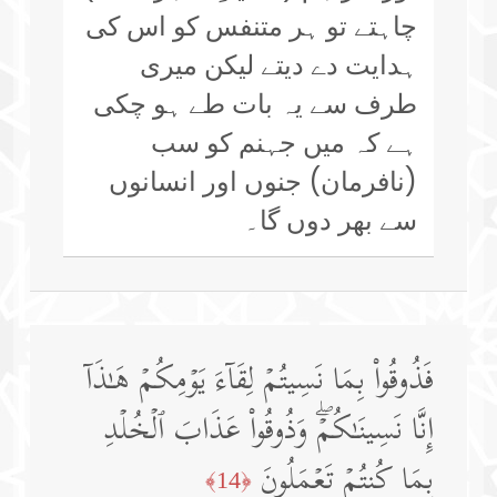
چاہتے تو ہر متنفس کو اس کی
ہدایت دے دیتے لیکن میری
طرف سے یہ بات طے ہو چکی
ہے کہ میں جہنم کو سب
(نافرمان) جنوں اور انسانوں
سے بھر دوں گا۔
فَذُوقُوا۟ بِمَا نَسِیتُمۡ لِقَاۤءَ یَوۡمِكُمۡ هَـٰذَاۤ
إِنَّا نَسِینَـٰكُمۡۖ وَذُوقُوا۟ عَذَابَ ٱلۡخُلۡدِ
بِمَا كُنتُمۡ تَعۡمَلُونَ
﴿14﴾