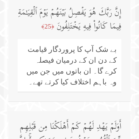
إِنَّ رَبَّكَ هُوَ یَفۡصِلُ بَیۡنَهُمۡ یَوۡمَ ٱلۡقِیَـٰمَةِ
فِیمَا كَانُوا۟ فِیهِ یَخۡتَلِفُونَ
﴿25﴾
بے شک آپ کا پروردگار قیامت
کے دن ان کے درمیان فیصلہ
کرے گا۔ ان باتوں میں جن میں
وہ باہم اختلاف کیا کرتے تھے۔
أَوَلَمۡ یَهۡدِ لَهُمۡ كَمۡ أَهۡلَكۡنَا مِن قَبۡلِهِم