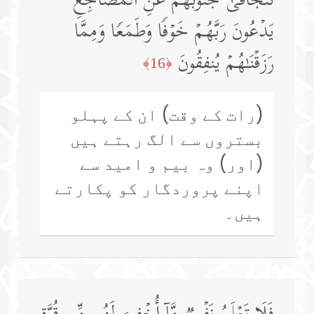
تَتَجَافَىٰ جُنُوبُهُمۡ عَنِ ٱلۡمَضَاجِعِ
یَدۡعُونَ رَبَّهُمۡ خَوۡفࣰا وَطَمَعࣰا وَمِمَّا
رَزَقۡنَـٰهُمۡ یُنفِقُونَ
﴿16﴾
(رات کے وقت) ان کے پہلو
بستروں سے الگ رہتے ہیں
(اور) وہ بیم و امید سے
اپنے پروردگار کو پکارتے
ہیں۔