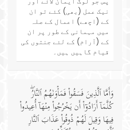
پس جو لوگ ایمان لائے اور
نیک عمل (بھی) کئے تو ان
کے (اچھے) اعمال کے صلہ
میں مہمانی کے طور پر ان
کے (آرام) کے لئے جنتوں کی
قیام گاہیں ہیں۔
وَأَمَّا ٱلَّذِینَ فَسَقُوا۟ فَمَأۡوَىٰهُمُ ٱلنَّارُۖ
كُلَّمَاۤ أَرَادُوۤا۟ أَن یَخۡرُجُوا۟ مِنۡهَاۤ أُعِیدُوا۟
فِیهَا وَقِیلَ لَهُمۡ ذُوقُوا۟ عَذَابَ ٱلنَّارِ