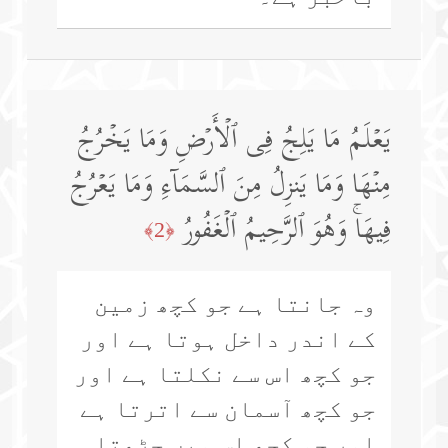
یَعۡلَمُ مَا یَلِجُ فِی ٱلۡأَرۡضِ وَمَا یَخۡرُجُ
مِنۡهَا وَمَا یَنزِلُ مِنَ ٱلسَّمَاۤءِ وَمَا یَعۡرُجُ
فِیهَاۚ وَهُوَ ٱلرَّحِیمُ ٱلۡغَفُورُ
﴿2﴾
وہ جانتا ہے جو کچھ زمین
کے اندر داخل ہوتا ہے اور
جو کچھ اس سے نکلتا ہے اور
جو کچھ آسمان سے اترتا ہے
اور جو کچھ اس میں چڑھتا