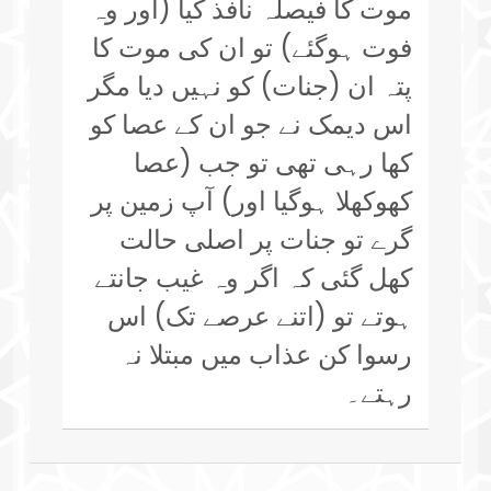
موت کا فیصلہ نافذ کیا (اور وہ
فوت ہوگئے) تو ان کی موت کا
پتہ ان (جنات) کو نہیں دیا مگر
اس دیمک نے جو ان کے عصا کو
کھا رہی تھی تو جب (عصا
کھوکھلا ہوگیا اور) آپ زمین پر
گرے تو جنات پر اصلی حالت
کھل گئی کہ اگر وہ غیب جانتے
ہوتے تو (اتنے عرصے تک) اس
رسوا کن عذاب میں مبتلا نہ
رہتے۔