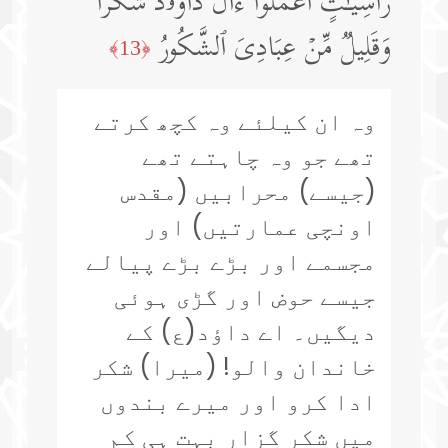
رَّاسِیَـٰتٍۚ ٱعۡمَلُوۤا۟ ءَالَ دَاوُۥدَ شُكۡرࣰاۚ
وَقَلِیلࣱ مِّنۡ عِبَادِیَ ٱلشَّكُورُ
﴿13﴾
وہ ان کیلئے وہ کچھ کرتے
تھے جو وہ چاہتے تھے
(جیسے) محرابیں (مقدس
اونچی عمارتیں) اور
مجسمے اور بڑے بڑے پیالے
جیسے حوض اور گڑی ہوئی
دیگیں۔ اے داؤد(ع) کے
خاندان والو! (میرا) شکر
ادا کرو اور میرے بندوں
میں شکر گزار بہت ہی کم