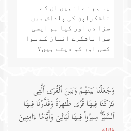
یہ ہم نے انہیں ان کے
ناشکراپن کی پاداش میں
سزا دی اور کیا ہم ایسی
سزا ناشکرے انسان کے سوا
کسی اور کو دیتے ہیں؟
وَجَعَلۡنَا بَیۡنَهُمۡ وَبَیۡنَ ٱلۡقُرَى ٱلَّتِی
بَـٰرَكۡنَا فِیهَا قُرࣰى ظَـٰهِرَةࣰ وَقَدَّرۡنَا فِیهَا
ٱلسَّیۡرَۖ سِیرُوا۟ فِیهَا لَیَالِیَ وَأَیَّامًا ءَامِنِینَ
﴿18﴾