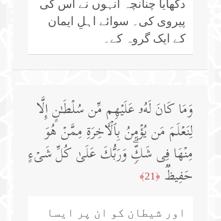
دکھایا چنانچہ انہوں نے اس کی
پیروی کی۔ سوائے اہلِ ایمان
کے ایک گروہ کے۔
وَمَا كَانَ لَهُۥ عَلَیۡهِم مِّن سُلۡطَـٰنٍ إِلَّا
لِنَعۡلَمَ مَن یُؤۡمِنُ بِٱلۡـَٔاخِرَةِ مِمَّنۡ هُوَ
مِنۡهَا فِی شَكࣲّۗ وَرَبُّكَ عَلَىٰ كُلِّ شَیۡءٍ
حَفِیظࣱ
﴿21﴾
اور شیطان کو ان پر ایسا