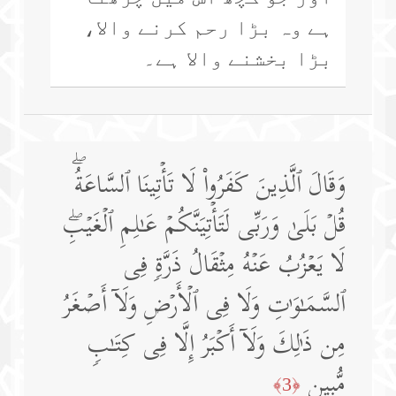
ہے وہ بڑا رحم کرنے والا،
بڑا بخشنے والا ہے۔
وَقَالَ ٱلَّذِینَ كَفَرُوا۟ لَا تَأۡتِینَا ٱلسَّاعَةُۖ
قُلۡ بَلَىٰ وَرَبِّی لَتَأۡتِیَنَّكُمۡ عَـٰلِمِ ٱلۡغَیۡبِۖ
لَا یَعۡزُبُ عَنۡهُ مِثۡقَالُ ذَرَّةࣲ فِی
ٱلسَّمَـٰوَ ٰ⁠تِ وَلَا فِی ٱلۡأَرۡضِ وَلَاۤ أَصۡغَرُ
مِن ذَ ٰ⁠لِكَ وَلَاۤ أَكۡبَرُ إِلَّا فِی كِتَـٰبࣲ
مُّبِینࣲ
﴿3﴾