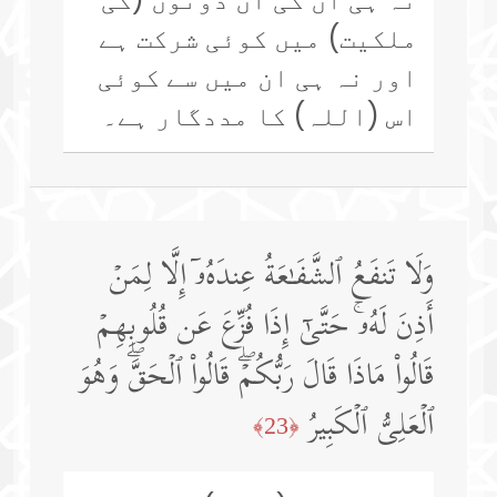
ملکیت) میں کوئی شرکت ہے
اور نہ ہی ان میں سے کوئی
اس (اللہ) کا مددگار ہے۔
وَلَا تَنفَعُ ٱلشَّفَـٰعَةُ عِندَهُۥۤ إِلَّا لِمَنۡ
أَذِنَ لَهُۥۚ حَتَّىٰۤ إِذَا فُزِّعَ عَن قُلُوبِهِمۡ
قَالُوا۟ مَاذَا قَالَ رَبُّكُمۡۖ قَالُوا۟ ٱلۡحَقَّۖ وَهُوَ
ٱلۡعَلِیُّ ٱلۡكَبِیرُ
﴿23﴾