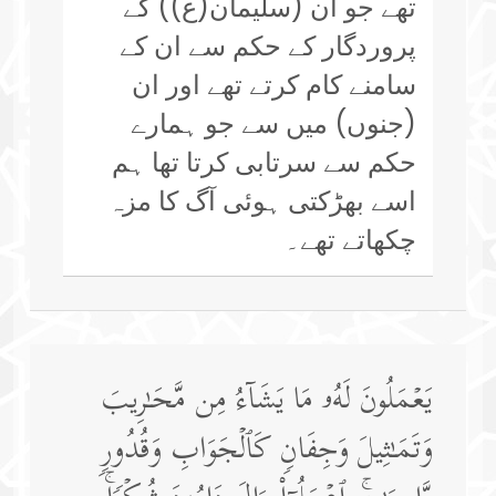
تھے جو ان (سلیمان(ع)) کے
پروردگار کے حکم سے ان کے
سامنے کام کرتے تھے اور ان
(جنوں) میں سے جو ہمارے
حکم سے سرتابی کرتا تھا ہم
اسے بھڑکتی ہوئی آگ کا مزہ
چکھاتے تھے۔
یَعۡمَلُونَ لَهُۥ مَا یَشَاۤءُ مِن مَّحَـٰرِیبَ
وَتَمَـٰثِیلَ وَجِفَانࣲ كَٱلۡجَوَابِ وَقُدُورࣲ