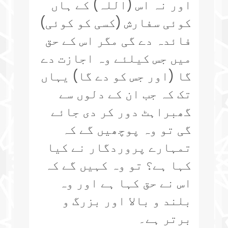
اور نہ اس (اللہ) کے ہاں
کوئی سفارش (کسی کو کوئی)
فائدہ دے گی مگر اس کے حق
میں جس کیلئے وہ اجازت دے
گا (اور جس کو دے گا) یہاں
تک کہ جب ان کے دلوں سے
گھبراہٹ دور کر دی جائے
گی تو وہ پوچھیں گے کہ
تمہارے پروردگار نے کیا
کہا ہے؟ تو وہ کہیں گے کہ
اس نے حق کہا ہے اور وہ
بلند و بالا اور بزرگ و
برتر ہے۔