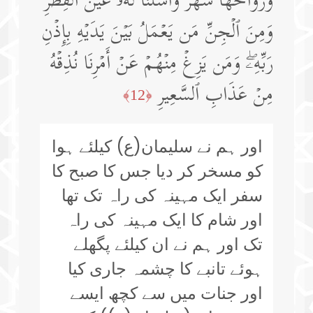
وَرَوَاحُهَا شَهۡرࣱۖ وَأَسَلۡنَا لَهُۥ عَیۡنَ ٱلۡقِطۡرِۖ
وَمِنَ ٱلۡجِنِّ مَن یَعۡمَلُ بَیۡنَ یَدَیۡهِ بِإِذۡنِ
رَبِّهِۦۖ وَمَن یَزِغۡ مِنۡهُمۡ عَنۡ أَمۡرِنَا نُذِقۡهُ
مِنۡ عَذَابِ ٱلسَّعِیرِ
﴿12﴾
اور ہم نے سلیمان(ع) کیلئے ہوا
کو مسخر کر دیا جس کا صبح کا
سفر ایک مہینہ کی راہ تک تھا
اور شام کا ایک مہینہ کی راہ
تک اور ہم نے ان کیلئے پگھلے
ہوئے تانبے کا چشمہ جاری کیا
اور جنات میں سے کچھ ایسے