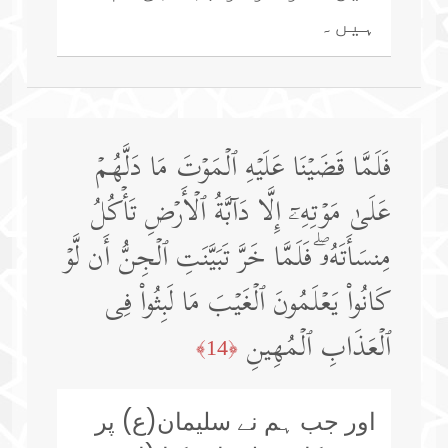
ہیں۔
فَلَمَّا قَضَیۡنَا عَلَیۡهِ ٱلۡمَوۡتَ مَا دَلَّهُمۡ
عَلَىٰ مَوۡتِهِۦۤ إِلَّا دَاۤبَّةُ ٱلۡأَرۡضِ تَأۡكُلُ
مِنسَأَتَهُۥۖ فَلَمَّا خَرَّ تَبَیَّنَتِ ٱلۡجِنُّ أَن لَّوۡ
كَانُوا۟ یَعۡلَمُونَ ٱلۡغَیۡبَ مَا لَبِثُوا۟ فِی
ٱلۡعَذَابِ ٱلۡمُهِینِ
﴿14﴾
اور جب ہم نے سلیمان(ع) پر