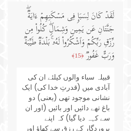
لَقَدۡ كَانَ لِسَبَإࣲ فِی مَسۡكَنِهِمۡ ءَایَةࣱۖ
جَنَّتَانِ عَن یَمِینࣲ وَشِمَالࣲۖ كُلُوا۟ مِن
رِّزۡقِ رَبِّكُمۡ وَٱشۡكُرُوا۟ لَهُۥۚ بَلۡدَةࣱ طَیِّبَةࣱ
وَرَبٌّ غَفُورࣱ
﴿15﴾
قبیلہ سباء والوں کیلئے ان کی
آبادی میں (قدرتِ خدا کی) ایک
نشانی موجود تھی (یعنی) دو
باغ تھے دائیں اور بائیں (اور ان
سے کہہ دیا گیا) کہ اپنے
پروردگار کے رزق سے کھاؤ اور