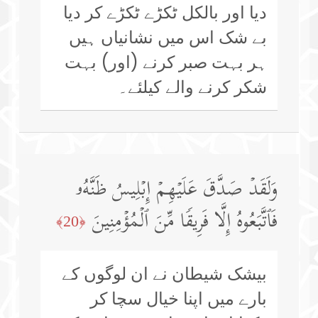
دیا اور بالکل ٹکڑے ٹکڑے کر دیا
بے شک اس میں نشانیاں ہیں
ہر بہت صبر کرنے (اور) بہت
شکر کرنے والے کیلئے۔
وَلَقَدۡ صَدَّقَ عَلَیۡهِمۡ إِبۡلِیسُ ظَنَّهُۥ
فَٱتَّبَعُوهُ إِلَّا فَرِیقࣰا مِّنَ ٱلۡمُؤۡمِنِینَ
﴿20﴾
بیشک شیطان نے ان لوگوں کے
بارے میں اپنا خیال سچا کر