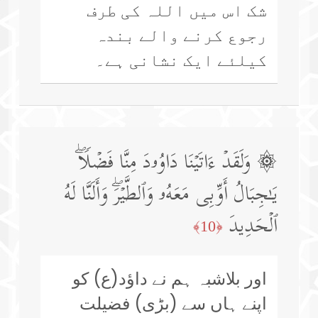
شک اس میں اللہ کی طرف
رجوع کرنے والے بندہ
کیلئے ایک نشانی ہے۔
۞ وَلَقَدۡ ءَاتَیۡنَا دَاوُۥدَ مِنَّا فَضۡلࣰاۖ
یَـٰجِبَالُ أَوِّبِی مَعَهُۥ وَٱلطَّیۡرَۖ وَأَلَنَّا لَهُ
ٱلۡحَدِیدَ
﴿10﴾
اور بلاشبہ ہم نے داؤد(ع) کو
اپنے ہاں سے (بڑی) فضیلت