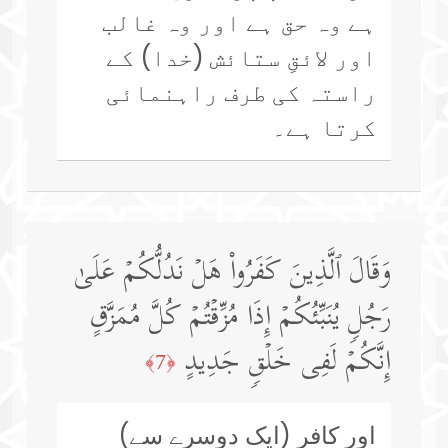
ہے وہ حق ہے اور وہ غالب
اور لائقِ ستائش (خدا) کے
راستہ کی طرف راہنمائی
کرتا ہے۔
وَقَالَ ٱلَّذِینَ كَفَرُوا۟ هَلۡ نَدُلُّكُمۡ عَلَىٰ
رَجُلࣲ یُنَبِّئُكُمۡ إِذَا مُزِّقۡتُمۡ كُلَّ مُمَزَّقٍ
إِنَّكُمۡ لَفِی خَلۡقࣲ جَدِیدٍ
﴿7﴾
اور کافر (ایک دوسرے سے)