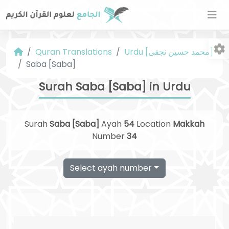
Urdu [محمد حسین نجفی]
Quran Translations
Saba [Saba]
Surah Saba [Saba] in Urdu
Surah
Saba [Saba]
Ayah
54
Location
Makkah
Fo
Number
34
Select ayah number