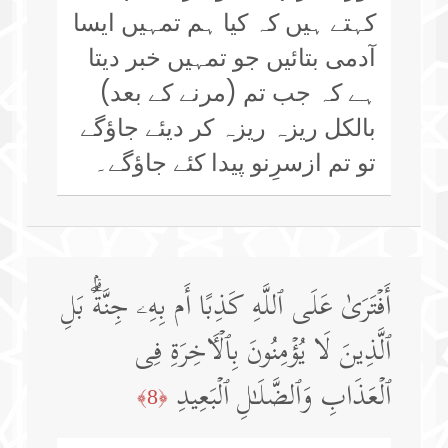
کہتے ہیں کہ کیا ہم تمہیں ایسا
آدمی بتائیں جو تمہیں خبر دیتا
ہے کہ جب تم (مرنے کے بعد)
بالکل ریزہ ریزہ کر دیئے جاؤگے
تو تم ازسرِنو پیدا کئے جاؤگے۔
أَفۡتَرَىٰ عَلَى ٱللَّهِ كَذِبًا أَم بِهِۦ جِنَّةُۢۗ بَلِ
ٱلَّذِینَ لَا یُؤۡمِنُونَ بِٱلۡـَٔاخِرَةِ فِی
ٱلۡعَذَابِ وَٱلضَّلَـٰلِ ٱلۡبَعِیدِ
﴿8﴾