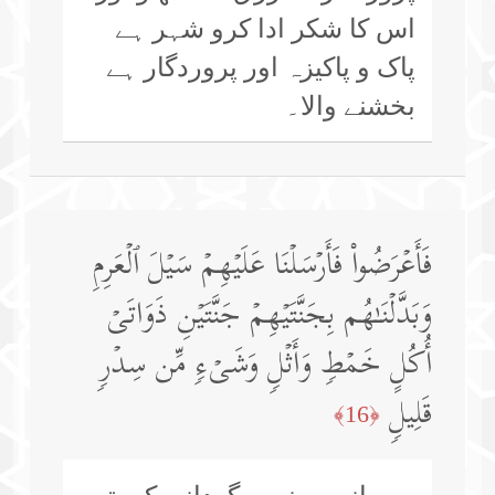
اس کا شکر ادا کرو شہر ہے
پاک و پاکیزہ اور پروردگار ہے
بخشنے والا۔
فَأَعۡرَضُوا۟ فَأَرۡسَلۡنَا عَلَیۡهِمۡ سَیۡلَ ٱلۡعَرِمِ
وَبَدَّلۡنَـٰهُم بِجَنَّتَیۡهِمۡ جَنَّتَیۡنِ ذَوَاتَیۡ
أُكُلٍ خَمۡطࣲ وَأَثۡلࣲ وَشَیۡءࣲ مِّن سِدۡرࣲ
قَلِیلࣲ
﴿16﴾