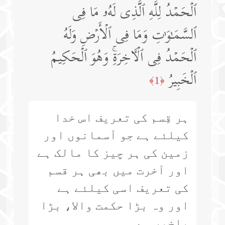
ٱلۡحَمۡدُ لِلَّهِ ٱلَّذِی لَهُۥ مَا فِی
ٱلسَّمَـٰوَ ٰ⁠تِ وَمَا فِی ٱلۡأَرۡضِ وَلَهُ
ٱلۡحَمۡدُ فِی ٱلۡـَٔاخِرَةِۚ وَهُوَ ٱلۡحَكِیمُ
ٱلۡخَبِیرُ
﴿1﴾
ہر قِسم کی تعریف اس خدا
کیلئے ہے جو آسمانوں اور
زمین کی ہر چیز کا مالک ہے
اور آخرت میں بھی ہر قسم
کی تعریف اسی کیلئے ہے
اور وہ بڑا حکمت والا، بڑا
باخبر ہے۔