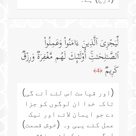
لِّیَجۡزِیَ ٱلَّذِینَ ءَامَنُوا۟ وَعَمِلُوا۟
ٱلصَّـٰلِحَـٰتِۚ أُو۟لَـٰۤىِٕكَ لَهُم مَّغۡفِرَةࣱ وَرِزۡقࣱ
كَرِیمࣱ
﴿4﴾
(اور قیامت اس لئے آئے گی)
تاکہ خدا ان لوگوں کو جزا
دے جو ایمان لائے اور نیک
عمل کئے یہی وہ (خوش قسمت)
لوگ ہیں جن کیلئے بخشش