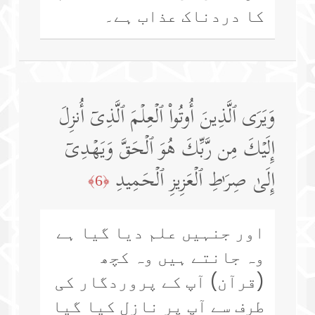
کا دردناک عذاب ہے۔
وَیَرَى ٱلَّذِینَ أُوتُوا۟ ٱلۡعِلۡمَ ٱلَّذِیۤ أُنزِلَ
إِلَیۡكَ مِن رَّبِّكَ هُوَ ٱلۡحَقَّ وَیَهۡدِیۤ
إِلَىٰ صِرَ ٰ⁠طِ ٱلۡعَزِیزِ ٱلۡحَمِیدِ
﴿6﴾
اور جنہیں علم دیا گیا ہے
وہ جانتے ہیں وہ کچھ
(قرآن) آپ کے پروردگار کی
طرف سے آپ پر نازل کیا گیا