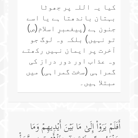
کیا یہ اللہ پر جھوٹا
بہتان باندھتا ہے یا اسے
جنون ہے (پیغمبرِ اسلام(ص)
تو نہیں) بلکہ وہ لوگ جو
آخرت پر ایمان نہیں رکھتے
وہ عذاب اور دور دراز کی
گمراہی (سخت گمراہی) میں
مبتلا ہیں۔
أَفَلَمۡ یَرَوۡا۟ إِلَىٰ مَا بَیۡنَ أَیۡدِیهِمۡ وَمَا