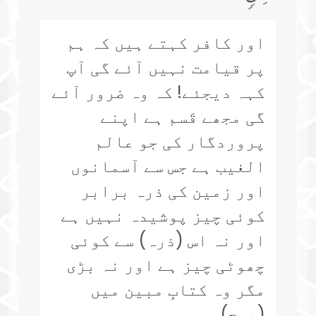
اور کافر کہتے ہیں کہ ہم
پر قیامت نہیں آئے گی آپ
کہہ دیجئے! کہ وہ ضرور آئے
گی مجھے قَسم ہے اپنے
پروردگار کی جو عالم
الغیب ہے جس سے آسمانوں
اور زمین کی ذرہ برابر
کوئی چیز پوشیدہ نہیں ہے
اور نہ اس (ذرہ) سے کوئی
چھوٹی چیز ہے اور نہ بڑی
مگر وہ کتابِ مبین میں
(درج) ہے۔