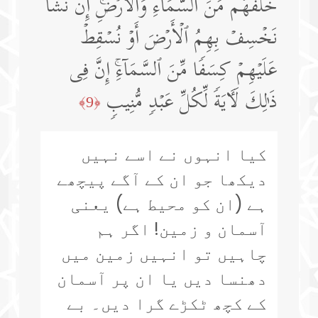
خَلۡفَهُم مِّنَ ٱلسَّمَاۤءِ وَٱلۡأَرۡضِۚ إِن نَّشَأۡ
نَخۡسِفۡ بِهِمُ ٱلۡأَرۡضَ أَوۡ نُسۡقِطۡ
عَلَیۡهِمۡ كِسَفࣰا مِّنَ ٱلسَّمَاۤءِۚ إِنَّ فِی
ذَ ٰ⁠لِكَ لَـَٔایَةࣰ لِّكُلِّ عَبۡدࣲ مُّنِیبࣲ
﴿9﴾
کیا انہوں نے اسے نہیں
دیکھا جو ان کے آگے پیچھے
ہے (ان کو محیط ہے) یعنی
آسمان و زمین! اگر ہم
چاہیں تو انہیں زمین میں
دھنسا دیں یا ان پر آسمان
کے کچھ ٹکڑے گرا دیں۔ بے