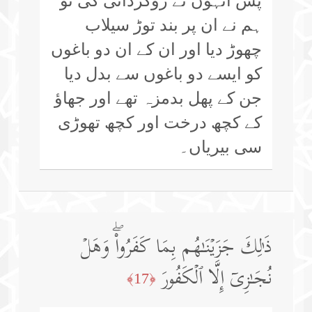
پس انہوں نے روگردانی کی تو
ہم نے ان پر بند توڑ سیلاب
چھوڑ دیا اور ان کے ان دو باغوں
کو ایسے دو باغوں سے بدل دیا
جن کے پھل بدمزہ تھے اور جھاؤ
کے کچھ درخت اور کچھ تھوڑی
سی بیریاں۔
ذَ ٰ⁠لِكَ جَزَیۡنَـٰهُم بِمَا كَفَرُوا۟ۖ وَهَلۡ
نُجَـٰزِیۤ إِلَّا ٱلۡكَفُورَ
﴿17﴾