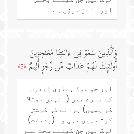
اور باعزت رزق ہے۔
وَٱلَّذِینَ سَعَوۡ فِیۤ ءَایَـٰتِنَا مُعَـٰجِزِینَ
أُو۟لَـٰۤىِٕكَ لَهُمۡ عَذَابࣱ مِّن رِّجۡزٍ أَلِیمࣱ
﴿5﴾
اور جو لوگ ہماری آیتوں
کے بارے میں (انہیں جھٹلا
کر ہمیں) ہرانے کی کوشش
کرتے ہیں یہی وہ (بدبخت)
لوگ ہیں جن کیلئے سخت قسم