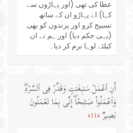
عطا کی تھی (اور پہاڑوں سے
کہا) اے پہاڑو ان کے ساتھ
تسبیح کرو اور پرندوں کو بھی
(یہی حکم دیا) اور ہم نے ان
کیلئے لوہا نرم کر دیا۔
أَنِ ٱعۡمَلۡ سَـٰبِغَـٰتࣲ وَقَدِّرۡ فِی ٱلسَّرۡدِۖ
وَٱعۡمَلُوا۟ صَـٰلِحًاۖ إِنِّی بِمَا تَعۡمَلُونَ
بَصِیرࣱ
﴿11﴾