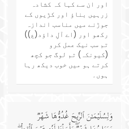
اور ان سے کہا کہ کشادہ
زرہیں بناؤ اور کڑیوں کے
جوڑنے میں مناسب اندازہ
رکھو اور (اے آلِ داؤد(ع))
تم سب نیک عمل کرو
(کیونکہ) تم لوگ جو کچھ
کرتے ہو میں خوب دیکھ رہا
ہوں۔
وَلِسُلَیۡمَـٰنَ ٱلرِّیحَ غُدُوُّهَا شَهۡرࣱ