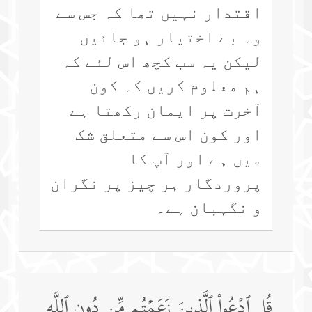
اقتدار نہیں تھا کہ جس سے
وہ بے اختیار ہو جائیں
لیکن یہ سب کچھ اس لئے کہ
ہم معلوم کریں کہ کون
آخرت پر ایمان رکھتا ہے
اور کون اس سے متعلق شک
میں ہے اور آپ کا
پروردگار ہر چیز پر نگران
و نگہبان ہے۔
قُلِ ٱدۡعُوا۟ ٱلَّذِینَ زَعَمۡتُم مِّن دُونِ ٱللَّهِ