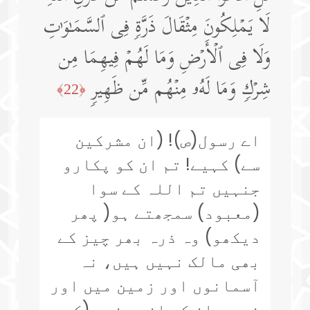
لَا یَمۡلِكُونَ مِثۡقَالَ ذَرَّةࣲ فِی ٱلسَّمَـٰوَ ٰ⁠تِ
وَلَا فِی ٱلۡأَرۡضِ وَمَا لَهُمۡ فِیهِمَا مِن
شِرۡكࣲ وَمَا لَهُۥ مِنۡهُم مِّن ظَهِیرࣲ
﴿22﴾
اے رسول(ص)! (ان مشرکین
سے) کہیے! تم ان کو پکارو
جنہیں تم اللہ کے سوا
(معبود) سمجھتے ہو( پھر
دیکھو) وہ ذرہ بھر چیز کے
بھی مالک نہیں ہیں، نہ
آسمانوں اور زمین میں اور
نہ ہی ان کی ان دونوں (کی