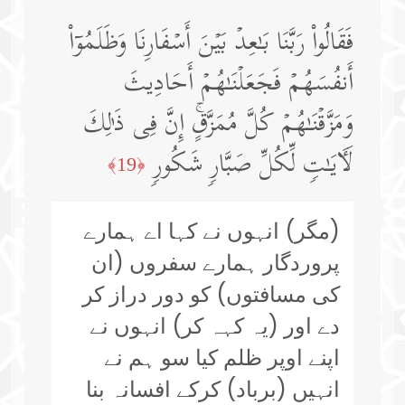
فَقَالُوا۟ رَبَّنَا بَـٰعِدۡ بَیۡنَ أَسۡفَارِنَا وَظَلَمُوۤا۟
أَنفُسَهُمۡ فَجَعَلۡنَـٰهُمۡ أَحَادِیثَ
وَمَزَّقۡنَـٰهُمۡ كُلَّ مُمَزَّقٍۚ إِنَّ فِی ذَ ٰ⁠لِكَ
لَـَٔایَـٰتࣲ لِّكُلِّ صَبَّارࣲ شَكُورࣲ
﴿19﴾
(مگر) انہوں نے کہا اے ہمارے
پروردگار ہمارے سفروں (ان
کی مسافتوں) کو دور دراز کر
دے اور (یہ کہہ کر) انہوں نے
اپنے اوپر ظلم کیا سو ہم نے
انہیں (برباد) کرکے افسانہ بنا