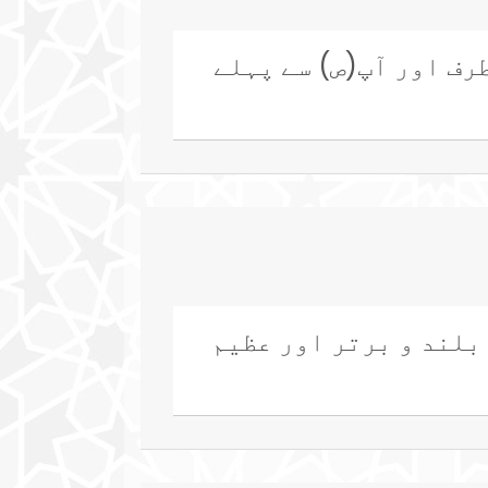
طرف اور آپ(ص) سے پہلے
 بلند و برتر اور عظیم