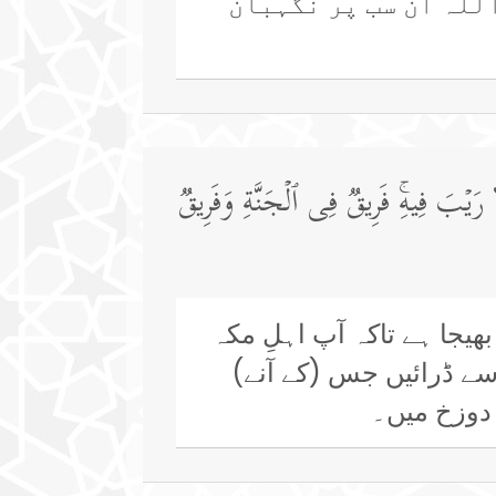
للہ ان سب پر نگہبان
لَا رَیۡبَ فِیهِۚ فَرِیقࣱ فِی ٱلۡجَنَّةِ وَفَرِیقࣱ
یجا ہے تاکہ آپ اہلِ مکہ
 سے ڈرائیں جس (کے آنے)
 دوزخ میں۔