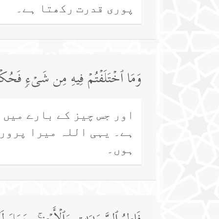
پوری قدرت رکھتا ہے۔
وَمَا ٱخۡتَلَفۡتُمۡ فِیهِ مِن شَیۡءࣲ فَحُكۡمُهُۥۤ
اور جس چیز کے بارے میں 
ہے۔ یہی اللہ میرا پرورد
ہوں۔