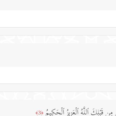
 مِن قَبۡلِكَ ٱللَّهُ ٱلۡعَزِیزُ ٱلۡحَكِیمُ
﴿3﴾