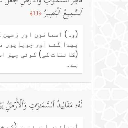
فَاطِرُ ٱلسَّمَـٰوَ ٰ⁠تِ وَٱلۡأَرۡضِۚ جَعَلَ لَك
ٱلسَّمِیعُ ٱلۡبَصِیرُ
﴿11﴾
(وہ) آسمانوں اور زمین ک
پیدا کئے اور چوپایوں می
(کائنات کی) کوئی چیز اس 
ہے۔
لَهُۥ مَقَالِیدُ ٱلسَّمَـٰوَ ٰ⁠تِ وَٱلۡأَرۡضِۖ یَ
آسمانوں اور زمین (کے خز