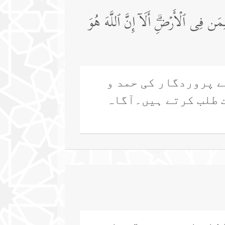
لِمَن فِی ٱلۡأَرۡضِۗ أَلَاۤ إِنَّ ٱللَّهَ هُوَ
 پروردگار کی حمد و
ت طلب کرتے ہیں۔آگاہ