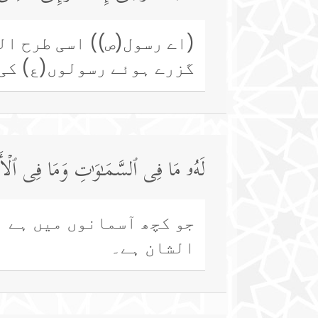
(اے رسول(ص)) اسی طرح الل
گزرے ہوئے رسولوں(ع) کی 
لَهُۥ مَا فِی ٱلسَّمَـٰوَ ٰ⁠تِ وَمَا فِی ٱلۡأَر
جو کچھ آسمانوں میں ہے ا
الشان ہے۔