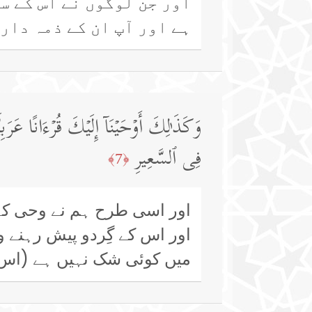
اور جن لوگوں نے اس کے س
ہے اور آپ ان کے ذمہ دار
وَكَذَ ٰ⁠لِكَ أَوۡحَیۡنَاۤ إِلَیۡكَ قُرۡءَانًا عَرَ
فِی ٱلسَّعِیرِ
﴿7﴾
اور اسی طرح ہم نے وحی کے 
اور اس کے گِردو پیش رہنے و
میں کوئی شک نہیں ہے (اس د