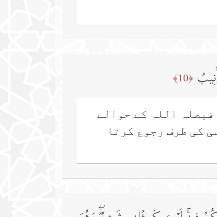
ُنِیبُ
﴿10﴾
 فیصلہ اللہ کے حوالے
ی کی طرف رجوع کرتا