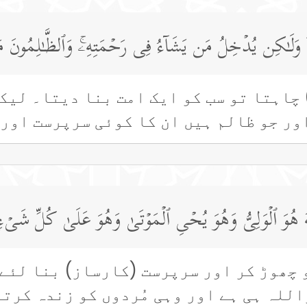
حِدَةࣰ وَلَـٰكِن یُدۡخِلُ مَن یَشَاۤءُ فِی رَحۡمَتِهِۦۚ وَٱلظَّـٰلِمُونَ 
چاہتا تو سب کو ایک امت بنا دیتا۔ لیک
ور جو ظالم ہیں ان کا کوئی سرپرست اور
للَّهُ هُوَ ٱلۡوَلِیُّ وَهُوَ یُحۡیِ ٱلۡمَوۡتَىٰ وَهُوَ عَلَىٰ كُلِّ شَیۡءࣲ
 چھوڑ کر اور سرپرست (کارساز) بنا لئے 
للہ ہی ہے اور وہی مُردوں کو زندہ کرتا