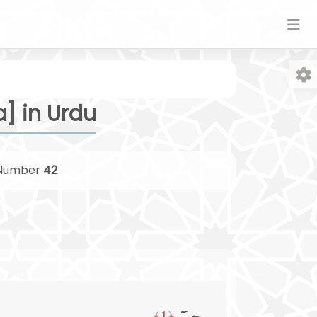
] in Urdu
Number
42
Fo
﴿1﴾