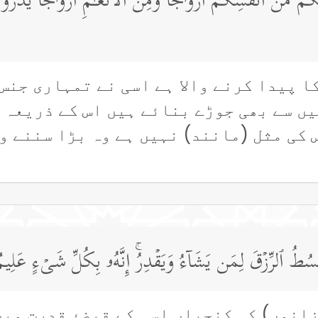
ُم مِّنۡ أَنفُسِكُمۡ أَزۡوَ ٰ⁠جࣰا وَمِنَ ٱلۡأَنۡعَـٰمِ أَزۡوَ ٰ⁠جࣰا یَذۡرَ
ا پیدا کرنے والا ہے اسی نے تمہاری جنس
ں سے بھی جوڑے بنائے ہیں اس کے ذریعہ س
کی مثل (مانند) نہیں ہے وہ بڑا سننے وا
بۡسُطُ ٱلرِّزۡقَ لِمَن یَشَاۤءُ وَیَقۡدِرُۚ إِنَّهُۥ بِكُلِّ شَیۡءٍ عَلِیم
انوں) کی کنجیاں اسی کے قبضۂ قدرت میں