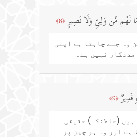
مَا لَهُم مِّن وَلِیࣲّ وَلَا نَصِیرٍ
﴿8﴾
ن وہ جسے چاہتا ہے اپنی
 مددگار نہیں ہے۔
 قَدِیرࣱ
﴿9﴾
ہیں (حالانکہ) حقیقی
 ہے اور وہ ہر چیز پر