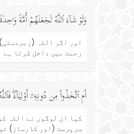
وَلَوۡ شَاۤءَ ٱللَّهُ لَجَعَلَهُمۡ أُمَّةࣰ وَ ٰ⁠
اور اگر اللہ (زبردستی) 
رحمت میں داخل کرتا ہے ا
أَمِ ٱتَّخَذُوا۟ مِن دُونِهِۦۤ أَوۡلِیَاۤءَۖ فَٱ
کیا ان لوگوں نے اللہ کو
سرپرست (اور کارساز) توا