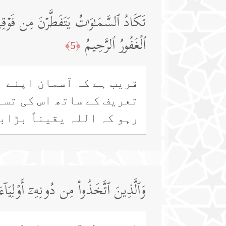
تَكَادُ ٱلسَّمَـٰوَ ٰ⁠تُ یَتَفَطَّرۡنَ مِن فَوۡقِه
ٱلۡغَفُورُ ٱلرَّحِیمُ
﴿5﴾
قریب ہے کہ آسمان اپنے ا
تعریف کے ساتھ اس کی تسب
رہو کہ اللہ یقیناً بڑاب
وَٱلَّذِینَ ٱتَّخَذُوا۟ مِن دُونِهِۦۤ أَوۡلِیَاۤ