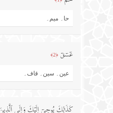
حمۤ
حا۔ میم۔
عۤسۤقۤ
﴿2﴾
عین۔ سین۔ قاف۔
كَذَ ٰ⁠لِكَ یُوحِیۤ إِلَیۡكَ وَإِلَى ٱلَّذِینَ