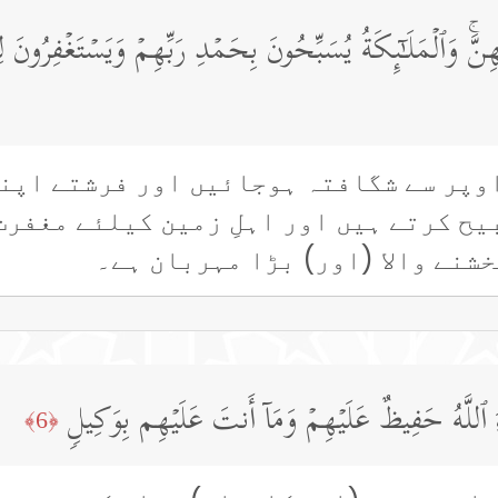
ِنَّۚ وَٱلۡمَلَـٰۤىِٕكَةُ یُسَبِّحُونَ بِحَمۡدِ رَبِّهِمۡ وَیَسۡتَغۡفِرُونَ 
وپر سے شگافتہ ہوجائیں اور فرشتے اپنے
یح کرتے ہیں اور اہلِ زمین کیلئے مغفر
خشنے والا (اور) بڑا مہربان ہے۔
ءَ ٱللَّهُ حَفِیظٌ عَلَیۡهِمۡ وَمَاۤ أَنتَ عَلَیۡهِم بِوَكِیلࣲ
﴿6﴾