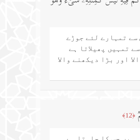
ؤُكُمۡ فِیهِۚ لَیۡسَ كَمِثۡلِهِۦ شَیۡءࣱۖ وَهُوَ
 سے تمہارے لئے جوڑے
ے تمہیں پھیلاتا ہے
لا اور بڑا دیکھنے والا
ࣱ
﴿12﴾
 ہیں جس کا چاہتا ہے