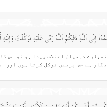
 إِلَى ٱللَّهِۚ ذَ ٰ⁠لِكُمُ ٱللَّهُ رَبِّی عَلَیۡهِ تَوَكَّلۡتُ وَإِلَیۡهِ أ
تمہارے درمیان اختلاف پیدا ہو تو اس کا
گار ہے جس پرمیں توکل کرتا ہوں اور اس