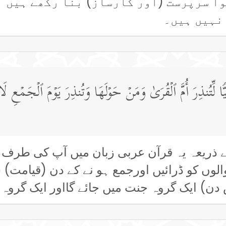
وا سرپرست (اور کارساز) بنا رکھے ہیں ا
 نہیں ہیں۔
بِیࣰّا لِّتُنذِرَ أُمَّ ٱلۡقُرَىٰ وَمَنۡ حَوۡلَهَا وَتُنذِرَ یَوۡمَ ٱلۡجَمۡعِ 
ذریعہ یہ قرآن عربی زبان میں آپ کی طرف بھ
الوں کو ڈرائیں اورجمع ہو نے کے دن (قیامت)
ن) ایک گروہ جنت میں جائے گااور ایک گروہ