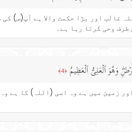
ہ غالب اور بڑا حکمت والا ہے آپ(ص) کی 
طرف وحی کرتا رہا ہے۔
ۡضِۖ وَهُوَ ٱلۡعَلِیُّ ٱلۡعَظِیمُ
﴿4﴾
ور زمین میں ہے وہ اسی (اللہ) کا ہے وہ