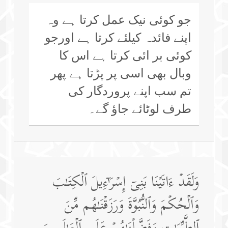
جو کوئی نیک عمل کرتا ہے وہ
اپنے فائدہ کیلئے کرتا ہے اورجو
کوئی بر ائی کرتا ہے اس کا
وبال بھی اسی پر پڑتا ہے پھر
تم سب اپنے پروردگار کی
طرف لوٹائے جاؤ گے۔
وَلَقَدۡ ءَاتَیۡنَا بَنِیۤ إِسۡرَ ٰ⁠ۤءِیلَ ٱلۡكِتَـٰبَ
وَٱلۡحُكۡمَ وَٱلنُّبُوَّةَ وَرَزَقۡنَـٰهُم مِّنَ