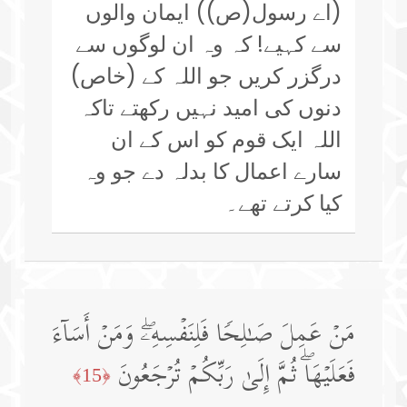
(اے رسول(ص)) ایمان والوں
سے کہیے! کہ وہ ان لوگوں سے
درگزر کریں جو اللہ کے (خاص)
دنوں کی امید نہیں رکھتے تاکہ
اللہ ایک قوم کو اس کے ان
سارے اعمال کا بدلہ دے جو وہ
کیا کرتے تھے۔
مَنۡ عَمِلَ صَـٰلِحࣰا فَلِنَفۡسِهِۦۖ وَمَنۡ أَسَاۤءَ
فَعَلَیۡهَاۖ ثُمَّ إِلَىٰ رَبِّكُمۡ تُرۡجَعُونَ
﴿15﴾