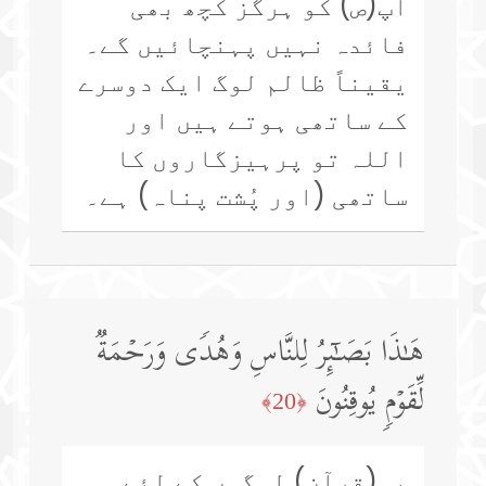
آپ(ص) کو ہرگز کچھ بھی
فائدہ نہیں پہنچائیں گے۔
یقیناً ظالم لوگ ایک دوسرے
کے ساتھی ہوتے ہیں اور
اللہ تو پرہیزگاروں کا
ساتھی (اور پُشت پناہ) ہے۔
هَـٰذَا بَصَـٰۤىِٕرُ لِلنَّاسِ وَهُدࣰى وَرَحۡمَةࣱ
لِّقَوۡمࣲ یُوقِنُونَ
﴿20﴾
یہ(قرآن) لوگوں کے لئے