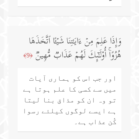
وَإِذَا عَلِمَ مِنۡ ءَایَـٰتِنَا شَیۡـًٔا ٱتَّخَذَهَا
هُزُوًاۚ أُو۟لَـٰۤىِٕكَ لَهُمۡ عَذَابࣱ مُّهِینࣱ
﴿9﴾
اور جب اس کو ہماری آیات
میں سے کسی کا علم ہوتا ہے
تو وہ ان کو مذاق بنا لیتا
ہے ایسے لوگوں کیلئے رسوا
کُن عذاب ہے۔