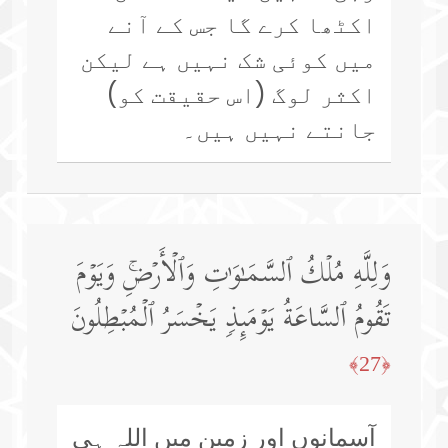
اکٹھا کرے گا جس کے آنے
میں کوئی شک نہیں ہے لیکن
اکثر لوگ (اس حقیقت کو)
جانتے نہیں ہیں۔
وَلِلَّهِ مُلۡكُ ٱلسَّمَـٰوَ ٰ⁠تِ وَٱلۡأَرۡضِۚ وَیَوۡمَ
تَقُومُ ٱلسَّاعَةُ یَوۡمَىِٕذࣲ یَخۡسَرُ ٱلۡمُبۡطِلُونَ
﴿27﴾
آسمانوں اور زمین میں اللہ ہی