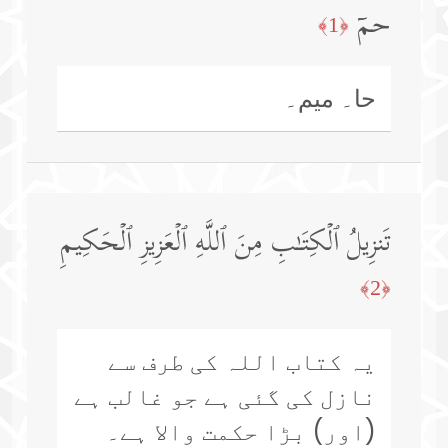
حمۤ
﴿1﴾
حا۔ میم۔
تَنزِیلُ ٱلۡكِتَـٰبِ مِنَ ٱللَّهِ ٱلۡعَزِیزِ ٱلۡحَكِیمِ
﴿2﴾
یہ کتاب اللہ کی طرف سے
نازل کی گئی ہے جو غالب ہے
(اور) بڑا حکمت والا ہے۔