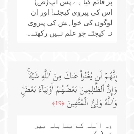
پر قائم کیا ہے پس آپ(ص)
اس کی پیروی کیجئے! اور ان
لوگوں کی خواہش کی پیروی
نہ کیجئے جو علم نہیں رکھتے۔
إِنَّهُمۡ لَن یُغۡنُوا۟ عَنكَ مِنَ ٱللَّهِ شَیۡـࣰٔاۚ
وَإِنَّ ٱلظَّـٰلِمِینَ بَعۡضُهُمۡ أَوۡلِیَاۤءُ بَعۡضࣲۖ
وَٱللَّهُ وَلِیُّ ٱلۡمُتَّقِینَ
﴿19﴾
وہ اللہ کے مقابلہ میں