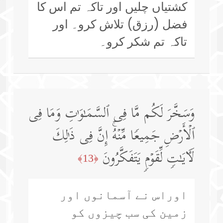
کشتیاں چلیں اور تاکہ تم اس کا
فضل (رزق) تلاش کرو۔ اور
تاکہ تم شکر کرو۔
وَسَخَّرَ لَكُم مَّا فِی ٱلسَّمَـٰوَ ٰ⁠تِ وَمَا فِی
ٱلۡأَرۡضِ جَمِیعࣰا مِّنۡهُۚ إِنَّ فِی ذَ ٰ⁠لِكَ
لَـَٔایَـٰتࣲ لِّقَوۡمࣲ یَتَفَكَّرُونَ
﴿13﴾
اوراس نے آسمانوں اور
زمین کی سب چیزوں کو