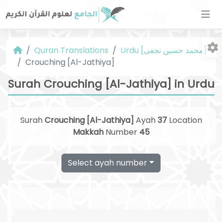
Urdu [محمد حسین نجفی]
Quran Translations
Crouching [Al-Jathiya]
Surah Crouching [Al-Jathiya] in Urdu
Surah
Crouching [Al-Jathiya]
Ayah
37
Location
Fo
Makkah
Number
45
Select ayah number