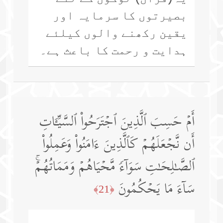
بصیرتوں کا سرمایہ اور
یقین رکھنے والوں کیلئے
ہدایت و رحمت کا باعث ہے۔
أَمۡ حَسِبَ ٱلَّذِینَ ٱجۡتَرَحُوا۟ ٱلسَّیِّـَٔاتِ
أَن نَّجۡعَلَهُمۡ كَٱلَّذِینَ ءَامَنُوا۟ وَعَمِلُوا۟
ٱلصَّـٰلِحَـٰتِ سَوَاۤءࣰ مَّحۡیَاهُمۡ وَمَمَاتُهُمۡۚ
سَاۤءَ مَا یَحۡكُمُونَ
﴿21﴾