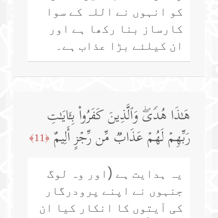
کو انہوں نے اللہ کے سوا
کارساز بنا رکھا ہے اور
ان کیلئے بڑا عذاب ہے۔
هَـٰذَا هُدࣰىۖ وَٱلَّذِینَ كَفَرُوا۟ بِـَٔایَـٰتِ
رَبِّهِمۡ لَهُمۡ عَذَابࣱ مِّن رِّجۡزٍ أَلِیمٌ
﴿11﴾
یہ ہدایت ہے (اور وہ لوگ
جنہوں نے اپنے پرودرگار
کی آیتوں کا انکار کیا ان