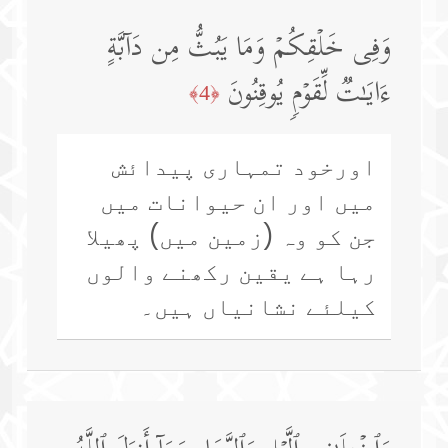
وَفِی خَلۡقِكُمۡ وَمَا یَبُثُّ مِن دَاۤبَّةٍ
ءَایَـٰتࣱ لِّقَوۡمࣲ یُوقِنُونَ
﴿4﴾
اورخود تمہاری پیدائش
میں اور ان حیوانات میں
جن کو وہ (زمین میں) پھیلا
رہا ہے یقین رکھنے والوں
کیلئے نشانیاں ہیں۔