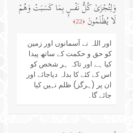
وَلِتُجۡزَىٰ كُلُّ نَفۡسِۭ بِمَا كَسَبَتۡ وَهُمۡ
لَا یُظۡلَمُونَ
﴿22﴾
اور اللہ نے آسمانوں اور زمین
کو حق و حکمت کے ساتھ پیدا
کیا ہے اور تاکہ ہر شخص کو
اس کے کئے کا بدلہ دیاجائے اور
ان پر (ہرگز) ظلم نہیں کیا
جائے گا۔