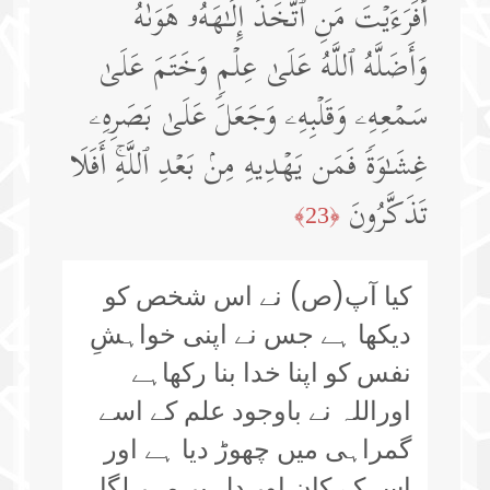
أَفَرَءَیۡتَ مَنِ ٱتَّخَذَ إِلَـٰهَهُۥ هَوَىٰهُ
وَأَضَلَّهُ ٱللَّهُ عَلَىٰ عِلۡمࣲ وَخَتَمَ عَلَىٰ
سَمۡعِهِۦ وَقَلۡبِهِۦ وَجَعَلَ عَلَىٰ بَصَرِهِۦ
غِشَـٰوَةࣰ فَمَن یَهۡدِیهِ مِنۢ بَعۡدِ ٱللَّهِۚ أَفَلَا
تَذَكَّرُونَ
﴿23﴾
کیا آپ(ص) نے اس شخص کو
دیکھا ہے جس نے اپنی خواہشِ
نفس کو اپنا خدا بنا رکھاہے
اوراللہ نے باوجود علم کے اسے
گمراہی میں چھوڑ دیا ہے اور
اس کے کان اور دل پر مہر لگا