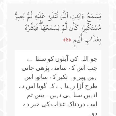
یَسۡمَعُ ءَایَـٰتِ ٱللَّهِ تُتۡلَىٰ عَلَیۡهِ ثُمَّ یُصِرُّ
مُسۡتَكۡبِرࣰا كَأَن لَّمۡ یَسۡمَعۡهَاۖ فَبَشِّرۡهُ
بِعَذَابٍ أَلِیمࣲ
﴿8﴾
جو اللہ کی آیتوں کو سنتا ہے
جب اس کے سامنے پڑھی جاتی
ہیں پھر وہ تکبر کے ساتھ اس
طرح اَڑا رہتا ہے کہ گویا اس نے
انہیں سنا ہی نہیں۔ بس تم
اسے دردناک عذاب کی خبر دے
دو۔