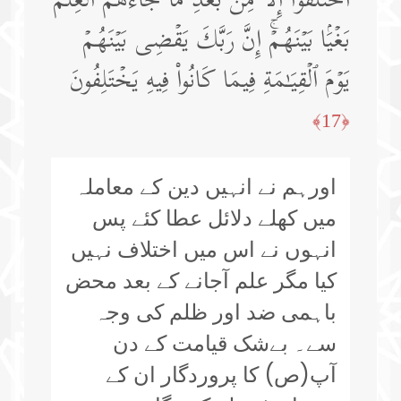
ٱخۡتَلَفُوۤا۟ إِلَّا مِنۢ بَعۡدِ مَا جَاۤءَهُمُ ٱلۡعِلۡمُ
بَغۡیَۢا بَیۡنَهُمۡۚ إِنَّ رَبَّكَ یَقۡضِی بَیۡنَهُمۡ
یَوۡمَ ٱلۡقِیَـٰمَةِ فِیمَا كَانُوا۟ فِیهِ یَخۡتَلِفُونَ
﴿17﴾
اورہم نے انہیں دین کے معاملہ
میں کھلے دلائل عطا کئے پس
انہوں نے اس میں اختلاف نہیں
کیا مگر علم آجانے کے بعد محض
باہمی ضد اور ظلم کی وجہ
سے۔ بےشک قیامت کے دن
آپ(ص) کا پروردگار ان کے