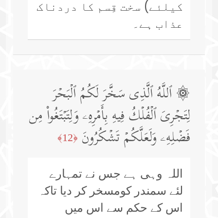
کیلئے) سخت قِسم کا دردناک
عذاب ہے۔
۞ ٱللَّهُ ٱلَّذِی سَخَّرَ لَكُمُ ٱلۡبَحۡرَ
لِتَجۡرِیَ ٱلۡفُلۡكُ فِیهِ بِأَمۡرِهِۦ وَلِتَبۡتَغُوا۟ مِن
فَضۡلِهِۦ وَلَعَلَّكُمۡ تَشۡكُرُونَ
﴿12﴾
اللہ وہی ہے جس نے تمہارے
لئے سمندر کومسخر کر دیا تاکہ
اس کے حکم سے اس میں