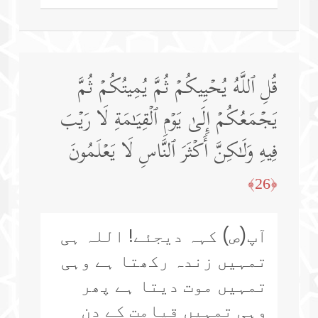
قُلِ ٱللَّهُ یُحۡیِیكُمۡ ثُمَّ یُمِیتُكُمۡ ثُمَّ
یَجۡمَعُكُمۡ إِلَىٰ یَوۡمِ ٱلۡقِیَـٰمَةِ لَا رَیۡبَ
فِیهِ وَلَـٰكِنَّ أَكۡثَرَ ٱلنَّاسِ لَا یَعۡلَمُونَ
﴿26﴾
آپ(ص) کہہ دیجئے! اللہ ہی
تمہیں زندہ رکھتا ہے وہی
تمہیں موت دیتا ہے پھر
وہی تمہیں قیامت کے دن