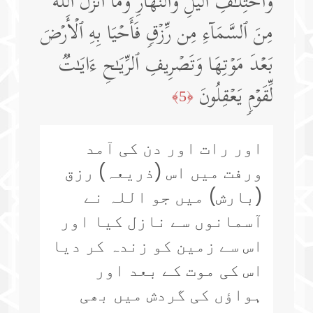
وَٱخۡتِلَـٰفِ ٱلَّیۡلِ وَٱلنَّهَارِ وَمَاۤ أَنزَلَ ٱللَّهُ
مِنَ ٱلسَّمَاۤءِ مِن رِّزۡقࣲ فَأَحۡیَا بِهِ ٱلۡأَرۡضَ
بَعۡدَ مَوۡتِهَا وَتَصۡرِیفِ ٱلرِّیَـٰحِ ءَایَـٰتࣱ
لِّقَوۡمࣲ یَعۡقِلُونَ
﴿5﴾
اور رات اور دن کی آمد
ورفت میں اس (ذریعہ) رزق
(بارش) میں جو اللہ نے
آسمانوں سے نازل کیا اور
اس سے زمین کو زندہ کر دیا
اس کی موت کے بعد اور
ہواؤں کی گردش میں بھی