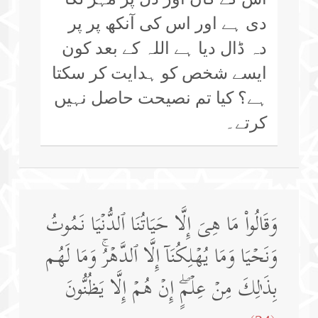
دی ہے اور اس کی آنکھ پر پر
دہ ڈال دیا ہے اللہ کے بعد کون
ایسے شخص کو ہدایت کر سکتا
ہے؟ کیا تم نصیحت حاصل نہیں
کرتے۔
وَقَالُوا۟ مَا هِیَ إِلَّا حَیَاتُنَا ٱلدُّنۡیَا نَمُوتُ
وَنَحۡیَا وَمَا یُهۡلِكُنَاۤ إِلَّا ٱلدَّهۡرُۚ وَمَا لَهُم
بِذَ ٰ⁠لِكَ مِنۡ عِلۡمٍۖ إِنۡ هُمۡ إِلَّا یَظُنُّونَ