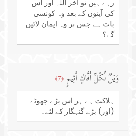
رہے ہیں تو آخر اللہ اور اس
کی آیتوں کے بعد وہ کونسی
بات ہے جس پر وہ ایمان لائیں
گے؟
وَیۡلࣱ لِّكُلِّ أَفَّاكٍ أَثِیمࣲ
﴿7﴾
ہلاکت ہے ہر اس بڑے جھوٹے
(اور) بڑے گنہگار کے لئے۔