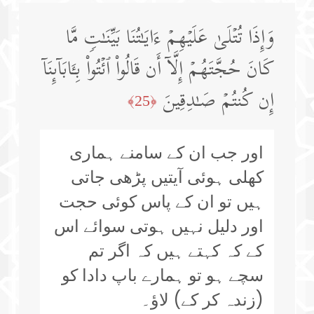
وَإِذَا تُتۡلَىٰ عَلَیۡهِمۡ ءَایَـٰتُنَا بَیِّنَـٰتࣲ مَّا
كَانَ حُجَّتَهُمۡ إِلَّاۤ أَن قَالُوا۟ ٱئۡتُوا۟ بِـَٔابَاۤىِٕنَاۤ
إِن كُنتُمۡ صَـٰدِقِینَ
﴿25﴾
اور جب ان کے سامنے ہماری
کھلی ہوئی آیتیں پڑھی جاتی
ہیں تو ان کے پاس کوئی حجت
اور دلیل نہیں ہوتی سوائے اس
کے کہ کہتے ہیں کہ اگر تم
سچے ہو تو ہمارے باپ دادا کو
(زندہ کر کے) لاؤ۔