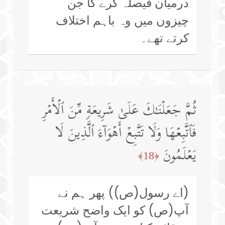
درمیان فیصلہ کرے گا جن
چیزوں میں وہ باہم اختلاف
کرتے تھے۔
ثُمَّ جَعَلۡنَـٰكَ عَلَىٰ شَرِیعَةࣲ مِّنَ ٱلۡأَمۡرِ
فَٱتَّبِعۡهَا وَلَا تَتَّبِعۡ أَهۡوَاۤءَ ٱلَّذِینَ لَا
یَعۡلَمُونَ
﴿18﴾
(اے رسول(ص)) پھر ہم نے
آپ(ص) کو ایک واضح شریعت