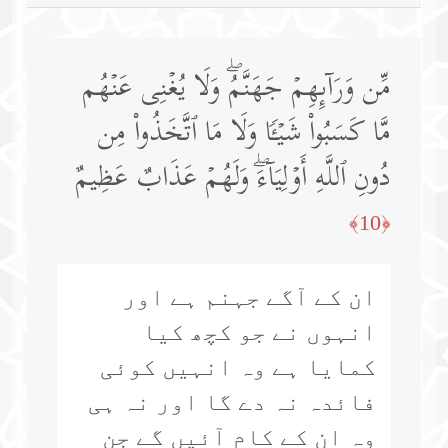
مِّن وَرَاۤىِٕهِمۡ جَهَنَّمُۖ وَلَا یُغۡنِی عَنۡهُم
مَّا كَسَبُوا۟ شَیۡـࣰٔا وَلَا مَا ٱتَّخَذُوا۟ مِن
دُونِ ٱللَّهِ أَوۡلِیَاۤءَۖ وَلَهُمۡ عَذَابٌ عَظِیمٌ
﴿10﴾
ان کے آگے جہنم ہے اور
انہوں نے جو کچھ کیا
کمایا ہے وہ انہیں کوئی
فائدہ نہ دے گا اور نہ ہی
وہ ان کے کام آئیں گے جن