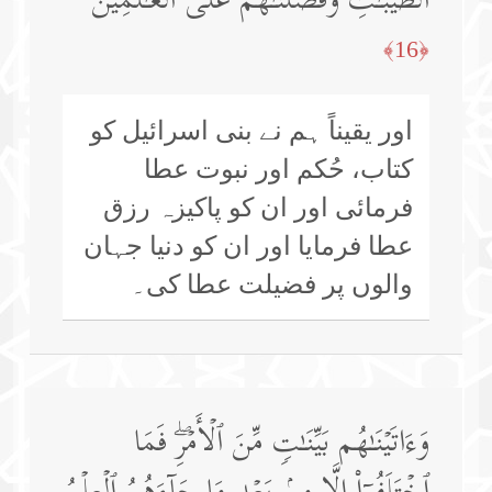
ٱلطَّیِّبَـٰتِ وَفَضَّلۡنَـٰهُمۡ عَلَى ٱلۡعَـٰلَمِینَ
﴿16﴾
اور یقیناً ہم نے بنی اسرائیل کو
کتاب، حُکم اور نبوت عطا
فرمائی اور ان کو پاکیزہ رزق
عطا فرمایا اور ان کو دنیا جہان
والوں پر فضیلت عطا کی۔
وَءَاتَیۡنَـٰهُم بَیِّنَـٰتࣲ مِّنَ ٱلۡأَمۡرِۖ فَمَا