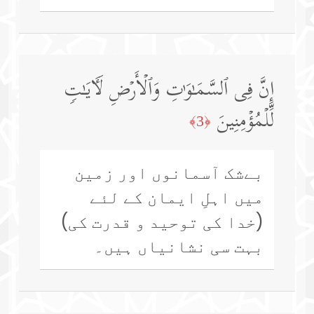
إِنَّ فِی ٱلسَّمَـٰوَ ٰ⁠تِ وَٱلۡأَرۡضِ لَـَٔایَـٰتࣲ
لِّلۡمُؤۡمِنِینَ
﴿3﴾
بےشک آسمانوں اور زمین
میں اہلِ ایمان کے لئے
(خدا کی توحید و قدرت کی)
بہت سی نشانیاں ہیں۔