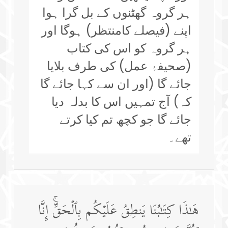
ہر گروہ گھٹنوں کے بل گرا ہوا
اپنے (فیصلے کامنتظر) ہوگا اور
ہر گروہ کو اس کی کتاب
(صحیفۂ عمل) کی طرف بلایا
جائے گا (اور ان سے کہا جائے گا
کہ) آج تمہیں اس کا بدلہ دیا
جائے گا جو کچھ تم کیا کرتے
تھے۔
هَـٰذَا كِتَـٰبُنَا یَنطِقُ عَلَیۡكُم بِٱلۡحَقِّۚ إِنَّا