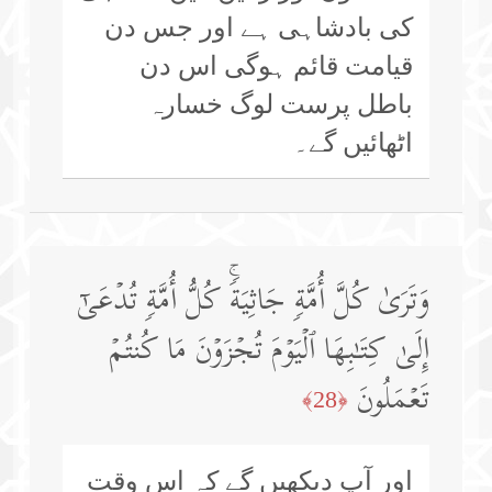
کی بادشاہی ہے اور جس دن
قیامت قائم ہوگی اس دن
باطل پرست لوگ خسارہ
اٹھائیں گے۔
وَتَرَىٰ كُلَّ أُمَّةࣲ جَاثِیَةࣰۚ كُلُّ أُمَّةࣲ تُدۡعَىٰۤ
إِلَىٰ كِتَـٰبِهَا ٱلۡیَوۡمَ تُجۡزَوۡنَ مَا كُنتُمۡ
تَعۡمَلُونَ
﴿28﴾
اور آپ دیکھیں گے کہ اس وقت