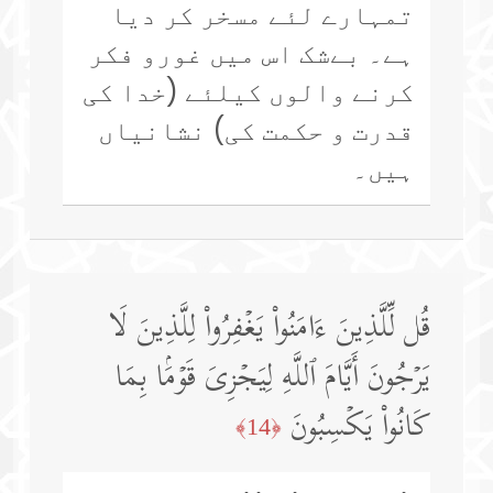
تمہارے لئے مسخر کر دیا
ہے۔ بےشک اس میں غورو فکر
کرنے والوں کیلئے (خدا کی
قدرت و حکمت کی) نشانیاں
ہیں۔
قُل لِّلَّذِینَ ءَامَنُوا۟ یَغۡفِرُوا۟ لِلَّذِینَ لَا
یَرۡجُونَ أَیَّامَ ٱللَّهِ لِیَجۡزِیَ قَوۡمَۢا بِمَا
كَانُوا۟ یَكۡسِبُونَ
﴿14﴾