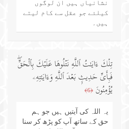
نشانیاں ہیں ان لوگوں
کیلئے جو عقل سے کام لیتے
ہیں۔
تِلۡكَ ءَایَـٰتُ ٱللَّهِ نَتۡلُوهَا عَلَیۡكَ بِٱلۡحَقِّۖ
فَبِأَیِّ حَدِیثِۭ بَعۡدَ ٱللَّهِ وَءَایَـٰتِهِۦ
یُؤۡمِنُونَ
﴿6﴾
یہ اللہ کی آیتیں ہیں جو ہم
حق کے ساتھ آپ کو پڑھ کر سنا