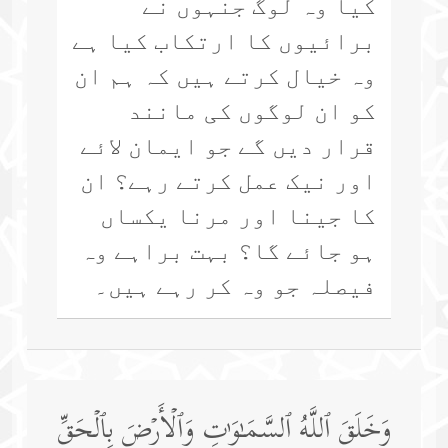
کیا وہ لوگ جنہوں نے
برائیوں کا ارتکاب کیا ہے
وہ خیال کرتے ہیں کہ ہم ان
کو ان لوگوں کی مانند
قرار دیں گے جو ایمان لائے
اور نیک عمل کرتے رہے؟ ان
کا جینا اور مرنا یکساں
ہو جائے گا؟ بہت براہے وہ
فیصلہ جو وہ کر رہے ہیں۔
وَخَلَقَ ٱللَّهُ ٱلسَّمَـٰوَ ٰ⁠تِ وَٱلۡأَرۡضَ بِٱلۡحَقِّ