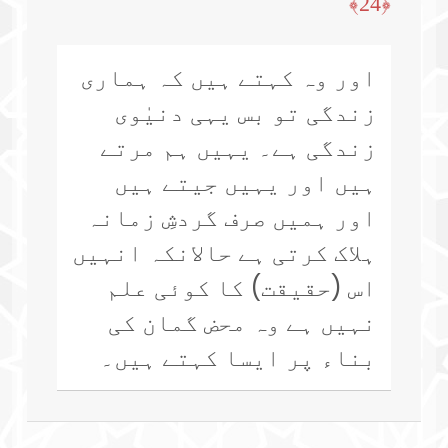
﴿24﴾
اور وہ کہتے ہیں کہ ہماری
زندگی تو بس یہی دنیٰوی
زندگی ہے۔ یہیں ہم مرتے
ہیں اور یہیں جیتے ہیں
اور ہمیں صرف گردشِ زمانہ
ہلاک کرتی ہے حالانکہ انہیں
اس (حقیقت) کا کوئی علم
نہیں ہے وہ محض گمان کی
بناء پر ایسا کہتے ہیں۔