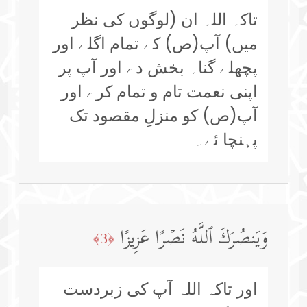
تاکہ اللہ ان (لوگوں کی نظر
میں) آپ(ص) کے تمام اگلے اور
پچھلے گناہ بخش دے اور آپ پر
اپنی نعمت تام و تمام کرے اور
آپ(ص) کو منزلِ مقصود تک
پہنچا ئے۔
وَیَنصُرَكَ ٱللَّهُ نَصۡرًا عَزِیزًا
﴿3﴾
اور تاکہ اللہ آپ کی زبردست