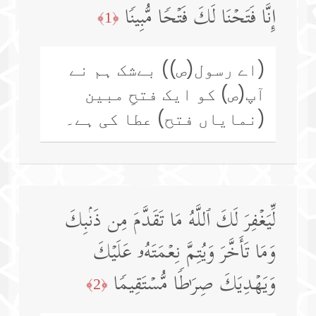
إِنَّا فَتَحۡنَا لَكَ فَتۡحࣰا مُّبِینࣰا
﴿1﴾
(اے رسول(ص)) بےشک ہم نے
آپ(ص) کو ایک فتحِ مبین
(نمایاں فتح) عطا کی ہے۔
لِّیَغۡفِرَ لَكَ ٱللَّهُ مَا تَقَدَّمَ مِن ذَنۢبِكَ
وَمَا تَأَخَّرَ وَیُتِمَّ نِعۡمَتَهُۥ عَلَیۡكَ
وَیَهۡدِیَكَ صِرَ ٰ⁠طࣰا مُّسۡتَقِیمࣰا
﴿2﴾