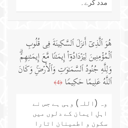
مدد کرے۔
هُوَ ٱلَّذِیۤ أَنزَلَ ٱلسَّكِینَةَ فِی قُلُوبِ
ٱلۡمُؤۡمِنِینَ لِیَزۡدَادُوۤا۟ إِیمَـٰنࣰا مَّعَ إِیمَـٰنِهِمۡۗ
وَلِلَّهِ جُنُودُ ٱلسَّمَـٰوَ ٰ⁠تِ وَٱلۡأَرۡضِۚ وَكَانَ
ٱللَّهُ عَلِیمًا حَكِیمࣰا
﴿4﴾
وہ (اللہ) وہی ہے جس نے
اہلِ ایمان کے دلوں میں
سکون و اطمینان اتارا