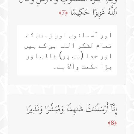
ٱللَّهُ عَزِیزًا حَكِیمًا
﴿7﴾
اور آسمانوں اور زمین کے
تمام لشکر اللہ ہی کے ہیں
اور خدا (سب پر) غالب اور
بڑا حکمت والا ہے۔
إِنَّاۤ أَرۡسَلۡنَـٰكَ شَـٰهِدࣰا وَمُبَشِّرࣰا وَنَذِیرࣰا
﴿8﴾