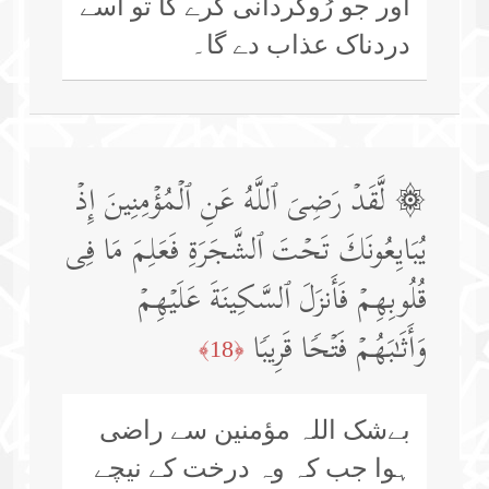
اور جو رُوگردانی کرے گا تو اسے
دردناک عذاب دے گا۔
۞ لَّقَدۡ رَضِیَ ٱللَّهُ عَنِ ٱلۡمُؤۡمِنِینَ إِذۡ
یُبَایِعُونَكَ تَحۡتَ ٱلشَّجَرَةِ فَعَلِمَ مَا فِی
قُلُوبِهِمۡ فَأَنزَلَ ٱلسَّكِینَةَ عَلَیۡهِمۡ
وَأَثَـٰبَهُمۡ فَتۡحࣰا قَرِیبࣰا
﴿18﴾
بےشک اللہ مؤمنین سے راضی
ہوا جب کہ وہ درخت کے نیچے