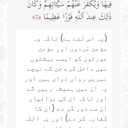
فِیهَا وَیُكَفِّرَ عَنۡهُمۡ سَیِّـَٔاتِهِمۡۚ وَكَانَ
ذَ ٰ⁠لِكَ عِندَ ٱللَّهِ فَوۡزًا عَظِیمࣰا
﴿5﴾
(یہ اس لئے ہے) تاکہ وہ
مؤمن مَردوں اور مؤمن
عورتوں کو ایسے بہشتوں
میں داخل کرے جن کے نیچے
نہریں رواں دواں ہیں اور
وہ ان میں ہمیشہ رہیں گے
اور تاکہ ان کی برائیاں
ان سے دور کر دے (ان کا
کفارہ کر دے) اور یہ اللہ