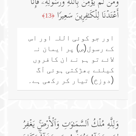
وَمَن لَّمۡ یُؤۡمِنۢ بِٱللَّهِ وَرَسُولِهِۦ فَإِنَّاۤ
أَعۡتَدۡنَا لِلۡكَـٰفِرِینَ سَعِیرࣰا
﴿13﴾
اور جو کوئی اللہ اور اس
کے رسول(ص) پر ایمان نہ
لائے تو ہم نے ان کافروں
کیلئے بھڑکتی ہوئی آگ
(دوزخ) تیار کر رکھی ہے۔
وَلِلَّهِ مُلۡكُ ٱلسَّمَـٰوَ ٰ⁠تِ وَٱلۡأَرۡضِۚ یَغۡفِرُ