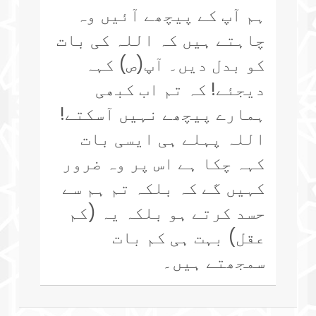
ہم آپ کے پیچھے آئیں وہ
چاہتے ہیں کہ اللہ کی بات
کو بدل دیں۔ آپ(ص) کہہ
دیجئے! کہ تم اب کبھی
ہمارے پیچھے نہیں آسکتے!
اللہ پہلے ہی ایسی بات
کہہ چکا ہے اس پر وہ ضرور
کہیں گے کہ بلکہ تم ہم سے
حسد کرتے ہو بلکہ یہ (کم
عقل) بہت ہی کم بات
سمجھتے ہیں۔