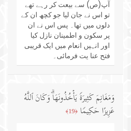
آپ(ص) سے بیعت کر رہے تھے
تو اس نے جان لیا جو کچھ ان کے
دلوں میں تھا۔ پس اس نے ان
پر سکون و اطمینان نازل کیا
اور انہیں انعام میں ایک قریبی
فتح عنا یت فرمائی۔
وَمَغَانِمَ كَثِیرَةࣰ یَأۡخُذُونَهَاۗ وَكَانَ ٱللَّهُ
عَزِیزًا حَكِیمࣰا
﴿19﴾