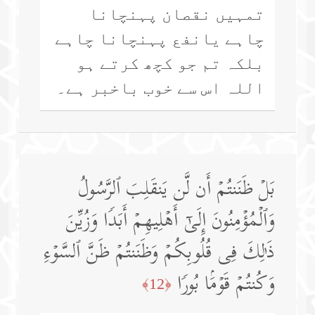
تمہیں نقصان پہنچانا
چاہے یانفع پہنچانا چاہے
بلکہ تم جو کچھ کرتے ہو
اللہ اس سے خوب باخبر ہے۔
بَلۡ ظَنَنتُمۡ أَن لَّن یَنقَلِبَ ٱلرَّسُولُ
وَٱلۡمُؤۡمِنُونَ إِلَىٰۤ أَهۡلِیهِمۡ أَبَدࣰا وَزُیِّنَ
ذَ ٰ⁠لِكَ فِی قُلُوبِكُمۡ وَظَنَنتُمۡ ظَنَّ ٱلسَّوۡءِ
وَكُنتُمۡ قَوۡمَۢا بُورࣰا
﴿12﴾