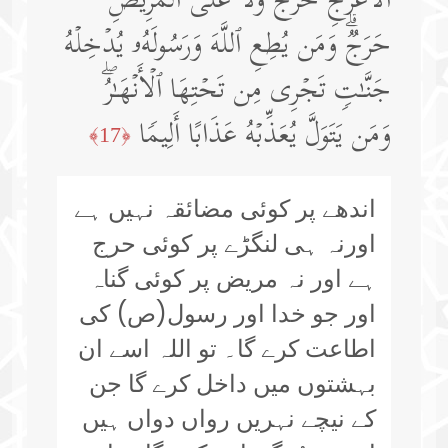
ٱلۡأَعۡرَجِ حَرَجࣱ وَلَا عَلَى ٱلۡمَرِیضِ
حَرَجࣱۗ وَمَن یُطِعِ ٱللَّهَ وَرَسُولَهُۥ یُدۡخِلۡهُ
جَنَّـٰتࣲ تَجۡرِی مِن تَحۡتِهَا ٱلۡأَنۡهَـٰرُۖ
وَمَن یَتَوَلَّ یُعَذِّبۡهُ عَذَابًا أَلِیمࣰا
﴿17﴾
اندھے پر کوئی مضائقہ نہیں ہے
اورنہ ہی لنگڑے پر کوئی حرج
ہے اور نہ مریض پر کوئی گناہ
اور جو خدا اور رسول(ص) کی
اطاعت کرے گا۔ تو اللہ اسے ان
بہشتوں میں داخل کرے گا جن
کے نیچے نہریں رواں دواں ہیں