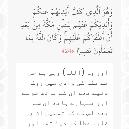
وَهُوَ ٱلَّذِی كَفَّ أَیۡدِیَهُمۡ عَنكُمۡ
وَأَیۡدِیَكُمۡ عَنۡهُم بِبَطۡنِ مَكَّةَ مِنۢ بَعۡدِ
أَنۡ أَظۡفَرَكُمۡ عَلَیۡهِمۡۚ وَكَانَ ٱللَّهُ بِمَا
تَعۡمَلُونَ بَصِیرًا
﴿24﴾
اور وہ (اللہ) وہی ہے جس
نے مکہ کی وادی میں روک
دئیے تھے ان کے ہاتھ تم سے
اور تمہارے ہاتھ ان سے
بعد اس کے کہ تمہیں ان پر
غلبہ عطا کر دیا تھا اور