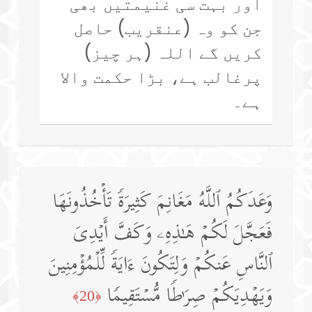
اور بہت سی غنیمتیں بھی
جن کو وہ (عنقریب) حاصل
کریں گے اللہ (ہر چیز)
پرغالب ہے، بڑا حکمت والا
ہے۔
وَعَدَكُمُ ٱللَّهُ مَغَانِمَ كَثِیرَةࣰ تَأۡخُذُونَهَا
فَعَجَّلَ لَكُمۡ هَـٰذِهِۦ وَكَفَّ أَیۡدِیَ
ٱلنَّاسِ عَنكُمۡ وَلِتَكُونَ ءَایَةࣰ لِّلۡمُؤۡمِنِینَ
وَیَهۡدِیَكُمۡ صِرَ ٰ⁠طࣰا مُّسۡتَقِیمࣰا
﴿20﴾