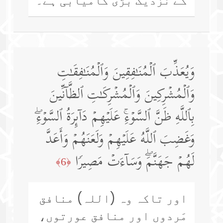
کے نزدیک بڑی کامیابی ہے۔
وَیُعَذِّبَ ٱلۡمُنَـٰفِقِینَ وَٱلۡمُنَـٰفِقَـٰتِ
وَٱلۡمُشۡرِكِینَ وَٱلۡمُشۡرِكَـٰتِ ٱلظَّاۤنِّینَ
بِٱللَّهِ ظَنَّ ٱلسَّوۡءِۚ عَلَیۡهِمۡ دَاۤىِٕرَةُ ٱلسَّوۡءِۖ
وَغَضِبَ ٱللَّهُ عَلَیۡهِمۡ وَلَعَنَهُمۡ وَأَعَدَّ
لَهُمۡ جَهَنَّمَۖ وَسَاۤءَتۡ مَصِیرࣰا
﴿6﴾
اور تاکہ وہ (اللہ) منافق
مَردوں اور منافق عورتوں،