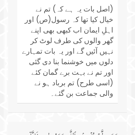
(اصل بات یہ ہے کہ) تم نے
خیال کیا تھا کہ رسول(ص) اور
اہلِ ایمان اب کبھی بھی اپنے
گھر والوں کی طرف لوٹ کر
نہیں آئیں گے اور یہ بات تمہارے
دلوں میں خوشنما بنا دی گئی
اور تم نے بہت برے گمان کئے
(اسی طرح) تم برباد ہو نے
والی جماعت بن گئے۔