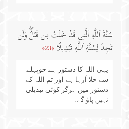
سُنَّةَ ٱللَّهِ ٱلَّتِی قَدۡ خَلَتۡ مِن قَبۡلُۖ وَلَن
تَجِدَ لِسُنَّةِ ٱللَّهِ تَبۡدِیلࣰا
﴿23﴾
یہی اللہ کا دستور ہے جوپہلے
سے چلا آرہا ہے اور تم اللہ کے
دستور میں ہرگز کوئی تبدیلی
نہیں پاؤ گے۔