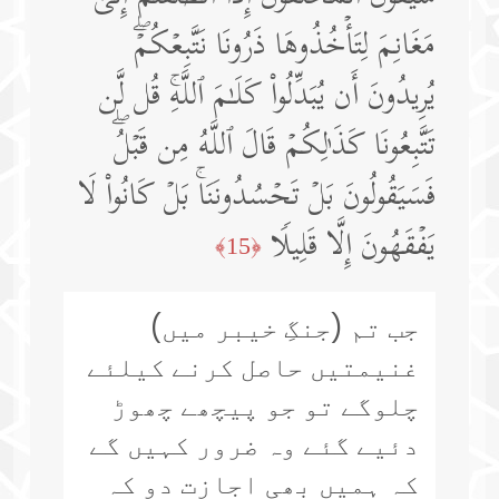
مَغَانِمَ لِتَأۡخُذُوهَا ذَرُونَا نَتَّبِعۡكُمۡۖ
یُرِیدُونَ أَن یُبَدِّلُوا۟ كَلَـٰمَ ٱللَّهِۚ قُل لَّن
تَتَّبِعُونَا كَذَ ٰ⁠لِكُمۡ قَالَ ٱللَّهُ مِن قَبۡلُۖ
فَسَیَقُولُونَ بَلۡ تَحۡسُدُونَنَاۚ بَلۡ كَانُوا۟ لَا
یَفۡقَهُونَ إِلَّا قَلِیلࣰا
﴿15﴾
جب تم (جنگِ خیبر میں)
غنیمتیں حاصل کرنے کیلئے
چلوگے تو جو پیچھے چھوڑ
دئیے گئے وہ ضرور کہیں گے
کہ ہمیں بھی اجازت دو کہ