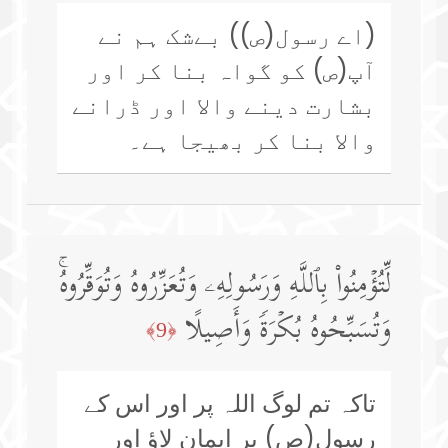
(اے رسول(ص)) بےشک ہم نے
آپ(ص) کو گواہ بنا کر اور
بشارت دینے والا اور ڈرانے
والا بنا کر بھیجا ہے۔
لِّتُؤۡمِنُوا۟ بِٱللَّهِ وَرَسُولِهِۦ وَتُعَزِّرُوهُ وَتُوَقِّرُوهُۚ
وَتُسَبِّحُوهُ بُكۡرَةࣰ وَأَصِیلًا
﴿9﴾
تاکہ تم لوگ اللہ پر اور اس کے
رسول(ص) پر ایمان لاؤ اور