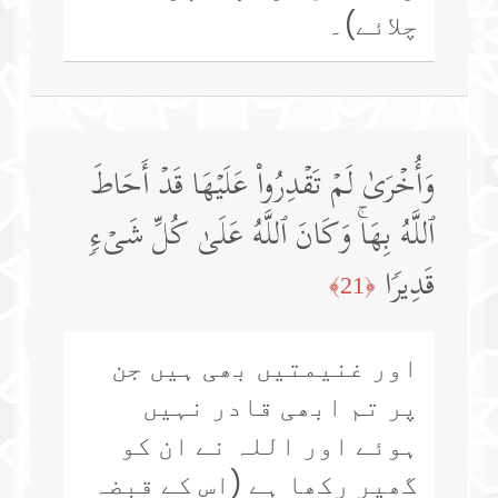
چلائے)۔
وَأُخۡرَىٰ لَمۡ تَقۡدِرُوا۟ عَلَیۡهَا قَدۡ أَحَاطَ
ٱللَّهُ بِهَاۚ وَكَانَ ٱللَّهُ عَلَىٰ كُلِّ شَیۡءࣲ
قَدِیرࣰا
﴿21﴾
اور غنیمتیں بھی ہیں جن
پر تم ابھی قادر نہیں
ہوئے اور اللہ نے ان کو
گھیر رکھا ہے (اس کے قبضہ