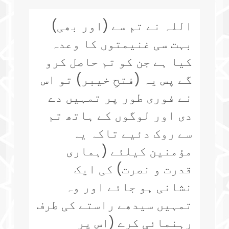
اللہ نے تم سے (اور بھی)
بہت سی غنیمتوں کا وعدہ
کیا ہے جن کو تم حاصل کرو
گے پس یہ (فتحِ خیبر) تو اس
نے فوری طور پر تمہیں دے
دی اور لوگوں کے ہاتھ تم
سے روک دئیے تاکہ یہ
مؤمنین کیلئے (ہماری
قدرت و نصرت) کی ایک
نشانی ہو جائے اور وہ
تمہیں سیدھے راستے کی طرف
رہنمائی کرے (اس پر