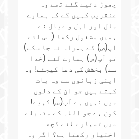
چھوڑ دئیے گئے تھے وہ
عنقریب کہیں گے کہ ہمارے
مال اور اہل و عیال نے
ہمیں مشغول رکھا (اس لئے
آپ(ص) کے ہمراہ نہ جا سکے)
تو آپ(ص) ہمارے لئے (خدا
سے) بخشش کی دعا کیجئے! وہ
اپنی زبانوں سے وہ بات
کہتے ہیں جو ان کے دلوں
میں نہیں ہے آپ(ص) کہیے!
کون ہے جو اللہ کے مقابلے
میں تمہارے لئے کچھ
اختیار رکھتا ہے؟ اگر وہ