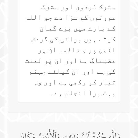
مشرک مَردوں اور مشرک
عورتوں کو سزا دے جو اللہ
کے بارے میں برے گمان
کرتے ہیں برائی کی گردش
انہی پر ہے اللہ ان پر
غضبناک ہے اور ان پر لعنت
کی ہے اور ان کیلئے جہنم
تیار کر رکھی ہے اور وہ
بہت برا انجام ہے۔
وَلِلَّهِ جُنُودُ ٱلسَّمَـٰوَ ٰ⁠تِ وَٱلۡأَرۡضِۚ وَكَانَ