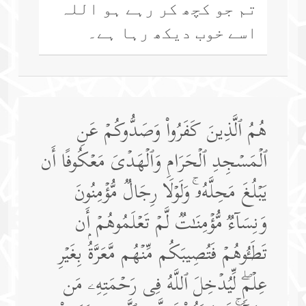
تم جو کچھ کر رہے ہو اللہ
اسے خوب دیکھ رہا ہے۔
هُمُ ٱلَّذِینَ كَفَرُوا۟ وَصَدُّوكُمۡ عَنِ
ٱلۡمَسۡجِدِ ٱلۡحَرَامِ وَٱلۡهَدۡیَ مَعۡكُوفًا أَن
یَبۡلُغَ مَحِلَّهُۥۚ وَلَوۡلَا رِجَالࣱ مُّؤۡمِنُونَ
وَنِسَاۤءࣱ مُّؤۡمِنَـٰتࣱ لَّمۡ تَعۡلَمُوهُمۡ أَن
تَطَـُٔوهُمۡ فَتُصِیبَكُم مِّنۡهُم مَّعَرَّةُۢ بِغَیۡرِ
عِلۡمࣲۖ لِّیُدۡخِلَ ٱللَّهُ فِی رَحۡمَتِهِۦ مَن