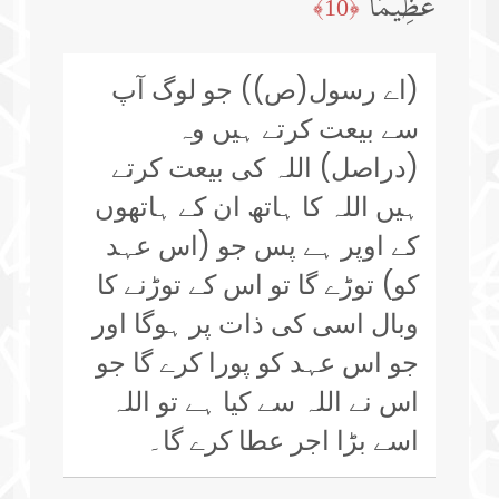
عَظِیمࣰا
﴿10﴾
(اے رسول(ص)) جو لوگ آپ
سے بیعت کرتے ہیں وہ
(دراصل) اللہ کی بیعت کرتے
ہیں اللہ کا ہاتھ ان کے ہاتھوں
کے اوپر ہے پس جو (اس عہد
کو) توڑے گا تو اس کے توڑنے کا
وبال اسی کی ذات پر ہوگا اور
جو اس عہد کو پورا کرے گا جو
اس نے اللہ سے کیا ہے تو اللہ
اسے بڑا اجر عطا کرے گا۔