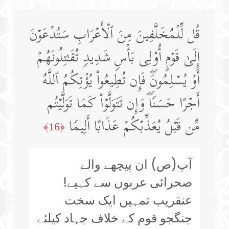
قُل لِّلۡمُخَلَّفِینَ مِنَ ٱلۡأَعۡرَابِ سَتُدۡعَوۡنَ
إِلَىٰ قَوۡمٍ أُو۟لِی بَأۡسࣲ شَدِیدࣲ تُقَـٰتِلُونَهُمۡ
أَوۡ یُسۡلِمُونَۖ فَإِن تُطِیعُوا۟ یُؤۡتِكُمُ ٱللَّهُ
أَجۡرًا حَسَنࣰاۖ وَإِن تَتَوَلَّوۡا۟ كَمَا تَوَلَّیۡتُم
مِّن قَبۡلُ یُعَذِّبۡكُمۡ عَذَابًا أَلِیمࣰا
﴿16﴾
آپ(ص) ان پیچھے والے
صحرائی عربوں سے کہیے!
عنقریب تمہیں ایک سخت
جنگجو قوم کے خلاف جہاد کیلئے