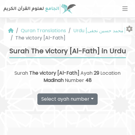
Urdu [محمد حسین نجفی]
Quran Translations
The victory [Al-Fath]
Surah The victory [Al-Fath] in Urdu
Surah
The victory [Al-Fath]
Ayah
29
Location
Fo
Madinah
Number
48
Select ayah number