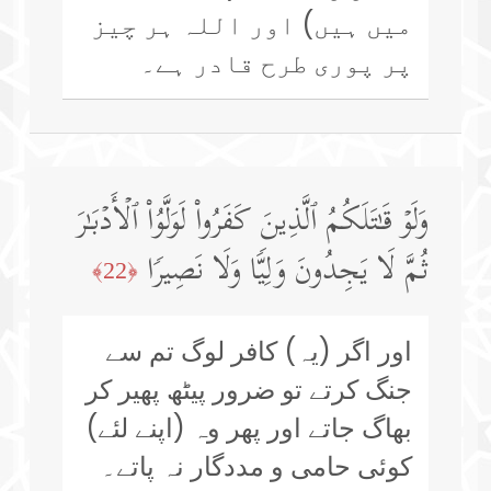
میں ہیں) اور اللہ ہر چیز
پر پوری طرح قادر ہے۔
وَلَوۡ قَـٰتَلَكُمُ ٱلَّذِینَ كَفَرُوا۟ لَوَلَّوُا۟ ٱلۡأَدۡبَـٰرَ
ثُمَّ لَا یَجِدُونَ وَلِیࣰّا وَلَا نَصِیرࣰا
﴿22﴾
اور اگر (یہ) کافر لوگ تم سے
جنگ کرتے تو ضرور پیٹھ پھیر کر
بھاگ جاتے اور پھر وہ (اپنے لئے)
کوئی حامی و مددگار نہ پاتے۔