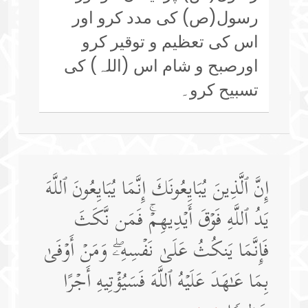
رسول(ص) کی مدد کرو اور
اس کی تعظیم و توقیر کرو
اورصبح و شام اس (اللہ) کی
تسبیح کرو۔
إِنَّ ٱلَّذِینَ یُبَایِعُونَكَ إِنَّمَا یُبَایِعُونَ ٱللَّهَ
یَدُ ٱللَّهِ فَوۡقَ أَیۡدِیهِمۡۚ فَمَن نَّكَثَ
فَإِنَّمَا یَنكُثُ عَلَىٰ نَفۡسِهِۦۖ وَمَنۡ أَوۡفَىٰ
بِمَا عَـٰهَدَ عَلَیۡهُ ٱللَّهَ فَسَیُؤۡتِیهِ أَجۡرًا