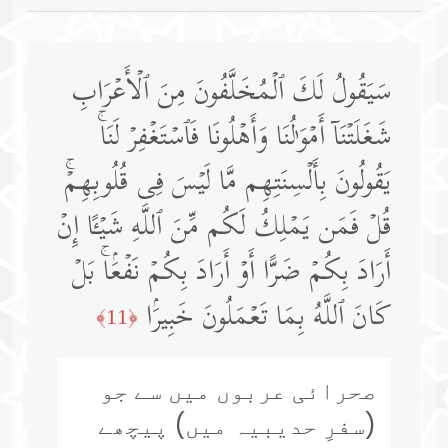
سَیَقُولُ لَكَ ٱلۡمُخَلَّفُونَ مِنَ ٱلۡأَعۡرَابِ
شَغَلَتۡنَاۤ أَمۡوَ ٰ⁠لُنَا وَأَهۡلُونَا فَٱسۡتَغۡفِرۡ لَنَاۚ
یَقُولُونَ بِأَلۡسِنَتِهِم مَّا لَیۡسَ فِی قُلُوبِهِمۡۚ
قُلۡ فَمَن یَمۡلِكُ لَكُم مِّنَ ٱللَّهِ شَیۡـًٔا إِنۡ
أَرَادَ بِكُمۡ ضَرًّا أَوۡ أَرَادَ بِكُمۡ نَفۡعَۢاۚ بَلۡ
كَانَ ٱللَّهُ بِمَا تَعۡمَلُونَ خَبِیرَۢا
﴿11﴾
صحرائی عربوں میں سے جو
(سفرِ حدیبیہ میں) پیچھے