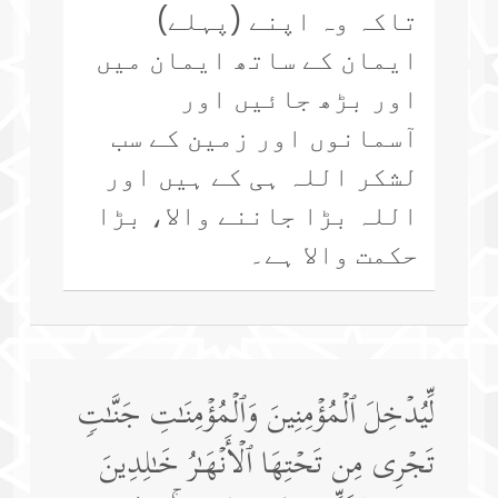
تاکہ وہ اپنے (پہلے)
ایمان کے ساتھ ایمان میں
اور بڑھ جائیں اور
آسمانوں اور زمین کے سب
لشکر اللہ ہی کے ہیں اور
اللہ بڑا جاننے والا، بڑا
حکمت والا ہے۔
لِّیُدۡخِلَ ٱلۡمُؤۡمِنِینَ وَٱلۡمُؤۡمِنَـٰتِ جَنَّـٰتࣲ
تَجۡرِی مِن تَحۡتِهَا ٱلۡأَنۡهَـٰرُ خَـٰلِدِینَ