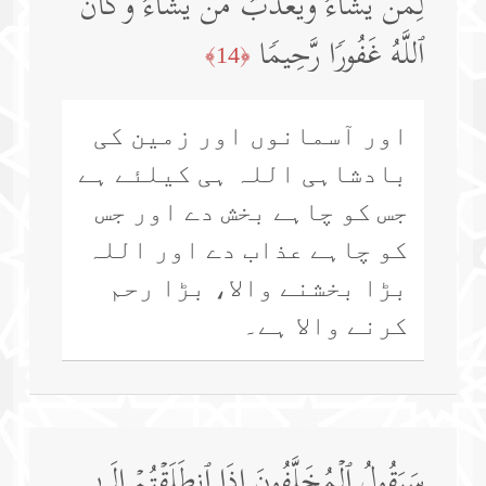
لِمَن یَشَاۤءُ وَیُعَذِّبُ مَن یَشَاۤءُۚ وَكَانَ
ٱللَّهُ غَفُورࣰا رَّحِیمࣰا
﴿14﴾
اور آسمانوں اور زمین کی
بادشاہی اللہ ہی کیلئے ہے
جس کو چاہے بخش دے اور جس
کو چاہے عذاب دے اور اللہ
بڑا بخشنے والا، بڑا رحم
کرنے والا ہے۔
سَیَقُولُ ٱلۡمُخَلَّفُونَ إِذَا ٱنطَلَقۡتُمۡ إِلَىٰ