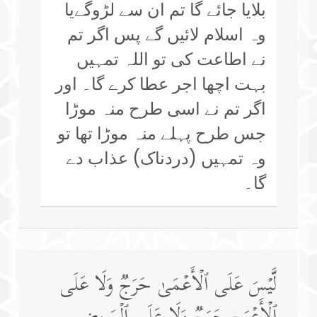
بلایا جائے گا تم ان سے لڑوگےیا
وہ اسلام لائیں گے پس اگر تم
نے اطاعت کی تو اللہ تمہیں
بہت اچھا اجر عطا کرے گا۔ اور
اگر تم نے اسی طرح منہ موڑا
جس طرح پہلے منہ موڑا تھا تو
وہ تمہیں (دردناک) عذاب دے
گا۔
لَّیۡسَ عَلَى ٱلۡأَعۡمَىٰ حَرَجࣱ وَلَا عَلَى