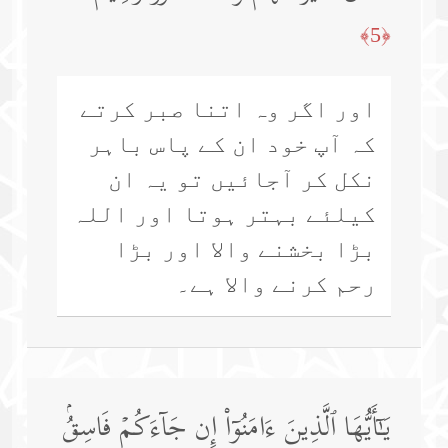
﴿5﴾
اور اگر وہ اتنا صبر کرتے
کہ آپ خود ان کے پاس باہر
نکل کر آجائیں تو یہ ان
کیلئے بہتر ہوتا اور اللہ
بڑا بخشنے والا اور بڑا
رحم کرنے والا ہے۔
یَـٰۤأَیُّهَا ٱلَّذِینَ ءَامَنُوۤا۟ إِن جَاۤءَكُمۡ فَاسِقُۢ