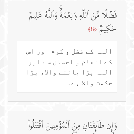
فَضۡلࣰا مِّنَ ٱللَّهِ وَنِعۡمَةࣰۚ وَٱللَّهُ عَلِیمٌ
حَكِیمࣱ
﴿8﴾
اللہ کے فضل و کرم اور اس
کے انعام و احسان سے اور
اللہ بڑا جاننے والا، بڑا
حکمت والا ہے۔
وَإِن طَاۤىِٕفَتَانِ مِنَ ٱلۡمُؤۡمِنِینَ ٱقۡتَتَلُوا۟