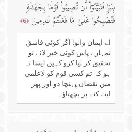
بِنَبَإࣲ فَتَبَیَّنُوۤا۟ أَن تُصِیبُوا۟ قَوۡمَۢا بِجَهَـٰلَةࣲ
فَتُصۡبِحُوا۟ عَلَىٰ مَا فَعَلۡتُمۡ نَـٰدِمِینَ
﴿6﴾
اے ایمان والو! اگر کوئی فاسق
تمہارے پاس کوئی خبر لائے تو
تحقیق کر لیا کرو کہیں ایسا نہ
ہو کہ تم کسی قوم کو لاعلمی
میں نقصان پہنچا دو اور پھر
اپنے کئے پر پچھتاؤ۔