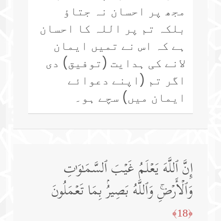
مجھ پر احسان نہ جتاؤ
بلکہ تم پر اللہ کا احسان
ہے کہ اس نے تمیں ایمان
لانے کی ہدایت (توفیق) دی
اگر تم (اپنے دعوائے
ایمان میں) سچے ہو۔
إِنَّ ٱللَّهَ یَعۡلَمُ غَیۡبَ ٱلسَّمَـٰوَ ٰ⁠تِ
وَٱلۡأَرۡضِۚ وَٱللَّهُ بَصِیرُۢ بِمَا تَعۡمَلُونَ
﴿18﴾