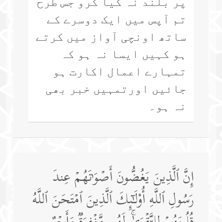
پر بلند نہ کیا کرو جس طرح
تم آپس میں ایک دوسرے کے
ساتھ اونچی آواز میں کرتے
ہو کہیں ایسا نہ ہو کہ
تمہارے اعمال اکارت ہو
جائیں اورتمہیں خبر بھی
نہ ہو۔
إِنَّ ٱلَّذِینَ یَغُضُّونَ أَصۡوَ ٰ⁠تَهُمۡ عِندَ
رَسُولِ ٱللَّهِ أُو۟لَـٰۤىِٕكَ ٱلَّذِینَ ٱمۡتَحَنَ ٱللَّهُ