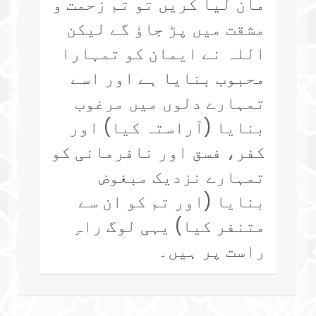
مان لیا کریں تو تم زحمت و
مشقت میں پڑ جاؤ گے لیکن
اللہ نے ایمان کو تمہارا
محبوب بنایا ہے اور اسے
تمہارے دلوں میں مرغوب
بنایا (آراستہ کیا) اور
کفر، فسق اور نافرمانی کو
تمہارے نزدیک مبغوض
بنایا (اور تم کو ان سے
متنفر کیا) یہی لوگ راہِ
راست پر ہیں۔