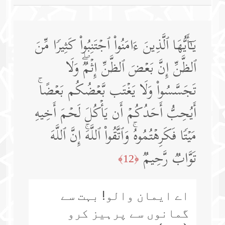
یَـٰۤأَیُّهَا ٱلَّذِینَ ءَامَنُوا۟ ٱجۡتَنِبُوا۟ كَثِیرࣰا مِّنَ
ٱلظَّنِّ إِنَّ بَعۡضَ ٱلظَّنِّ إِثۡمࣱۖ وَلَا
تَجَسَّسُوا۟ وَلَا یَغۡتَب بَّعۡضُكُم بَعۡضًاۚ
أَیُحِبُّ أَحَدُكُمۡ أَن یَأۡكُلَ لَحۡمَ أَخِیهِ
مَیۡتࣰا فَكَرِهۡتُمُوهُۚ وَٱتَّقُوا۟ ٱللَّهَۚ إِنَّ ٱللَّهَ
تَوَّابࣱ رَّحِیمࣱ
﴿12﴾
اے ایمان والو! بہت سے
گمانوں سے پرہیز کرو