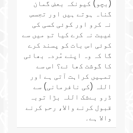
(بچو) کیونکہ بعض گمان
گناہ ہوتے ہیں اور تجسس
نہ کرو اور کوئی کسی کی
غیبت نہ کرے کیا تم میں سے
کوئی اس بات کو پسند کرے
گا کہ وہ اپنے مُردہ بھائی
کا گوشت کھا ئے؟ اس سے
تمہیں کراہت آتی ہے اور
اللہ (کی نافرمانی) سے
ڈرو بےشک اللہ بڑا توبہ
قبول کرنے والا، رحم کرنے
والا ہے۔