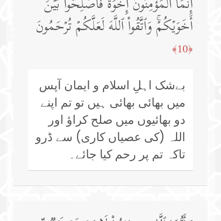
إِنَّمَا ٱلۡمُؤۡمِنُونَ إِخۡوَةࣱ فَأَصۡلِحُوا۟ بَیۡنَ
أَخَوَیۡكُمۡۚ وَٱتَّقُوا۟ ٱللَّهَ لَعَلَّكُمۡ تُرۡحَمُونَ
﴿10﴾
بےشک اہلِ اسلام و ایمان آپس
میں بھائی بھائی ہیں تو تم اپنے
دو بھائیوں میں صلح کراؤ اور
اللہ (کی عصیاں کاری) سے ڈرو
تاکہ تم پر رحم کیا جائے۔