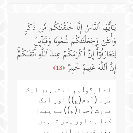
یَـٰۤأَیُّهَا ٱلنَّاسُ إِنَّا خَلَقۡنَـٰكُم مِّن ذَكَرࣲ
وَأُنثَىٰ وَجَعَلۡنَـٰكُمۡ شُعُوبࣰا وَقَبَاۤىِٕلَ
لِتَعَارَفُوۤا۟ۚ إِنَّ أَكۡرَمَكُمۡ عِندَ ٱللَّهِ أَتۡقَىٰكُمۡۚ
إِنَّ ٱللَّهَ عَلِیمٌ خَبِیرࣱ
﴿13﴾
اے لوگو! ہم نے تمہیں ایک
مرد (آدم(ع)) اور ایک
عورت (حوا(ع)) سے پیدا
کیا ہے اور پھر تمہیں
مختلف خاندانوں اور