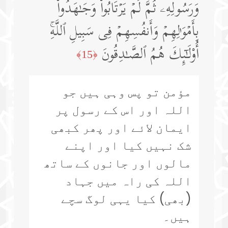
وَرَسُولِهِۦ ثُمَّ لَمۡ یَرۡتَابُوا۟ وَجَـٰهَدُوا۟
بِأَمۡوَ ٰ⁠لِهِمۡ وَأَنفُسِهِمۡ فِی سَبِیلِ ٱللَّهِۚ
أُو۟لَـٰۤىِٕكَ هُمُ ٱلصَّـٰدِقُونَ
﴿15﴾
مؤمن تو پس وہی ہیں جو
اللہ اور اس کے رسول پر
ایمان لائے اور پھر کبھی
شک نہیں کیا اور اپنے
مالوں اور جانوں کے ساتھ
اللہ کی راہ میں جہاد
(بھی) کیا یہی لوگ سچے
ہیں۔