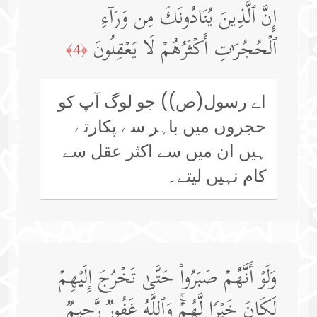
إِنَّ ٱلَّذِینَ یُنَادُونَكَ مِن وَرَاۤءِ
ٱلۡحُجُرَ ٰ⁠تِ أَكۡثَرُهُمۡ لَا یَعۡقِلُونَ
﴿4﴾
اے رسول(ص)) جو لوگ آپ کو
حجروں میں باہر سے پکارتے
ہیں ان میں سے اکثر عقل سے
کام نہیں لیتے۔
وَلَوۡ أَنَّهُمۡ صَبَرُوا۟ حَتَّىٰ تَخۡرُجَ إِلَیۡهِمۡ
لَكَانَ خَیۡرࣰا لَّهُمۡۚ وَٱللَّهُ غَفُورࣱ رَّحِیمࣱ