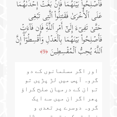
فَأَصۡلِحُوا۟ بَیۡنَهُمَاۖ فَإِنۢ بَغَتۡ إِحۡدَىٰهُمَا
عَلَى ٱلۡأُخۡرَىٰ فَقَـٰتِلُوا۟ ٱلَّتِی تَبۡغِی
حَتَّىٰ تَفِیۤءَ إِلَىٰۤ أَمۡرِ ٱللَّهِۚ فَإِن فَاۤءَتۡ
فَأَصۡلِحُوا۟ بَیۡنَهُمَا بِٱلۡعَدۡلِ وَأَقۡسِطُوۤا۟ۖ إِنَّ
ٱللَّهَ یُحِبُّ ٱلۡمُقۡسِطِینَ
﴿9﴾
اور اگر مسلمانوں کے دو
گروہ آپس میں لڑ پڑیں تو
تم ان کے درمیان صلح کراؤ
پھر اگر ان میں سے ایک
گروہ دوسرے پر تعدی و
زیادتی کرے تو تم سب ظلم