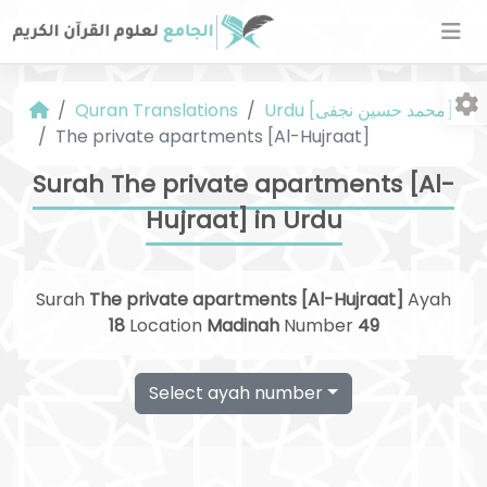
Urdu [محمد حسین نجفی]
Quran Translations
The private apartments [Al-Hujraat]
Surah The private apartments [Al-
Hujraat] in Urdu
Fo
Surah
The private apartments [Al-Hujraat]
Ayah
18
Location
Madinah
Number
49
Select ayah number