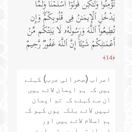
تُؤۡمِنُوا۟ وَلَـٰكِن قُولُوۤا۟ أَسۡلَمۡنَا وَلَمَّا
یَدۡخُلِ ٱلۡإِیمَـٰنُ فِی قُلُوبِكُمۡۖ وَإِن
تُطِیعُوا۟ ٱللَّهَ وَرَسُولَهُۥ لَا یَلِتۡكُم مِّنۡ
أَعۡمَـٰلِكُمۡ شَیۡـًٔاۚ إِنَّ ٱللَّهَ غَفُورࣱ رَّحِیمٌ
﴿14﴾
اعراب (صحرائی عرب) کہتے
ہیں کہ ہم ایمان لائے ہیں
ان سے کہئے کہ تم ایمان
نہیں لائے بلکہ یوں کہو کہ
ہم اسلام لائے ہیں اور
ایمان تو ابھی تمہارے