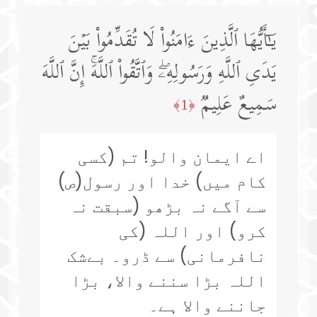
یَـٰۤأَیُّهَا ٱلَّذِینَ ءَامَنُوا۟ لَا تُقَدِّمُوا۟ بَیۡنَ
یَدَیِ ٱللَّهِ وَرَسُولِهِۦۖ وَٱتَّقُوا۟ ٱللَّهَۚ إِنَّ ٱللَّهَ
سَمِیعٌ عَلِیمࣱ
﴿1﴾
اے ایمان والو! تم (کسی
کام میں) خدا اور رسول(ص)
سے آگے نہ بڑھو (سبقت نہ
کرو) اور اللہ (کی
نافرمانی) سے ڈرو۔ بےشک
اللہ بڑا سننے والا، بڑا
جاننے والا ہے۔