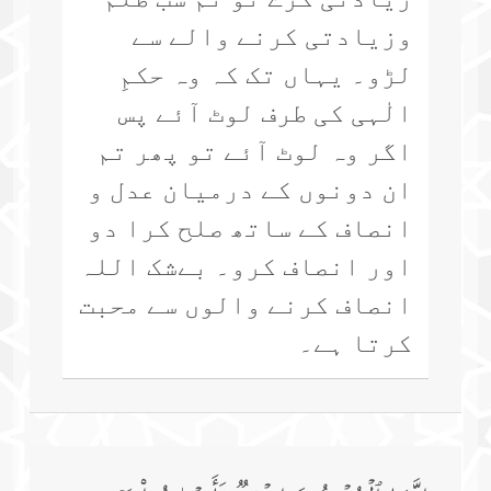
وزیادتی کرنے والے سے
لڑو۔ یہاں تک کہ وہ حکمِ
الٰہی کی طرف لوٹ آئے پس
اگر وہ لوٹ آئے تو پھر تم
ان دونوں کے درمیان عدل و
انصاف کے ساتھ صلح کرا دو
اور انصاف کرو۔ بےشک اللہ
انصاف کرنے والوں سے محبت
کرتا ہے۔