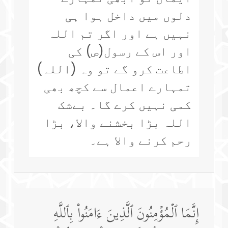
دلوں میں داخل ہوا ہی
نہیں ہے اور اگر تم اللہ
اور اس کے رسول(ص) کی
اطاعت کرو گے تو وہ (اللہ)
تمہارے اعمال سے کچھ بھی
کمی نہیں کرے گا۔ بےشک
اللہ بڑا بخشنے والا، بڑا
رحم کرنے والا ہے۔
إِنَّمَا ٱلۡمُؤۡمِنُونَ ٱلَّذِینَ ءَامَنُوا۟ بِٱللَّهِ