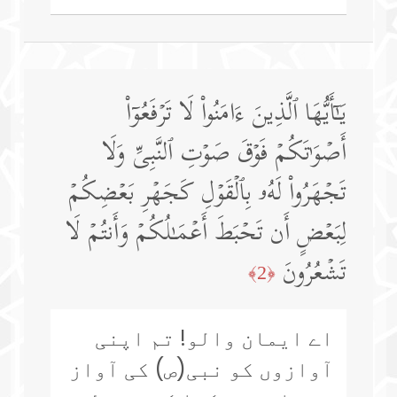
یَـٰۤأَیُّهَا ٱلَّذِینَ ءَامَنُوا۟ لَا تَرۡفَعُوۤا۟
أَصۡوَ ٰ⁠تَكُمۡ فَوۡقَ صَوۡتِ ٱلنَّبِیِّ وَلَا
تَجۡهَرُوا۟ لَهُۥ بِٱلۡقَوۡلِ كَجَهۡرِ بَعۡضِكُمۡ
لِبَعۡضٍ أَن تَحۡبَطَ أَعۡمَـٰلُكُمۡ وَأَنتُمۡ لَا
تَشۡعُرُونَ
﴿2﴾
اے ایمان والو! تم اپنی
آوازوں کو نبی(ص) کی آواز