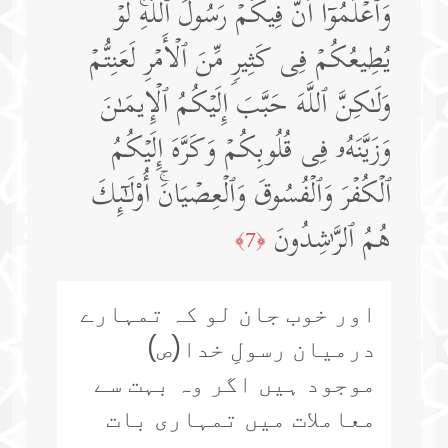
وَٱعۡلَمُوۤا۟ أَنَّ فِیكُمۡ رَسُولَ ٱللَّهِۚ لَوۡ
یُطِیعُكُمۡ فِی كَثِیرࣲ مِّنَ ٱلۡأَمۡرِ لَعَنِتُّمۡ
وَلَـٰكِنَّ ٱللَّهَ حَبَّبَ إِلَیۡكُمُ ٱلۡإِیمَـٰنَ
وَزَیَّنَهُۥ فِی قُلُوبِكُمۡ وَكَرَّهَ إِلَیۡكُمُ
ٱلۡكُفۡرَ وَٱلۡفُسُوقَ وَٱلۡعِصۡیَانَۚ أُو۟لَـٰۤىِٕكَ
هُمُ ٱلرَّ ٰ⁠شِدُونَ
﴿7﴾
اور خوب جان لو کہ تمہارے
درمیان رسولِ خدا(ص)
موجود ہیں اگر وہ بہت سے
معاملات میں تمہاری بات