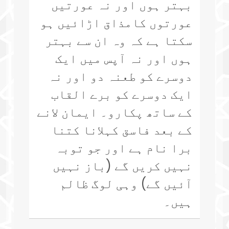
بہتر ہوں اور نہ عورتیں
عورتوں کامذاق اڑائیں ہو
سکتا ہے کہ وہ ان سے بہتر
ہوں اور نہ آپس میں ایک
دوسرے کو طعنہ دو اور نہ
ایک دوسرے کو برے القاب
کے ساتھ پکارو۔ ایمان لانے
کے بعد فاسق کہلانا کتنا
برا نام ہے اور جو توبہ
نہیں کریں گے (باز نہیں
آئیں گے) وہی لوگ ظالم
ہیں۔