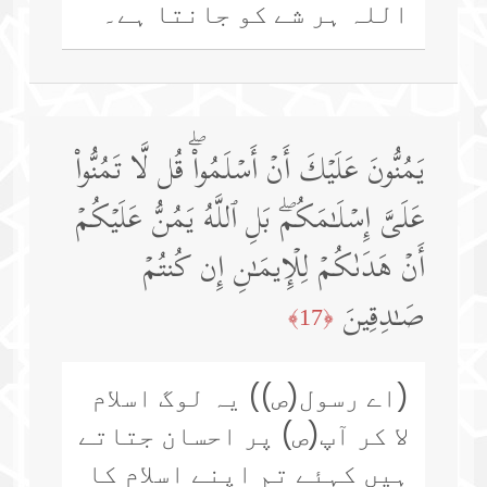
اللہ ہر شے کو جانتا ہے۔
یَمُنُّونَ عَلَیۡكَ أَنۡ أَسۡلَمُوا۟ۖ قُل لَّا تَمُنُّوا۟
عَلَیَّ إِسۡلَـٰمَكُمۖ بَلِ ٱللَّهُ یَمُنُّ عَلَیۡكُمۡ
أَنۡ هَدَىٰكُمۡ لِلۡإِیمَـٰنِ إِن كُنتُمۡ
صَـٰدِقِینَ
﴿17﴾
(اے رسول(ص)) یہ لوگ اسلام
لا کر آپ(ص) پر احسان جتاتے
ہیں کہئے تم اپنے اسلام کا