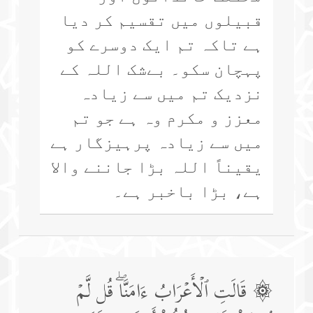
قبیلوں میں تقسیم کر دیا
ہے تاکہ تم ایک دوسرے کو
پہچان سکو۔ بےشک اللہ کے
نزدیک تم میں سے زیادہ
معزز و مکرم وہ ہے جو تم
میں سے زیادہ پرہیزگار ہے
یقیناً اللہ بڑا جاننے والا
ہے، بڑا باخبر ہے۔
۞ قَالَتِ ٱلۡأَعۡرَابُ ءَامَنَّاۖ قُل لَّمۡ