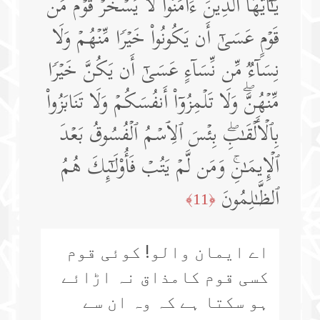
یَـٰۤأَیُّهَا ٱلَّذِینَ ءَامَنُوا۟ لَا یَسۡخَرۡ قَوۡمࣱ مِّن
قَوۡمٍ عَسَىٰۤ أَن یَكُونُوا۟ خَیۡرࣰا مِّنۡهُمۡ وَلَا
نِسَاۤءࣱ مِّن نِّسَاۤءٍ عَسَىٰۤ أَن یَكُنَّ خَیۡرࣰا
مِّنۡهُنَّۖ وَلَا تَلۡمِزُوۤا۟ أَنفُسَكُمۡ وَلَا تَنَابَزُوا۟
بِٱلۡأَلۡقَـٰبِۖ بِئۡسَ ٱلِٱسۡمُ ٱلۡفُسُوقُ بَعۡدَ
ٱلۡإِیمَـٰنِۚ وَمَن لَّمۡ یَتُبۡ فَأُو۟لَـٰۤىِٕكَ هُمُ
ٱلظَّـٰلِمُونَ
﴿11﴾
اے ایمان والو! کوئی قوم
کسی قوم کامذاق نہ اڑائے
ہو سکتا ہے کہ وہ ان سے