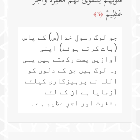
قُلُوبَهُمۡ لِلتَّقۡوَىٰۚ لَهُم مَّغۡفِرَةࣱ وَأَجۡرٌ
عَظِیمٌ
﴿3﴾
جو لوگ رسولِ خدا(ص) کے پاس
(بات کرتے ہوئے) اپنی
آوازیں پست رکھتے ہیں یہی
وہ لوگ ہیں جن کے دلوں کو
اللہ نے پرہیزگاری کیلئے
آزمایا ہے ان کے لئے
مغفرت اور اجرِ عظیم ہے۔