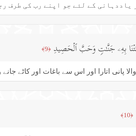
 یاددہانی کے لئے جو اپنے رب کی طرف رجو
َأَنۢبَتۡنَا بِهِۦ جَنَّـٰتࣲ وَحَبَّ ٱلۡحَصِیدِ
﴿9﴾
 پانی اتارا اور اس سے باغات اور کاٹے جانے وا
﴿10﴾