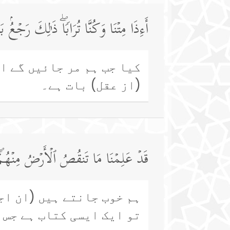
أَءِذَا مِتۡنَا وَكُنَّا تُرَابࣰاۖ ذَ ٰ⁠لِكَ رَجۡعُۢ ب
کیا جب ہم مر جائیں گے ا
(از عقل) بات ہے۔
قَدۡ عَلِمۡنَا مَا تَنقُصُ ٱلۡأَرۡضُ مِنۡهُم
ہم خوب جانتے ہیں (ان اج
تو ایک ایسی کتاب ہے جس 