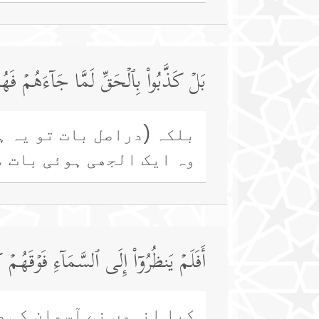
بَلۡ كَذَّبُوا۟ بِٱلۡحَقِّ لَمَّا جَاۤءَهُمۡ فَهُ
بلکہ (دراصل بات تو یہ ہے
وہ ایک الجھی ہوئی بات م
أَفَلَمۡ یَنظُرُوۤا۟ إِلَى ٱلسَّمَاۤءِ فَوۡقَهُمۡ ك
کیا انہوں نے آسمان کی ط