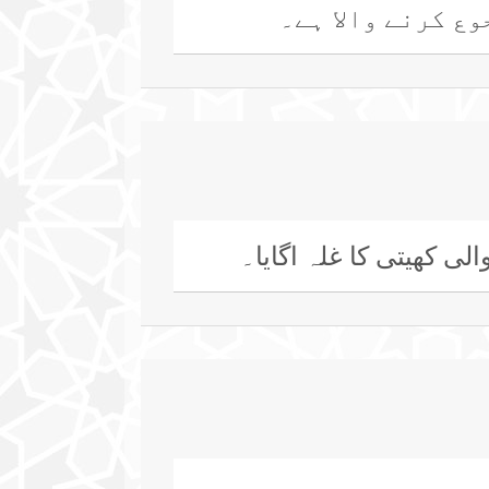
ع کرنے والا ہے۔
لی کھیتی کا غلہ اگایا۔