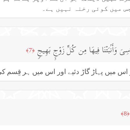
س میں کوئی رخنہ نہیں ہے۔
َ ٰ⁠سِیَ وَأَنۢبَتۡنَا فِیهَا مِن كُلِّ زَوۡجِۭ بَهِیجࣲ
﴿7﴾
ور اس میں پہاڑ گاڑ دئیے اور اس میں ہر قِسم ک
﴿8﴾