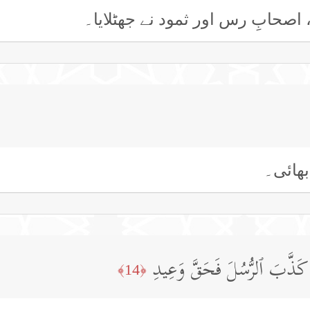
اصحابِ رس اور ثمود نے جھٹلایا۔
بھائی۔
ࣱّ كَذَّبَ ٱلرُّسُلَ فَحَقَّ وَعِیدِ
﴿14﴾