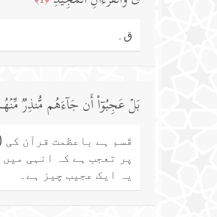
قۤۚ وَٱلۡقُرۡءَانِ ٱلۡمَجِیدِ
ق۔
بَلۡ عَجِبُوۤا۟ أَن جَاۤءَهُم مُّنذِرࣱ مِّنۡه
قَسم ہے باعظمت قرآن کی (
پر تعجب ہے کہ انہی میں 
یہ ایک عجیب چیز ہے۔