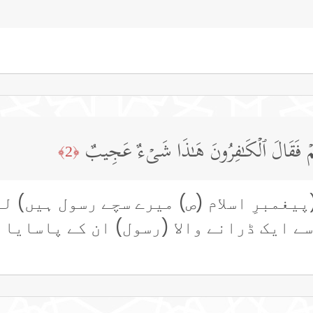
ُمۡ فَقَالَ ٱلۡكَـٰفِرُونَ هَـٰذَا شَیۡءٌ عَجِیبٌ
﴿2﴾
پیغمبرِ اسلام (ص) میرے سچے رسول ہیں) ل
سے ایک ڈرانے والا (رسول) ان کے پاسایا 