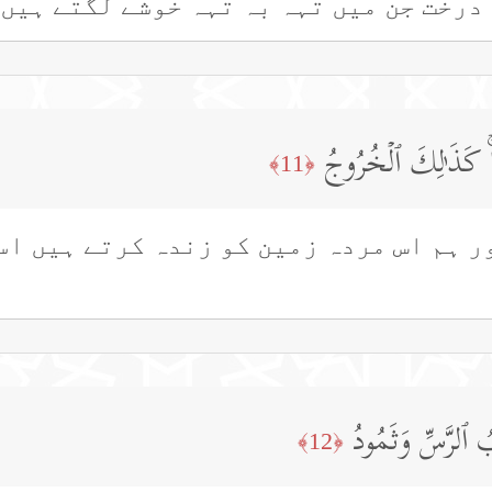
 درخت جن میں تہہ بہ تہہ خوشے لگتے ہیں
یۡتࣰاۚ كَذَ ٰ⁠لِكَ ٱلۡخُرُوجُ
﴿11﴾
ر ہم اس مردہ زمین کو زندہ کرتے ہیں اس
 ٱلرَّسِّ وَثَمُودُ
﴿12﴾