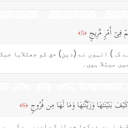
مۡ فِیۤ أَمۡرࣲ مَّرِیجٍ
﴿5﴾
 کہ) انہوں نے (دینِ) حق کو جھٹلایا جبک
یں مبتلا ہیں۔
َیۡفَ بَنَیۡنَـٰهَا وَزَیَّنَّـٰهَا وَمَا لَهَا مِن فُرُوجࣲ
﴿6﴾
رف نہیں دیکھا جو ان کے اوپر ہے کہ ہم 