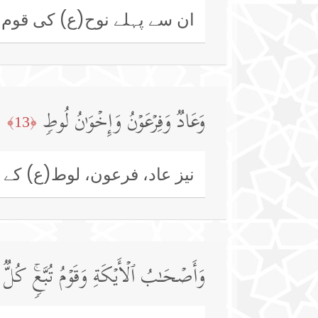
ان سے پہلے نوح(ع) کی قوم، 
وَعَادࣱ وَفِرۡعَوۡنُ وَإِخۡوَ ٰ⁠نُ لُوطࣲ
﴿13﴾
نیز عاد، فرعون، لوط(ع) کے 
وَأَصۡحَـٰبُ ٱلۡأَیۡكَةِ وَقَوۡمُ تُبَّعࣲۚ كُل