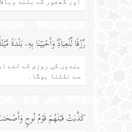
اور کھجور کے بلند وبالا
رِّزۡقࣰا لِّلۡعِبَادِۖ وَأَحۡیَیۡنَا بِهِۦ بَلۡدَةࣰ مَّ
بندوں کی روزی کے لئے او
سے نکلنا ہوگا۔
كَذَّبَتۡ قَبۡلَهُمۡ قَوۡمُ نُوحࣲ وَأَصۡحَـٰبُ