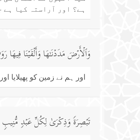
ہے؟ اور آراستہ کیا ہے ج
وَٱلۡأَرۡضَ مَدَدۡنَـٰهَا وَأَلۡقَیۡنَا فِیهَا رَو
اور ہم نے زمین کو پھیلایا ا
تَبۡصِرَةࣰ وَذِكۡرَىٰ لِكُلِّ عَبۡدࣲ مُّنِیبࣲ