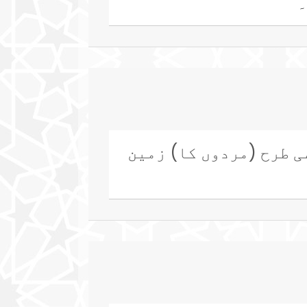
۔
ی طرح (مردوں کا) زمین