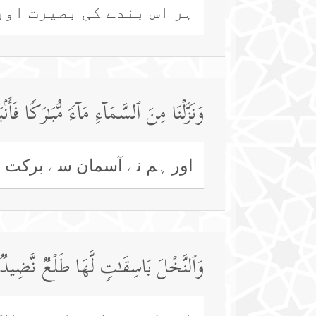
ہر اس بندے کی بصیرت اور
وَنَزَّلۡنَا مِنَ ٱلسَّمَاۤءِ مَاۤءࣰ مُّبَـٰرَكࣰا ف
اور ہم نے آسمان سے برکت والا
وَٱلنَّخۡلَ بَاسِقَـٰتࣲ لَّهَا طَلۡعࣱ نَّضِیدࣱ