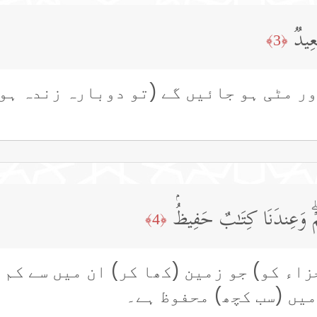
َعِیدࣱ
﴿3﴾
ور مٹی ہو جائیں گے (تو دوبارہ زندہ ہوں
ۡۖ وَعِندَنَا كِتَـٰبٌ حَفِیظُۢ
﴿4﴾
زاء کو) جو زمین (کھا کر) ان میں سے کم 
میں (سب کچھ) محفوظ ہے۔