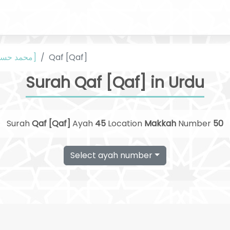
Qaf [Qaf]
Urdu [محمد حسین نجفی]
Surah Qaf [Qaf] in Urdu
Surah
Qaf [Qaf]
Ayah
45
Location
Makkah
Number
50
Select ayah number