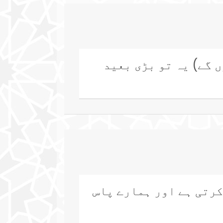
 گے) یہ تو بڑی بعید
کرتی ہے اور ہمارے پاس